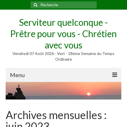
Rechercher
:
Serviteur quelconque -
Prêtre pour vous - Chrétien
avec vous
Vendredi 07 Août 2026 - Vert - 18ème Semaine du Temps
Ordinaire
Menu
Méditer
Homélies, Poèmes
Poèmes
Archives mensuelles :
Homélies
juin 2023