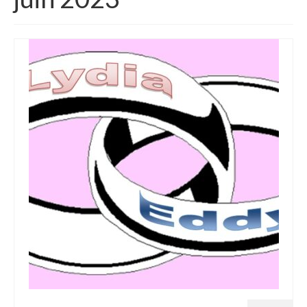
Homélies de Mariages
Homélies de Pèlerinages
Mon témoignage
Podcast
Lire
Articles, Chroniques
Livres
Grandir : rubrique Cliquer
Cath.ch
Echo Magazine – Trait Libre
Echo Magazine – Evangile
Echo Magazine – Une Question