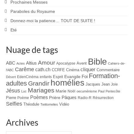
Prochaines Messes
Paraboles du Royaume
Donnez-moi la patience… TOUT DE SUITE !
Eté
Nuage de tags
Bible
Amour
ABC
Altius
Avent
Apocalypse
Actes
Cahiers-de-
Carême
cliquer
cath.ch
CCRFE
Cinéma
Commentaire
l'ABC
Formation-
Evangile
Foi
Esprit
EdenCinéma
enfants
Désert
homélies
adultes
Grandir
Jacques
Jean
Joie
Mariages
Jésus
Marie
Noël
Luc
oecuménisme
Paul
Pentecôte
Poèmes
Prière
Pâques
Pierre
Poème
Radio-R
Résurrection
Selfies
Théodule
Vidéo
Twittomelies
Archives
Archives