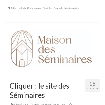
Bible
,
cath.ch
,
Commentaire
,
Disciples
,
Evangile
,
Missionnaires
15
Cliquer : le site des
JUIN 2023
Séminaires
Classé dans :
Grandir : rubrique Cliquer
,
Lire
|
0