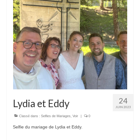
Autres Enseignements
Retraites
Anciens enseignements Théodule
Prier
Partagez une prière
Partagez votre prière
Célébrer
Lieux et Dates
24
Lydia et Eddy
Prochaines Messes
JUIN 2023
Classé dans :
Selfies de Mariages
,
Voir
|
0
Selfie du mariage de Lydia et Eddy.