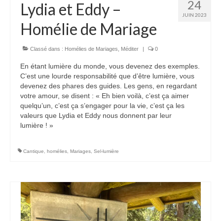
24
Lydia et Eddy –
JUIN 2023
Voir
Homélie de Mariage
Films, Vidéos, Selfies
Selfies de Mariages
Classé dans :
Homélies de Mariages
,
Méditer
|
0
En étant lumière du monde, vous devenez des exemples.
Mon témoignage
C’est une lourde responsabilité que d’être lumière, vous
devenez des phares des guides. Les gens, en regardant
EdenCinéma
votre amour, se disent : « Eh bien voilà, c’est ça aimer
quelqu’un, c’est ça s’engager pour la vie, c’est ça les
SpiNéma
valeurs que Lydia et Eddy nous donnent par leur
lumière ! »
Vidéos Bibliques
Autres Vidéos
Cantique
,
homélies
,
Mariages
,
Sel-lumière
Apprendre
Conférences, Retraites
Enseignements ALTIUS
Enseignements CCRFE-ABC