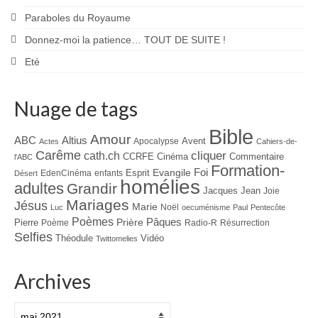
Paraboles du Royaume
Donnez-moi la patience… TOUT DE SUITE !
Eté
Nuage de tags
Bible
Amour
ABC
Altius
Avent
Apocalypse
Actes
Cahiers-de-
Carême
cliquer
cath.ch
CCRFE
Cinéma
Commentaire
l'ABC
Formation-
Evangile
Foi
Esprit
EdenCinéma
enfants
Désert
homélies
adultes
Grandir
Jacques
Jean
Joie
Mariages
Jésus
Marie
Noël
Luc
oecuménisme
Paul
Pentecôte
Poèmes
Prière
Pâques
Pierre
Poème
Radio-R
Résurrection
Selfies
Théodule
Vidéo
Twittomelies
Archives
Archives