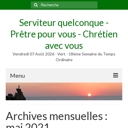
Rechercher
:
Serviteur quelconque -
Prêtre pour vous - Chrétien
avec vous
Vendredi 07 Août 2026 - Vert - 18ème Semaine du Temps
Ordinaire
Menu
Méditer
Homélies, Poèmes
Poèmes
Archives mensuelles :
Homélies
mai 2021