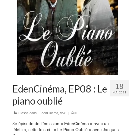
Autres Enseignements
Retraites
Anciens enseignements Théodule
Prier
Partagez une prière
Partagez votre prière
Célébrer
18
EdenCinéma, EP08 : Le
Lieux et Dates
MAI 2021
piano oublié
Prochaines Messes
Classé dans :
EdenCinéma
,
Voir
|
0
8e épisode de l’émission « EdenCinéma » avec un
téléfilm, cette fois-ci : « Le Piano Oublié » avec Jacques