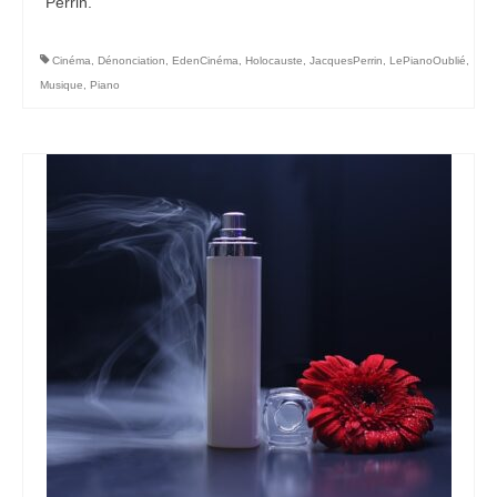
Perrin.
Cinéma
,
Dénonciation
,
EdenCinéma
,
Holocauste
,
JacquesPerrin
,
LePianoOublié
,
Musique
,
Piano