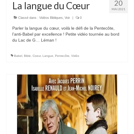
20
La langue du Cœur
MAI 2021
Voir
Films, Vidéos, Selfies
Classé dans :
Vidéos Bibliques
,
Voir
|
0
Parler la langue du cœur, voilà le défi de la Pentecôte,
Selfies de Mariages
l’anti-Babel par excellence ! Petite vidéo tournée au bord
du Lac de G… Léman !
Mon témoignage
EdenCinéma
Babel
,
Bible
,
Coeur
,
Langue
,
Pentecôte
,
Vidéo
SpiNéma
Vidéos Bibliques
Autres Vidéos
Apprendre
Conférences, Retraites
Enseignements ALTIUS
Enseignements CCRFE-ABC