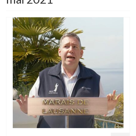
Homélies de Mariages
Homélies de Pèlerinages
Mon témoignage
Podcast
Lire
Articles, Chroniques
Livres
Grandir : rubrique Cliquer
Cath.ch
Echo Magazine – Trait Libre
Echo Magazine – Evangile
Echo Magazine – Une Question