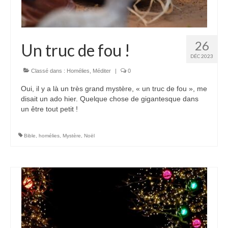
26
Un truc de fou !
DÉC 2023
Classé dans :
Homélies
,
Méditer
|
0
Oui, il y a là un très grand mystère, « un truc de fou », me
disait un ado hier. Quelque chose de gigantesque dans
un être tout petit !
Bible
,
homélies
,
Mystère
,
Noël