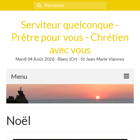
Rechercher
:
Serviteur quelconque -
Prêtre pour vous - Chrétien
avec vous
Mardi 04 Août 2026 - Blanc (Or) - St Jean-Marie Vianney
Menu
Méditer
Homélies, Poèmes
Poèmes
Noël
Homélies
Homélies de Mariages