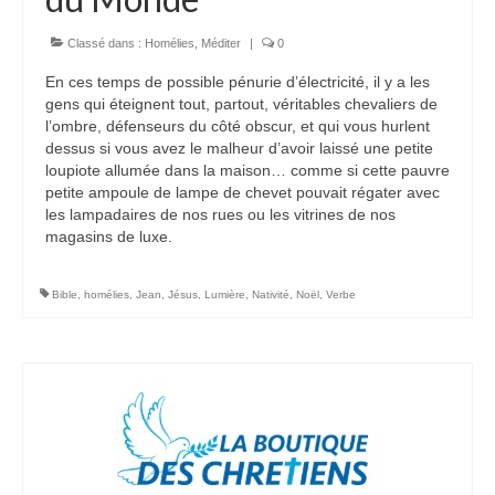
Voir
Films, Vidéos, Selfies
Classé dans :
Homélies
,
Méditer
|
0
En ces temps de possible pénurie d’électricité, il y a les
Selfies de Mariages
gens qui éteignent tout, partout, véritables chevaliers de
l’ombre, défenseurs du côté obscur, et qui vous hurlent
Mon témoignage
dessus si vous avez le malheur d’avoir laissé une petite
loupiote allumée dans la maison… comme si cette pauvre
EdenCinéma
petite ampoule de lampe de chevet pouvait régater avec
les lampadaires de nos rues ou les vitrines de nos
SpiNéma
magasins de luxe.
Vidéos Bibliques
Bible
,
homélies
,
Jean
,
Jésus
,
Lumière
,
Nativité
,
Noël
,
Verbe
Autres Vidéos
Apprendre
Conférences, Retraites
Enseignements ALTIUS
Enseignements CCRFE-ABC