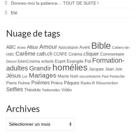
Donnez-moi la patience… TOUT DE SUITE !
Eté
Nuage de tags
Bible
Amour
ABC
Altius
Avent
Apocalypse
Actes
Cahiers-de-
Carême
cliquer
cath.ch
CCRFE
Cinéma
Commentaire
l'ABC
Formation-
Evangile
Foi
Esprit
EdenCinéma
enfants
Désert
homélies
adultes
Grandir
Jacques
Jean
Joie
Mariages
Jésus
Marie
Noël
Luc
oecuménisme
Paul
Pentecôte
Poèmes
Prière
Pâques
Pierre
Poème
Radio-R
Résurrection
Selfies
Théodule
Vidéo
Twittomelies
Archives
Archives