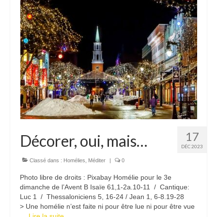
17
Décorer, oui, mais…
DÉC 2023
Classé dans :
Homélies
,
Méditer
|
0
Photo libre de droits : Pixabay Homélie pour le 3e
dimanche de l’Avent B Isaïe 61,1-2a.10-11 / Cantique:
Luc 1 / Thessaloniciens 5, 16-24 / Jean 1, 6-8.19-28
> Une homélie n’est faite ni pour être lue ni pour être vue
…
Lire la suite­­