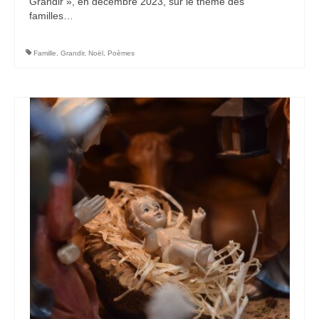
Grandir », en décembre 2023, sur le thème des
familles…
Famille
,
Grandir
,
Noël
,
Poèmes