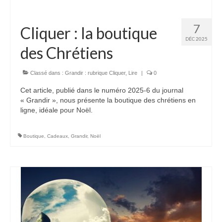
Autres Enseignements
7
Cliquer : la boutique
Retraites
DÉC 2025
des Chrétiens
Anciens enseignements Théodule
Prier
Classé dans :
Grandir : rubrique Cliquer
,
Lire
|
0
Partagez une prière
Cet article, publié dans le numéro 2025-6 du journal
Partagez votre prière
« Grandir », nous présente la boutique des chrétiens en
ligne, idéale pour Noël.
Célébrer
Lieux et Dates
Boutique
,
Cadeaux
,
Grandir
,
Noël
Prochaines Messes