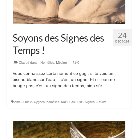
24
Soyons des Signes des
DÉC 2024
Temps !
Classé dans :
Homélies
,
Méditer
|
0
Vous connaissez certainement ce gag : si tu vois un
oiseau blanc sur l’eau… c’est un signe. Et si l’eau ne
bouge pas, c’est un signe des temps, bien sûr.
Amour
,
Bible
,
Cygnes
,
homélies
,
Noël
,
Paix
,
Rire
,
Signes
,
Sourire