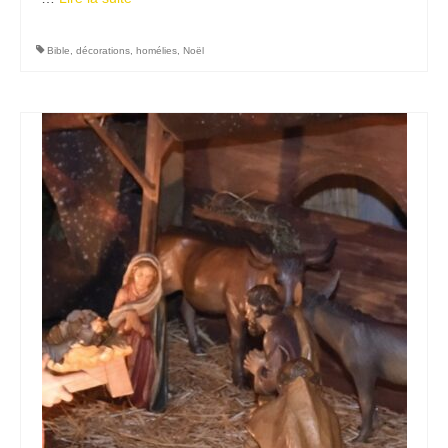
Bible
,
décorations
,
homélies
,
Noël