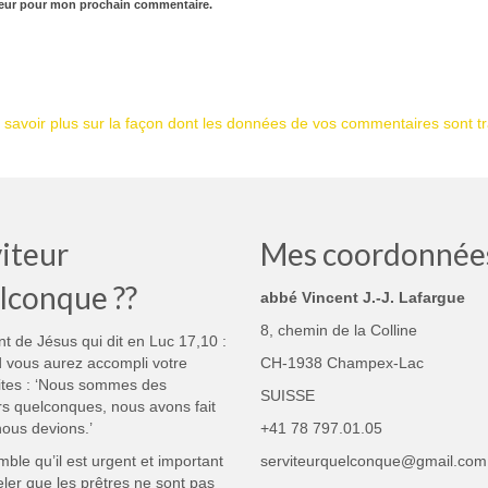
teur pour mon prochain commentaire.
 savoir plus sur la façon dont les données de vos commentaires sont tr
iteur
Mes coordonnée
lconque ??
abbé Vincent J.-J. Lafargue
8, chemin de la Colline
nt de Jésus qui dit en Luc 17,10 :
 vous aurez accompli votre
CH-1938 Champex-Lac
ites : ‘Nous sommes des
SUISSE
rs quelconques, nous avons fait
ous devions.’
+41 78 797.01.05
mble qu’il est urgent et important
serviteurquelconque@gmail.com
ler que les prêtres ne sont pas