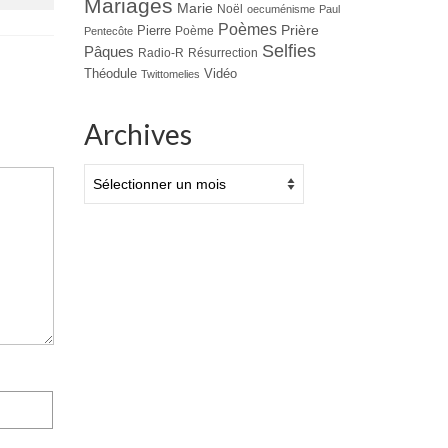
Mariages
Marie
Noël
oecuménisme
Paul
Poèmes
Prière
Pierre
Poème
Pentecôte
Selfies
Pâques
Radio-R
Résurrection
Théodule
Vidéo
Twittomelies
Archives
Archives