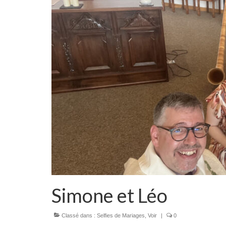
Simone et Léo
Classé dans :
Selfies de Mariages
,
Voir
|
0