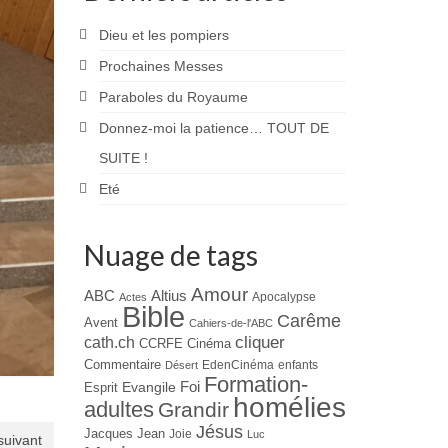
Dieu et les pompiers
Prochaines Messes
Paraboles du Royaume
Donnez-moi la patience… TOUT DE
SUITE !
Eté
Nuage de tags
Amour
ABC
Altius
Apocalypse
Actes
Bible
Carême
Avent
Cahiers-de-l'ABC
cliquer
cath.ch
CCRFE
Cinéma
Commentaire
EdenCinéma
enfants
Désert
Formation-
Evangile
Foi
Esprit
homélies
adultes
Grandir
Jésus
Jacques
Jean
Joie
Luc
 suivant