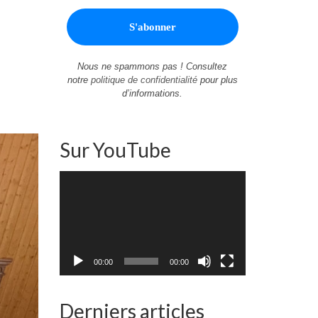
Nous ne spammons pas ! Consultez
notre
politique de confidentialité
pour plus
d’informations.
Sur YouTube
Lecteur
vidéo
00:00
00:00
Derniers articles