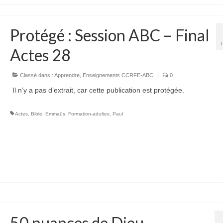
Protégé : Session ABC – Final
Actes 28
Classé dans :
Apprendre
,
Enseignements CCRFE-ABC
|
0
Il n’y a pas d’extrait, car cette publication est protégée.
Actes
,
Bible
,
Emmaüs
,
Formation-adultes
,
Paul
50 nuances de Dieu