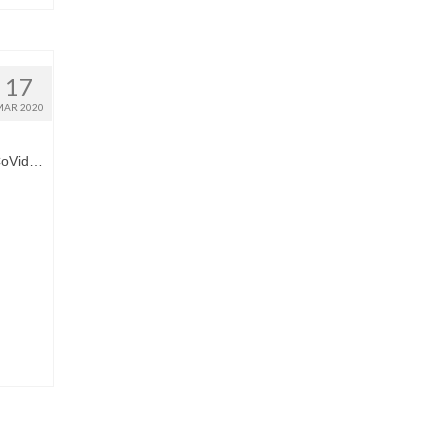
17
MAR 2020
-CoVid…