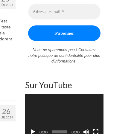
OÛT 2024
’est
 texte
ela
adorent
Nous ne spammons pas ! Consultez
notre
politique de confidentialité
pour plus
d’informations.
Sur YouTube
Lecteur
vidéo
26
JUIL 2024
00:00
00:00