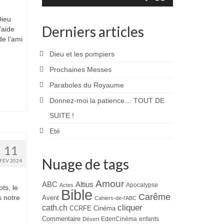
Dieu
Derniers articles
’aide
de l’ami
Dieu et les pompiers
Prochaines Messes
Paraboles du Royaume
Donnez-moi la patience… TOUT DE
SUITE !
Eté
11
Nuage de tags
FÉV 2024
Amour
ABC
Altius
Apocalypse
Actes
ts, le
Bible
Carême
s notre
Avent
Cahiers-de-l'ABC
cliquer
cath.ch
CCRFE
Cinéma
Commentaire
EdenCinéma
enfants
Désert