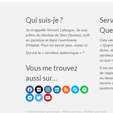
Qui suis-je ?
Serv
Que
Je m’appelle Vincent Lafargue. Je suis
prêtre du diocèse de Sion (Suisse), actif
en paroisse et dans l’aumônerie
Cela vie
d’hôpital. Pour en savoir plus, voyez ici :
« Quand
tâche, d
Qui est le « serviteur quelconque » ?
serviteu
ce que n
Vous me trouvez
Il me se
de rappe
aussi sur…
au-dess
service 
quelcon
© 2026 Serviteur quelconque - Prêtre pour vous - Chrétien avec vous