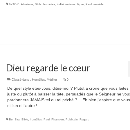
6eTO-B
,
Altruisme
,
Bible
,
homélies
,
individualisme
,
lèpre
,
Paul
,
remède
Dieu regarde le cœur
Classé dans :
Homélies
,
Méditer
|
0
De quel style êtes-vous, dites-moi ? Plutôt à croire que vous faites 
juste ou plutôt à baisser la tête, persuadés que le Seigneur ne vou
pardonnera JAMAIS tel ou tel péché ?… Eh bien j’espère que vous
ni l’un ni l’autre !
BenSira
,
Bible
,
homélies
,
Paul
,
Pharisien
,
Publicain
,
Regard