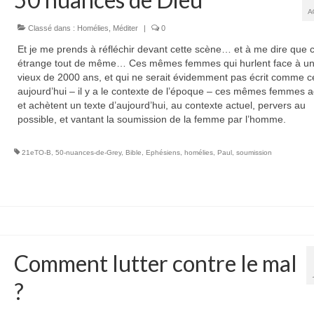
A
Classé dans :
Homélies
,
Méditer
|
0
Et je me prends à réfléchir devant cette scène… et à me dire que c
étrange tout de même… Ces mêmes femmes qui hurlent face à un
vieux de 2000 ans, et qui ne serait évidemment pas écrit comme c
aujourd’hui – il y a le contexte de l’époque – ces mêmes femmes 
et achètent un texte d’aujourd’hui, au contexte actuel, pervers au
possible, et vantant la soumission de la femme par l’homme.
21eTO-B
,
50-nuances-de-Grey
,
Bible
,
Ephésiens
,
homélies
,
Paul
,
soumission
Comment lutter contre le mal
?