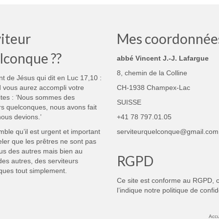
iteur
Mes coordonnée
lconque ??
abbé Vincent J.-J. Lafargue
8, chemin de la Colline
nt de Jésus qui dit en Luc 17,10 :
 vous aurez accompli votre
CH-1938 Champex-Lac
ites : ‘Nous sommes des
SUISSE
rs quelconques, nous avons fait
ous devions.’
+41 78 797.01.05
mble qu’il est urgent et important
serviteurquelconque@gmail.com
ler que les prêtres ne sont pas
us des autres mais bien au
RGPD
des autres, des serviteurs
ques tout simplement.
Ce site est conforme au RGPD,
l’indique notre
politique de confid
Accu