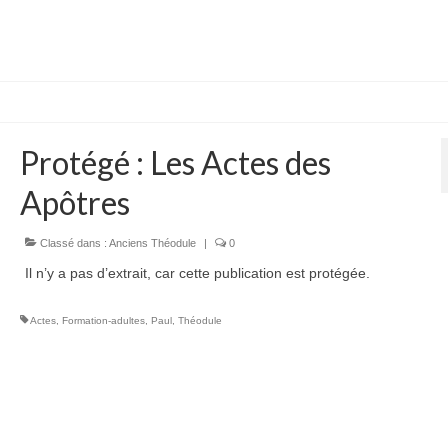
Protégé : Les Actes des
Apôtres
Classé dans :
Anciens Théodule
|
0
Il n’y a pas d’extrait, car cette publication est protégée.
Actes
,
Formation-adultes
,
Paul
,
Théodule