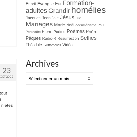
Formation-
Evangile
Foi
Esprit
homélies
adultes
Grandir
Jésus
Jacques
Jean
Joie
Luc
Mariages
Marie
Noël
oecuménisme
Paul
Poèmes
Prière
Pierre
Poème
Pentecôte
Selfies
Pâques
Radio-R
Résurrection
Théodule
Vidéo
Twittomelies
Archives
23
Archives
OCT 2022
tout
s
 n’êtes