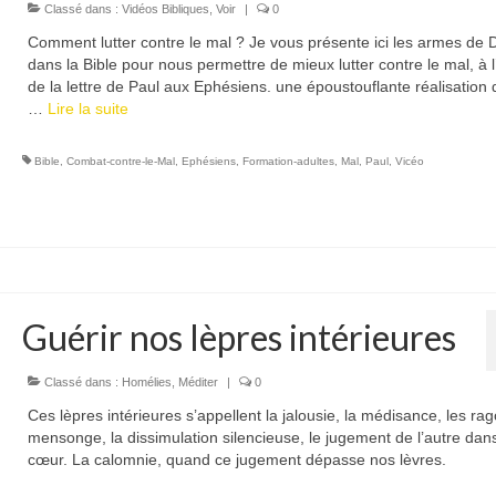
Classé dans :
Vidéos Bibliques
,
Voir
|
0
Comment lutter contre le mal ? Je vous présente ici les armes de 
dans la Bible pour nous permettre de mieux lutter contre le mal, à l
de la lettre de Paul aux Ephésiens. une époustouflante réalisation 
…
Lire la suite­­
Bible
,
Combat-contre-le-Mal
,
Ephésiens
,
Formation-adultes
,
Mal
,
Paul
,
Vicéo
Guérir nos lèpres intérieures
Classé dans :
Homélies
,
Méditer
|
0
Ces lèpres intérieures s’appellent la jalousie, la médisance, les rago
mensonge, la dissimulation silencieuse, le jugement de l’autre dan
cœur. La calomnie, quand ce jugement dépasse nos lèvres.