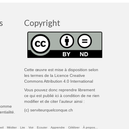
s
Copyright
Cette œuvre est mise à disposition selon
les termes de la
Licence Creative
Commons Attribution 4.0 International
Vous pouvez donc reprendre librement
ce qui est publié ici à condition de ne rien
modifier et de citer l’auteur ainsi :
 comme
(c) serviteurquelconque.ch
entialité
.
eil
Méditer
Lire
Voir
Ecouter
Apprendre
Célébrer
À propos…