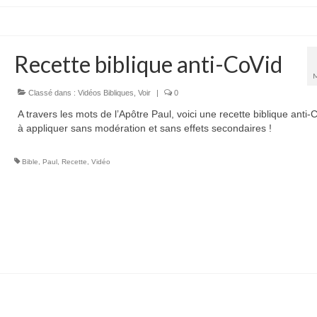
Recette biblique anti-CoVid
Classé dans :
Vidéos Bibliques
,
Voir
|
0
A travers les mots de l’Apôtre Paul, voici une recette biblique anti
à appliquer sans modération et sans effets secondaires !
Bible
,
Paul
,
Recette
,
Vidéo