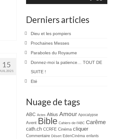
Derniers articles
Dieu et les pompiers
Prochaines Messes
Paraboles du Royaume
15
Donnez-moi la patience… TOUT DE
JUIL 2021
SUITE !
Eté
Nuage de tags
Amour
ABC
Altius
Apocalypse
Actes
Bible
Carême
Avent
Cahiers-de-l'ABC
cliquer
cath.ch
CCRFE
Cinéma
Commentaire
EdenCinéma
enfants
Désert