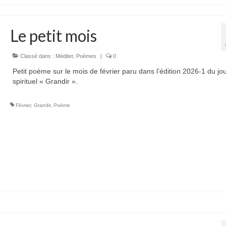
Le petit mois
Classé dans :
Méditer
,
Poèmes
|
0
Petit poème sur le mois de février paru dans l’édition 2026-1 du jo
spirituel « Grandir ».
Février
,
Grandir
,
Poème