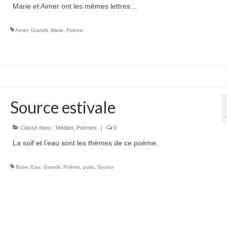
Marie et Aimer ont les mêmes lettres…
Aimer
,
Grandir
,
Marie
,
Poème
Source estivale
Classé dans :
Méditer
,
Poèmes
|
0
La soif et l’eau sont les thèmes de ce poème.
Boire
,
Eau
,
Grandir
,
Poème
,
puits
,
Source