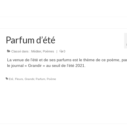
Parfum d’été
Classé dans :
Méditer
,
Poèmes
|
0
La venue de l’été et de ses parfums est le thème de ce poème, pa
le journal « Grandir » au seuil de l’été 2021.
Eté
,
Fleurs
,
Grandir
,
Parfum
,
Poème