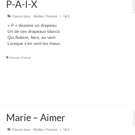
P-A-I-X
Classé dans :
Méditer
,
Poèmes
|
0
« P » dessine un drapeau
Un de ces drapeaux blancs
Qui flottent, fiers, au vent
Lorsque s’en vont les maux.
Grandir
,
Poème
Marie – Aimer
Classé dans :
Méditer
,
Poèmes
|
0