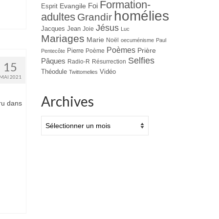
Formation-
Evangile
Foi
Esprit
homélies
adultes
Grandir
Jésus
Jacques
Jean
Joie
Luc
Mariages
Marie
Noël
oecuménisme
Paul
Poèmes
Prière
Pierre
Poème
Pentecôte
Selfies
Pâques
Radio-R
Résurrection
15
Théodule
Vidéo
Twittomelies
MAI 2021
Archives
ru dans
Archives