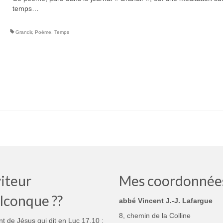
temps…
Grandir
,
Poème
,
Temps
iteur
Mes coordonnée
lconque ??
abbé Vincent J.-J. Lafargue
8, chemin de la Colline
nt de Jésus qui dit en Luc 17,10 :