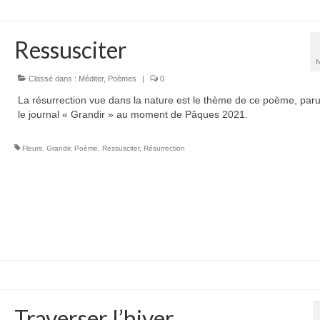
Ressusciter
Classé dans :
Méditer
,
Poèmes
|
0
La résurrection vue dans la nature est le thème de ce poème, par
le journal « Grandir » au moment de Pâques 2021.
Fleurs
,
Grandir
,
Poème
,
Ressusciter
,
Résurrection
Traverser l’hiver