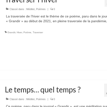
Classé dans :
Méditer
,
Poèmes
|
0
La traversée de l’hiver est le thème de ce poème, paru dans le jou
« Grandir » au début de 2021, en pleine traversée de la pandémie,
Grandir
,
Hiver
,
Poème
,
Traverser
Le temps… quel temps ?
Classé dans :
Méditer
,
Poèmes
|
0
Ce poème, paru dans le journal « Grandir », est une méditation sur