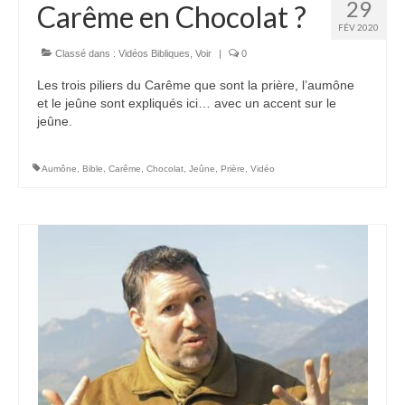
29
Carême en Chocolat ?
FÉV 2020
Voir
Films, Vidéos, Selfies
Classé dans :
Vidéos Bibliques
,
Voir
|
0
Les trois piliers du Carême que sont la prière, l’aumône
Selfies de Mariages
et le jeûne sont expliqués ici… avec un accent sur le
jeûne.
Mon témoignage
EdenCinéma
Aumône
,
Bible
,
Carême
,
Chocolat
,
Jeûne
,
Prière
,
Vidéo
SpiNéma
Vidéos Bibliques
Autres Vidéos
Apprendre
Conférences, Retraites
Enseignements ALTIUS
Enseignements CCRFE-ABC