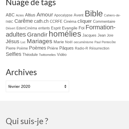
Nuage de tags
Bible
Amour
ABC
Altius
Avent
Apocalypse
Actes
Cahiers-de-
Carême
cliquer
cath.ch
CCRFE
Cinéma
Commentaire
l'ABC
Formation-
Evangile
Foi
Esprit
EdenCinéma
enfants
Désert
homélies
adultes
Grandir
Jacques
Jean
Joie
Mariages
Jésus
Marie
Noël
Luc
oecuménisme
Paul
Pentecôte
Poèmes
Prière
Pâques
Pierre
Poème
Radio-R
Résurrection
Selfies
Théodule
Vidéo
Twittomelies
Archives
Archives
Qui suis-je ?