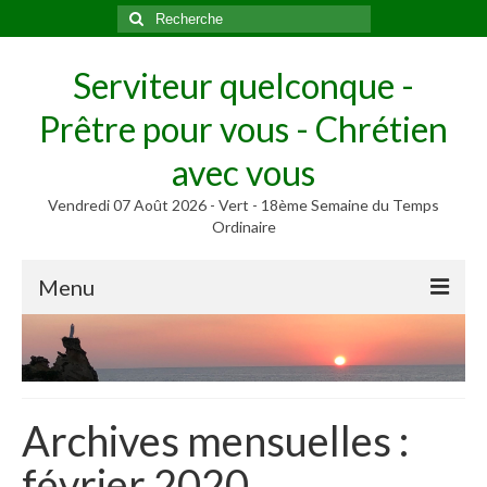
Rechercher
:
Serviteur quelconque -
Prêtre pour vous - Chrétien
avec vous
Vendredi 07 Août 2026 - Vert - 18ème Semaine du Temps
Ordinaire
Menu
Méditer
Homélies, Poèmes
Poèmes
Archives mensuelles :
Homélies
février 2020