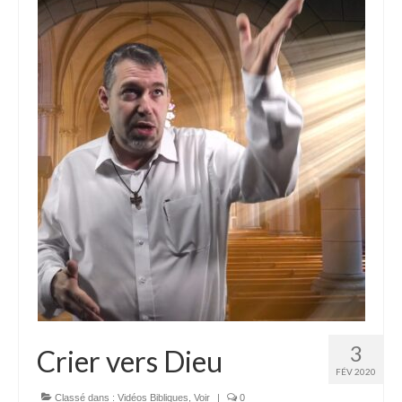
3
Crier vers Dieu
FÉV 2020
Classé dans :
Vidéos Bibliques
,
Voir
|
0