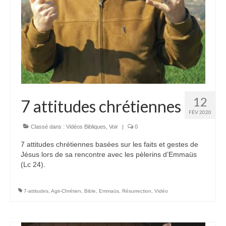
Autres Enseignements
Retraites
Anciens enseignements Théodule
Prier
Partagez une prière
12
7 attitudes chrétiennes
Partagez votre prière
FÉV 2020
Classé dans :
Vidéos Bibliques
,
Voir
|
0
Célébrer
7 attitudes chrétiennes basées sur les faits et gestes de
Lieux et Dates
Jésus lors de sa rencontre avec les pèlerins d’Emmaüs
Prochaines Messes
(Lc 24).
7-attitudes
,
Agir-Chrétien
,
Bible
,
Emmaüs
,
Résurrection
,
Vidéo