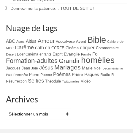
Donnez-moi la patience… TOUT DE SUITE !
Nuage de tags
Bible
Amour
ABC
Altius
Avent
Apocalypse
Actes
Cahiers-de-
Carême
cliquer
cath.ch
CCRFE
Cinéma
Commentaire
l'ABC
Foi
Evangile
Esprit
EdenCinéma
enfants
Désert
Famille
homélies
Formation-adultes
Grandir
Mariages
Jésus
Jacques
Jean
Marie
Joie
Noël
oecuménisme
Poèmes
Prière
Pâques
Pierre
Poème
Radio-R
Paul
Pentecôte
Selfies
Théodule
Vidéo
Résurrection
Twittomelies
Archives
Archives