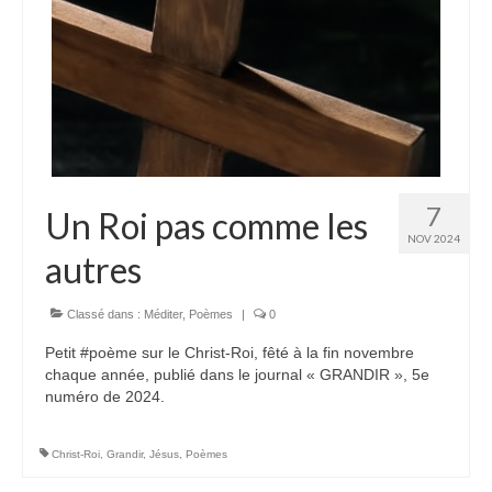
7
Un Roi pas comme les
NOV 2024
autres
Classé dans :
Méditer
,
Poèmes
|
0
Petit #poème sur le Christ-Roi, fêté à la fin novembre
chaque année, publié dans le journal « GRANDIR », 5e
numéro de 2024.
Christ-Roi
,
Grandir
,
Jésus
,
Poèmes