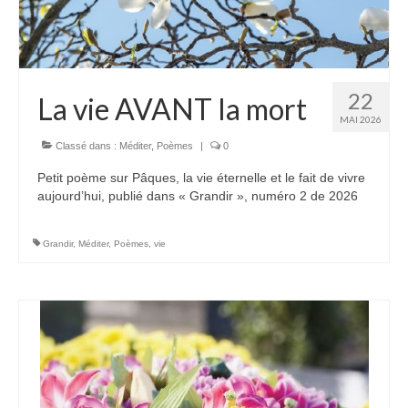
Autres Enseignements
Retraites
22
La vie AVANT la mort
Anciens enseignements Théodule
MAI 2026
Prier
Classé dans :
Méditer
,
Poèmes
|
0
Partagez une prière
Petit poème sur Pâques, la vie éternelle et le fait de vivre
aujourd’hui, publié dans « Grandir », numéro 2 de 2026
Partagez votre prière
Célébrer
Grandir
,
Méditer
,
Poèmes
,
vie
Lieux et Dates
Prochaines Messes