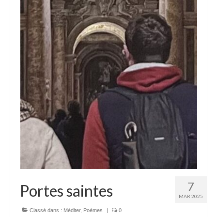
7
Portes saintes
MAR 2025
Classé dans :
Méditer
,
Poèmes
|
0