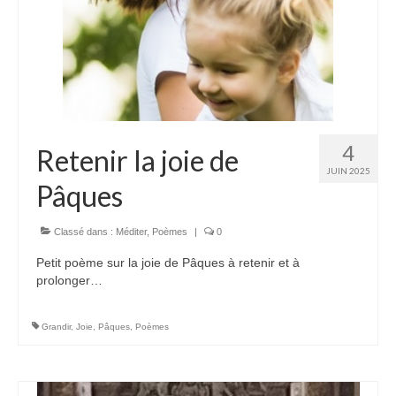
4
Retenir la joie de
JUIN 2025
Pâques
Classé dans :
Méditer
,
Poèmes
|
0
Petit poème sur la joie de Pâques à retenir et à
prolonger…
Grandir
,
Joie
,
Pâques
,
Poèmes