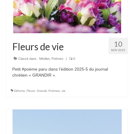
10
Fleurs de vie
NOV 2025
Classé dans :
Méditer
,
Poèmes
|
0
Petit #poème paru dans l’édition 2025-5 du journal
chrétien « GRANDIR ».
Défunts
,
Fleurs
,
Grandir
,
Poèmes
,
vie