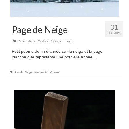
31
Page de Neige
DÉC 2024
Classé dans :
Méditer
,
Poèmes
|
0
Petit poème de fin d’année sur la neige et la page
blanche que représente une nouvelle année…
Grandir
,
Neige
,
Nouvel-An
,
Poèmes