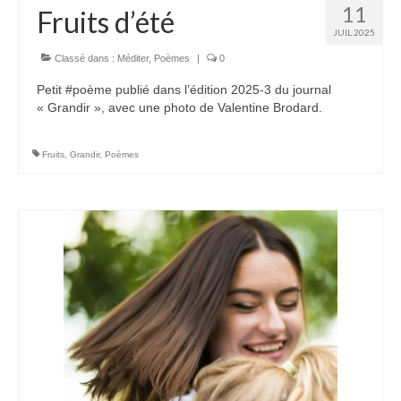
11
Fruits d’été
JUIL 2025
Classé dans :
Méditer
,
Poèmes
|
0
Petit #poème publié dans l’édition 2025-3 du journal
« Grandir », avec une photo de Valentine Brodard.
Fruits
,
Grandir
,
Poèmes