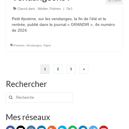
OCT 2024
Classé dans :
Méditer
,
Poèmes
|
0
Petit #poème, sur les vendanges, la fin de l’été et la
rentrée, publié dans le journal « GRANDIR », 4e numéro
de 2024.
Poèmes
,
Vendanges
,
Vigne
Pagination
1
2
3
»
des
Rechercher
publications
Rechercher
:
Mes réseaux