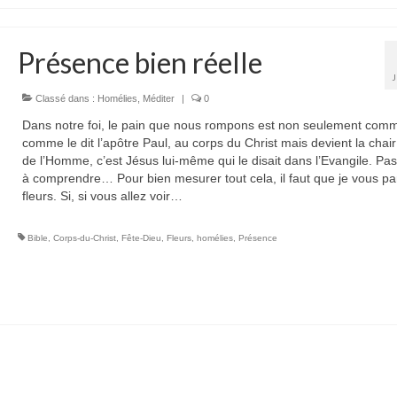
Présence bien réelle
Classé dans :
Homélies
,
Méditer
|
0
Dans notre foi, le pain que nous rompons est non seulement com
comme le dit l’apôtre Paul, au corps du Christ mais devient la chair
de l’Homme, c’est Jésus lui-même qui le disait dans l’Evangile. Pas 
à comprendre… Pour bien mesurer tout cela, il faut que je vous pa
fleurs. Si, si vous allez voir…
Bible
,
Corps-du-Christ
,
Fête-Dieu
,
Fleurs
,
homélies
,
Présence