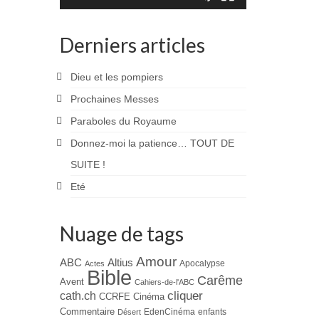
Derniers articles
Dieu et les pompiers
Prochaines Messes
Paraboles du Royaume
Donnez-moi la patience… TOUT DE
SUITE !
Eté
Nuage de tags
Amour
ABC
Altius
Apocalypse
Actes
Bible
Carême
Avent
Cahiers-de-l'ABC
cliquer
cath.ch
CCRFE
Cinéma
Commentaire
EdenCinéma
enfants
Désert