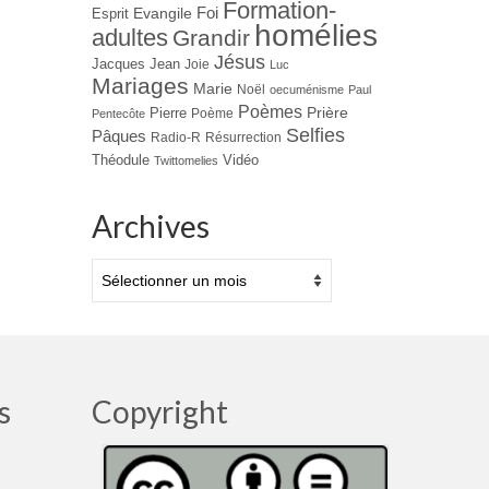
Formation-
Evangile
Foi
Esprit
homélies
adultes
Grandir
Jésus
Jacques
Jean
Joie
Luc
Mariages
Marie
Noël
oecuménisme
Paul
Poèmes
Prière
Pierre
Poème
Pentecôte
Selfies
Pâques
Radio-R
Résurrection
Théodule
Vidéo
Twittomelies
Archives
Archives
s
Copyright