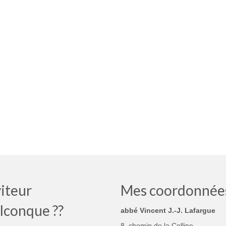
iteur
Mes coordonnée
lconque ??
abbé Vincent J.-J. Lafargue
8, chemin de la Colline