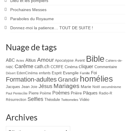
Dieu et les pompiers
Prochaines Messes
Paraboles du Royaume
Donnez-moi la patience… TOUT DE SUITE !
Nuage de tags
Bible
Amour
ABC
Altius
Avent
Apocalypse
Actes
Cahiers-de-
Carême
cliquer
cath.ch
CCRFE
Cinéma
Commentaire
l'ABC
Foi
Evangile
Esprit
EdenCinéma
enfants
Désert
Famille
homélies
Formation-adultes
Grandir
Mariages
Jésus
Jacques
Jean
Marie
Joie
Noël
oecuménisme
Poèmes
Prière
Pâques
Pierre
Poème
Radio-R
Paul
Pentecôte
Selfies
Théodule
Vidéo
Résurrection
Twittomelies
Archives
Archives