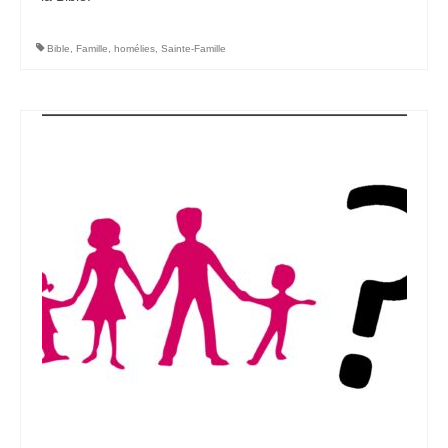
Bible
,
Famille
,
homélies
,
Sainte-Famille