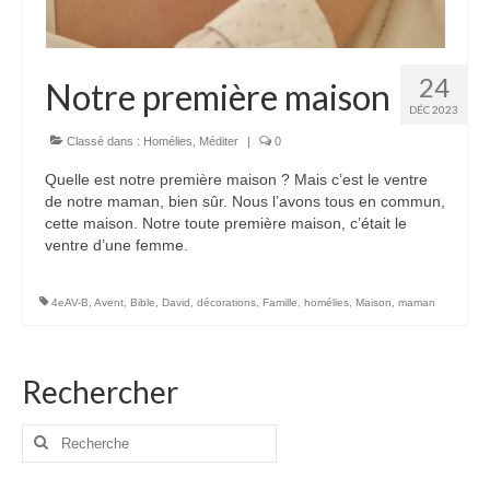
24
Notre première maison
DÉC 2023
Classé dans :
Homélies
,
Méditer
|
0
Quelle est notre première maison ? Mais c’est le ventre
de notre maman, bien sûr. Nous l’avons tous en commun,
cette maison. Notre toute première maison, c’était le
ventre d’une femme.
4eAV-B
,
Avent
,
Bible
,
David
,
décorations
,
Famille
,
homélies
,
Maison
,
maman
Rechercher
Rechercher
: