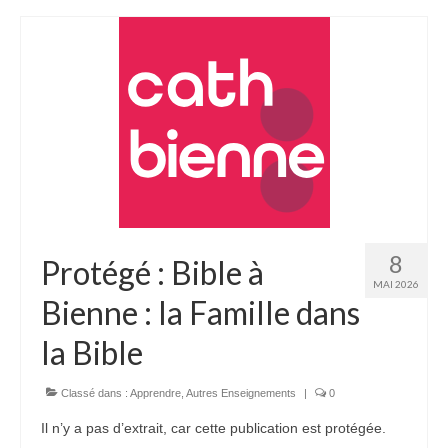
Homélies de Mariages
Homélies de Pèlerinages
Mon témoignage
Podcast
Lire
Articles, Chroniques
Livres
8
Protégé : Bible à
Grandir : rubrique Cliquer
MAI 2026
Bienne : la Famille dans
Cath.ch
la Bible
Echo Magazine – Trait Libre
Classé dans :
Apprendre
,
Autres Enseignements
|
0
Echo Magazine – Evangile
Il n’y a pas d’extrait, car cette publication est protégée.
Echo Magazine – Une Question