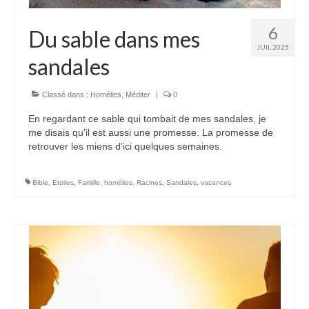
Autres Enseignements
6
Du sable dans mes
JUIL 2025
Retraites
sandales
Anciens enseignements Théodule
Classé dans :
Homélies
,
Méditer
|
0
Prier
En regardant ce sable qui tombait de mes sandales, je
Partagez une prière
me disais qu’il est aussi une promesse. La promesse de
retrouver les miens d’ici quelques semaines.
Partagez votre prière
Célébrer
Bible
,
Etoiles
,
Famille
,
homélies
,
Racines
,
Sandales
,
vacances
Lieux et Dates
Prochaines Messes