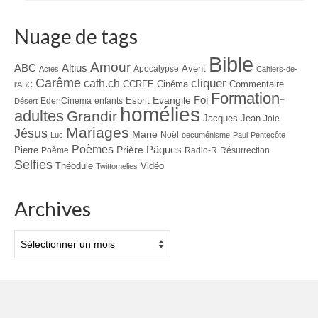
Nuage de tags
Bible
Amour
ABC
Altius
Avent
Apocalypse
Actes
Cahiers-de-
Carême
cliquer
cath.ch
CCRFE
Cinéma
Commentaire
l'ABC
Formation-
Evangile
Foi
Esprit
EdenCinéma
enfants
Désert
homélies
adultes
Grandir
Jacques
Jean
Joie
Mariages
Jésus
Marie
Noël
Luc
oecuménisme
Paul
Pentecôte
Poèmes
Prière
Pâques
Pierre
Poème
Radio-R
Résurrection
Selfies
Théodule
Vidéo
Twittomelies
Archives
Archives