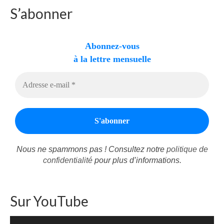
S’abonner
Autres Enseignements
Retraites
Abonnez-vous
à la lettre mensuelle
Anciens enseignements Théodule
Prier
Partagez une prière
Partagez votre prière
Célébrer
Lieux et Dates
Nous ne spammons pas ! Consultez notre
politique de
confidentialité
pour plus d’informations.
Prochaines Messes
Sur YouTube
Lecteur