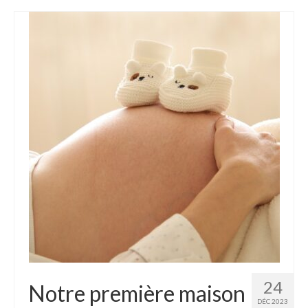
Homélies de Mariages
Homélies de Pèlerinages
Mon témoignage
Podcast
Lire
Articles, Chroniques
Livres
Grandir : rubrique Cliquer
Cath.ch
Echo Magazine – Trait Libre
Echo Magazine – Evangile
24
Notre première maison
DÉC 2023
Echo Magazine – Une Question