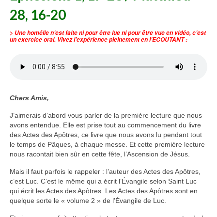
28, 16-20
Voir
Films, Vidéos, Selfies
> Une homélie n’est faite ni pour être lue ni pour être vue en vidéo, c’est
un exercice oral. Vivez l’expérience pleinement en l’ECOUTANT :
Selfies de Mariages
Mon témoignage
EdenCinéma
Chers Amis,
SpiNéma
J’aimerais d’abord vous parler de la première lecture que nous
avons entendue. Elle est prise tout au commencement du livre
Vidéos Bibliques
des Actes des Apôtres, ce livre que nous avons lu pendant tout
le temps de Pâques, à chaque messe. Et cette première lecture
Autres Vidéos
nous racontait bien sûr en cette fête, l’Ascension de Jésus.
Apprendre
Mais il faut parfois le rappeler : l’auteur des Actes des Apôtres,
Conférences, Retraites
c’est Luc. C’est le même qui a écrit l’Évangile selon Saint Luc
qui écrit les Actes des Apôtres. Les Actes des Apôtres sont en
Enseignements ALTIUS
quelque sorte le « volume 2 » de l’Évangile de Luc.
Enseignements CCRFE-ABC