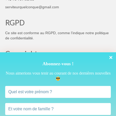
serviteurquelconque@gmail.com
RGPD
Ce site est conforme au RGPD, comme l’indique notre
politique
de confidentialité
.
Copyright
Abonnez-vous !
Nous aimerions vous tenir au courant de nos dernières nouvelles
Cette œuvre est mise à disposition selon les termes de la
Licence Creative Commons Attribution 4.0 International
Vous pouvez donc reprendre librement ce qui est publié ici à