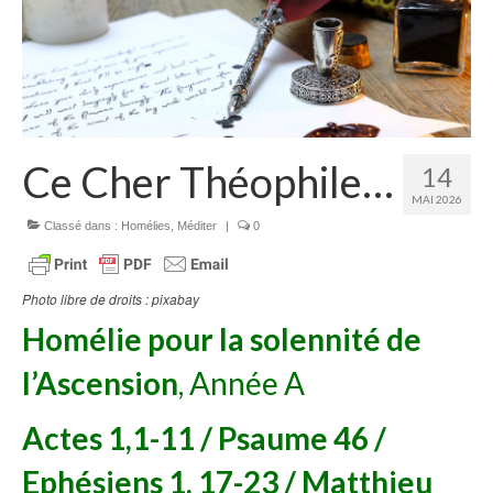
Homélies de Mariages
Homélies de Pèlerinages
Mon témoignage
Podcast
Ce Cher Théophile…
14
Lire
MAI 2026
Articles, Chroniques
Classé dans :
Homélies
,
Méditer
|
0
Livres
Photo libre de droits : pixabay
Grandir : rubrique Cliquer
Homélie
pour la solennité de
Cath.ch
l’Ascension
, Année A
Echo Magazine – Trait Libre
Actes 1,1-11 / Psaume 46 /
Echo Magazine – Evangile
Ephésiens 1, 17-23 / Matthieu
Echo Magazine – Une Question