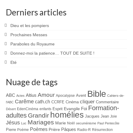
Derniers articles
Dieu et les pompiers
Prochaines Messes
Paraboles du Royaume
Donnez-moi la patience… TOUT DE SUITE !
Eté
Nuage de tags
Bible
Amour
ABC
Altius
Avent
Apocalypse
Actes
Cahiers-de-
Carême
cliquer
cath.ch
CCRFE
Cinéma
Commentaire
l'ABC
Formation-
Evangile
Foi
Esprit
EdenCinéma
enfants
Désert
homélies
adultes
Grandir
Jacques
Jean
Joie
Mariages
Jésus
Marie
Noël
Luc
oecuménisme
Paul
Pentecôte
Poèmes
Prière
Pâques
Pierre
Poème
Radio-R
Résurrection