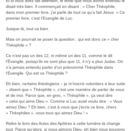
Et si vous avez fait attention, le texte que nous avons entendu le
disait très bien. Il commençait en disant : « Cher Théophile,
Autres Enseignements
dans mon premier livre, j’ai parlé de tout ce qu’a fait Jésus. » Ce
premier livre, c’est l’Evangile de Luc.
Retraites
Jusque-là, tout va bien.
Anciens enseignements Théodule
Mais on pourrait se poser la question : qui est donc ce « cher
Théophile » ?
Prier
Partagez une prière
Ce n’est pas un des 12, ni même un des 11, comme le dit
l’Évangile, puisqu’ils ne sont plus que 11, il n’y a plus Judas. On
Partagez votre prière
n’a jamais entendu parler d’un prénommé Théophile dans
l’Évangile. Qui est ce Théophile ?
Célébrer
Lieux et Dates
Eh bien, certains théologiens – je m’inscris volontiers à leur suite
– disent que « Théophile », c’est une manière de parler de vous
Prochaines Messes
et de moi. Parce que, en grec, « Théophile », ça veut dire
« celui qui aime Dieu ». Comme si Luc avait voulu dire : « Vous
aimez Dieu ? Eh bien, c’est à vous que j’écris ce livre, chers
« Théophiles », vous tous qui aimez Dieu ! »
Relire le livre des Actes des Apôtres à cette lumière-là change
tout. Parce qu’alors, si nous aimons Dieu, eh bien nous pouvons