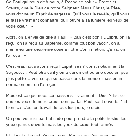
Ce Paul qui nous dit à nous, à Roche ce soir : « Frères et
Sœurs, que le Dieu de notre Seigneur Jésus Christ, le Père,
vous donne un Esprit de sagesse. Qu’il vous le révèle, qu’il vous
le fasse vraiment connaître, qu’il ouvre à sa lumière les yeux de
votre cœur ! »
Alors, on a envie de dire à Paul : « Bah c’est bon ! L’Esprit, on l’a
reçu, on l’a reçu au Baptême, comme tout bon vaccin, on a
même eu une deuxième dose à notre Confirmation. Ça va, on
l’a reçu ! »
C’est vrai, nous avons reçu l’Esprit, ses 7 dons, notamment la
Sagesse… Peut-être qu’il y en a qui en ont eu une dose un peu
plus petite, à voir ce qui se passe dans le monde, mais enfin,
normalement, on l’a reçue.
Mais est-ce que nous connaissons – vraiment – Dieu ? Est-ce
que les yeux de notre cœur, dont parlait Paul, sont ouverts ? Eh
bien, ça, c’est un travail de tous les jours, je crois.
On peut venir ici par habitude pour prendre la petite hostie, les
yeux grands ouverts mais les yeux du cœur tout fermés.
Et alors là, l’Esprit n’y peut rien ! Parce que c’est nous qui