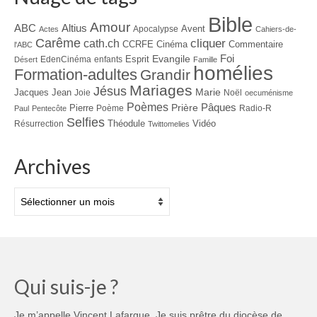
Bible
Amour
ABC
Altius
Avent
Apocalypse
Actes
Cahiers-de-
Carême
cliquer
cath.ch
CCRFE
Cinéma
Commentaire
l'ABC
Foi
Evangile
Esprit
EdenCinéma
enfants
Désert
Famille
homélies
Formation-adultes
Grandir
Mariages
Jésus
Jacques
Jean
Marie
Joie
Noël
oecuménisme
Poèmes
Prière
Pâques
Pierre
Poème
Radio-R
Paul
Pentecôte
Selfies
Théodule
Vidéo
Résurrection
Twittomelies
Archives
Archives
Qui suis-je ?
Je m’appelle Vincent Lafargue. Je suis prêtre du diocèse de