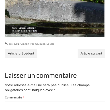
Voir
Films, Vidéos, Selfies
Selfies de Mariages
Mon témoignage
EdenCinéma
Boire
,
Eau
,
Grandir
,
Poème
,
puits
,
Source
Article précédent
Article suivant
SpiNéma
Vidéos Bibliques
Laisser un commentaire
Autres Vidéos
Apprendre
Votre adresse e-mail ne sera pas publiée.
Les champs
Conférences, Retraites
obligatoires sont indiqués avec
*
Commentaire
*
Enseignements ALTIUS
Enseignements CCRFE-ABC