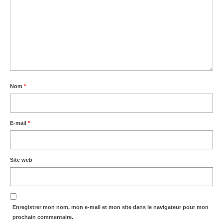
Autres Enseignements
Retraites
Anciens enseignements Théodule
Prier
Nom
*
Partagez une prière
Partagez votre prière
E-mail
*
Célébrer
Lieux et Dates
Prochaines Messes
Site web
Enregistrer mon nom, mon e-mail et mon site dans le navigateur pour mon
prochain commentaire.