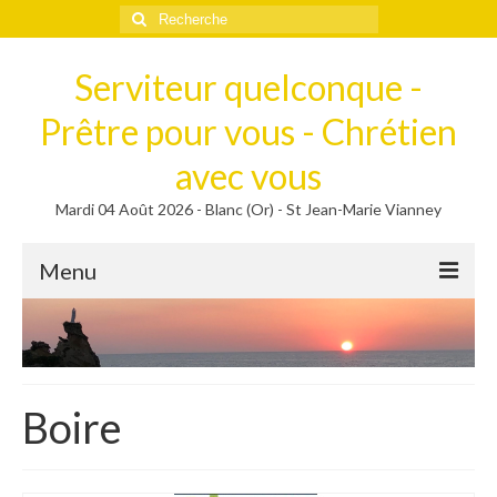
Rechercher
:
Serviteur quelconque -
Prêtre pour vous - Chrétien
avec vous
Mardi 04 Août 2026 - Blanc (Or) - St Jean-Marie Vianney
Menu
Méditer
Homélies, Poèmes
Poèmes
Boire
Homélies
Homélies de Mariages