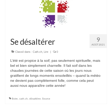
Homélies de Pèlerinages
Mon témoignage
Podcast
9
Se désaltérer
Lire
AOÛT 2021
Articles, Chroniques
Classé dans :
Cath.ch
,
Lire
|
0
Livres
L’été est propice à la soif, pas seulement spirituelle, mais
Grandir : rubrique Cliquer
bel et bien simplement charnelle. Il fait soif dans les
chaudes journées de cette saison où les jours nous
Cath.ch
gratifient de longs moments ensoleillés – quand la météo
ne devient pas complètement folle, comme cela peut
Echo Magazine – Trait Libre
aussi nous apparaître cette année!
Echo Magazine – Evangile
Boire
,
cath.ch
,
désaltérer
,
Source
Echo Magazine – Une Question