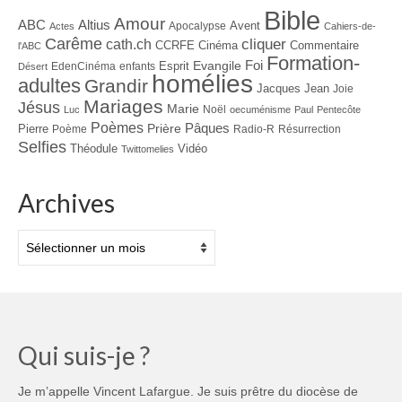
Bible
Amour
ABC
Altius
Avent
Apocalypse
Actes
Cahiers-de-
Carême
cliquer
cath.ch
CCRFE
Cinéma
Commentaire
l'ABC
Formation-
Evangile
Foi
Esprit
EdenCinéma
enfants
Désert
homélies
adultes
Grandir
Jacques
Jean
Joie
Mariages
Jésus
Marie
Noël
Luc
oecuménisme
Paul
Pentecôte
Poèmes
Prière
Pâques
Pierre
Poème
Radio-R
Résurrection
Selfies
Théodule
Vidéo
Twittomelies
Archives
Archives
Qui suis-je ?
Je m’appelle Vincent Lafargue. Je suis prêtre du diocèse de