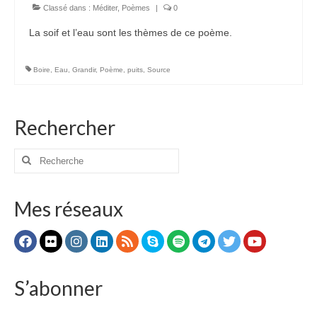
Classé dans :
Méditer
,
Poèmes
|
0
Autres Enseignements
La soif et l’eau sont les thèmes de ce poème.
Retraites
Anciens enseignements Théodule
Boire
,
Eau
,
Grandir
,
Poème
,
puits
,
Source
Prier
Partagez une prière
Rechercher
Partagez votre prière
Rechercher
:
Célébrer
Lieux et Dates
Mes réseaux
Prochaines Messes
S’abonner