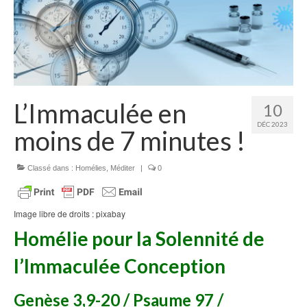
Homélies de Mariages
Homélies de Pèlerinages
Mon témoignage
Podcast
L’Immaculée en
10
Lire
DÉC 2023
moins de 7 minutes !
Articles, Chroniques
Livres
Classé dans :
Homélies
,
Méditer
|
0
Grandir : rubrique Cliquer
Image libre de droits : pixabay
Cath.ch
Homélie
pour la Solennité de
Echo Magazine – Trait Libre
l’Immaculée Conception
Echo Magazine – Evangile
Genèse 3,9-20 / Psaume 97 /
Echo Magazine – Une Question