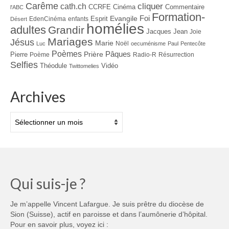
Carême
cliquer
cath.ch
CCRFE
Cinéma
Commentaire
l'ABC
Formation-
Evangile
Foi
Esprit
EdenCinéma
enfants
Désert
homélies
adultes
Grandir
Jacques
Jean
Joie
Mariages
Jésus
Marie
Noël
Luc
oecuménisme
Paul
Pentecôte
Poèmes
Prière
Pâques
Pierre
Poème
Radio-R
Résurrection
Selfies
Théodule
Vidéo
Twittomelies
Archives
Archives
Qui suis-je ?
Je m’appelle Vincent Lafargue. Je suis prêtre du diocèse de
Sion (Suisse), actif en paroisse et dans l’aumônerie d’hôpital.
Pour en savoir plus, voyez ici :