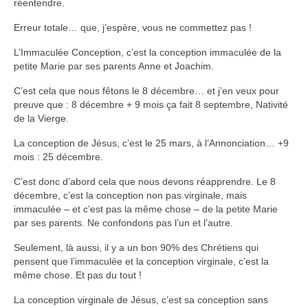
réentendre.
Autres Enseignements
Erreur totale… que, j’espère, vous ne commettez pas !
L’Immaculée Conception, c’est la conception immaculée de la
Retraites
petite Marie par ses parents Anne et Joachim.
Anciens enseignements Théodule
C’est cela que nous fêtons le 8 décembre… et j’en veux pour
preuve que : 8 décembre + 9 mois ça fait 8 septembre, Nativité
Prier
de la Vierge.
Partagez une prière
La conception de Jésus, c’est le 25 mars, à l’Annonciation… +9
Partagez votre prière
mois : 25 décembre.
Célébrer
C’est donc d’abord cela que nous devons réapprendre. Le 8
décembre, c’est la conception non pas virginale, mais
Lieux et Dates
immaculée – et c’est pas la même chose – de la petite Marie
Prochaines Messes
par ses parents. Ne confondons pas l’un et l’autre.
Seulement, là aussi, il y a un bon 90% des Chrétiens qui
pensent que l’immaculée et la conception virginale, c’est la
même chose. Et pas du tout !
La conception virginale de Jésus, c’est sa conception sans