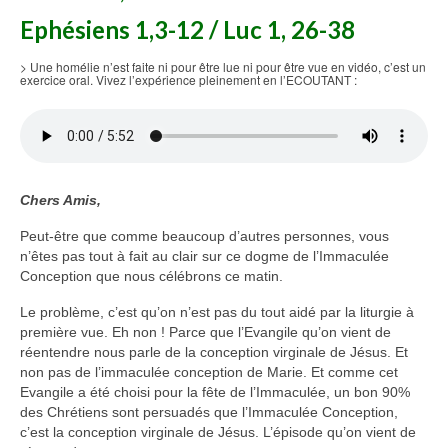
Ephésiens 1,3-12 / Luc 1, 26-38
Voir
Films, Vidéos, Selfies
> Une homélie n’est faite ni pour être lue ni pour être vue en vidéo, c’est un
exercice oral. Vivez l’expérience pleinement en l’ECOUTANT :
Selfies de Mariages
Mon témoignage
EdenCinéma
Chers Amis,
SpiNéma
Peut-être que comme beaucoup d’autres personnes, vous
n’êtes pas tout à fait au clair sur ce dogme de l’Immaculée
Vidéos Bibliques
Conception que nous célébrons ce matin.
Autres Vidéos
Le problème, c’est qu’on n’est pas du tout aidé par la liturgie à
première vue. Eh non ! Parce que l’Evangile qu’on vient de
Apprendre
réentendre nous parle de la conception virginale de Jésus. Et
Conférences, Retraites
non pas de l’immaculée conception de Marie. Et comme cet
Evangile a été choisi pour la fête de l’Immaculée, un bon 90%
Enseignements ALTIUS
des Chrétiens sont persuadés que l’Immaculée Conception,
c’est la conception virginale de Jésus. L’épisode qu’on vient de
Enseignements CCRFE-ABC