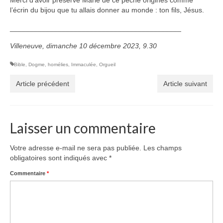
Merci d’avoir préservé Marie de ce péché origines comme
l’écrin du bijou que tu allais donner au monde : ton fils, Jésus.
___________________________________________
Villeneuve, dimanche 10 décembre 2023, 9.30
Bible
,
Dogme
,
homélies
,
Immaculée
,
Orgueil
Article précédent
Article suivant
Laisser un commentaire
Votre adresse e-mail ne sera pas publiée.
Les champs
obligatoires sont indiqués avec
*
Commentaire
*