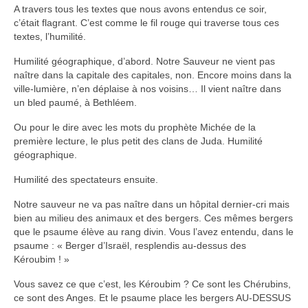
A travers tous les textes que nous avons entendus ce soir,
c’était flagrant. C’est comme le fil rouge qui traverse tous ces
Autres Enseignements
textes, l’humilité.
Retraites
Humilité géographique, d’abord. Notre Sauveur ne vient pas
naître dans la capitale des capitales, non. Encore moins dans la
Anciens enseignements Théodule
ville-lumière, n’en déplaise à nos voisins… Il vient naître dans
un bled paumé, à Bethléem.
Prier
Partagez une prière
Ou pour le dire avec les mots du prophète Michée de la
première lecture, le plus petit des clans de Juda. Humilité
Partagez votre prière
géographique.
Humilité des spectateurs ensuite.
Célébrer
Lieux et Dates
Notre sauveur ne va pas naître dans un hôpital dernier-cri mais
bien au milieu des animaux et des bergers. Ces mêmes bergers
Prochaines Messes
que le psaume élève au rang divin. Vous l’avez entendu, dans le
psaume : « Berger d’Israël, resplendis au-dessus des
Kéroubim ! »
Vous savez ce que c’est, les Kéroubim ? Ce sont les Chérubins,
ce sont des Anges. Et le psaume place les bergers AU-DESSUS