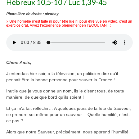
Hébreux 10,5-10 / Luc 1,39-45
Voir
Photo libre de droits : pixabay
Films, Vidéos, Selfies
> Une homélie n’est faite ni pour être lue ni pour être vue en vidéo, c’est un
exercice oral. Vivez l’expérience pleinement en l’ECOUTANT :
Selfies de Mariages
Mon témoignage
EdenCinéma
Chers Amis,
SpiNéma
J’entendais hier soir, à la télévision, un politicien dire qu’il
pensait être la bonne personne pour sauver la France !
Vidéos Bibliques
Inutile que je vous donne un nom, ils le disent tous, de toute
Autres Vidéos
manière, de quelque bord qu’ils soient !
Apprendre
Et ça m’a fait réfléchir… A quelques jours de la fête du Sauveur,
Conférences, Retraites
se prendre soi-même pour un sauveur… Quelle humilité, n’est-
ce pas ?
Enseignements ALTIUS
Alors que notre Sauveur, précisément, nous apprend l’humilité.
Enseignements CCRFE-ABC