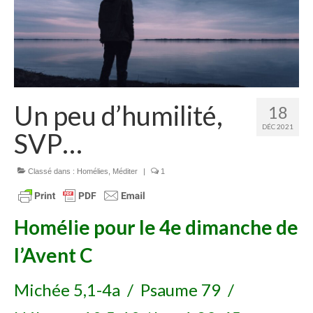
Homélies de Mariages
Homélies de Pèlerinages
Mon témoignage
Podcast
Un peu d’humilité,
18
Lire
DÉC 2021
SVP…
Articles, Chroniques
Livres
Classé dans :
Homélies
,
Méditer
|
1
Grandir : rubrique Cliquer
Homélie
pour le
4e dimanche de
Cath.ch
l’Avent C
Echo Magazine – Trait Libre
Echo Magazine – Evangile
Michée 5,1-4a / Psaume 79 /
Echo Magazine – Une Question