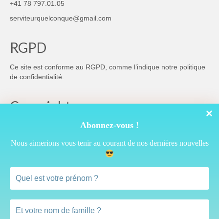
+41 78 797.01.05
serviteurquelconque@gmail.com
RGPD
Ce site est conforme au RGPD, comme l’indique notre
politique
de confidentialité
.
Copyright
Abonnez-vous !
Nous aimerions vous tenir au courant de nos dernières nouvelles
Cette œuvre est mise à disposition selon les termes de la
Licence Creative Commons Attribution 4.0 International
Vous pouvez donc reprendre librement ce qui est publié ici à