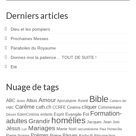
Derniers articles
Dieu et les pompiers
Prochaines Messes
Paraboles du Royaume
Donnez-moi la patience… TOUT DE SUITE !
Eté
Nuage de tags
Bible
Amour
ABC
Altius
Avent
Apocalypse
Actes
Cahiers-de-
Carême
cliquer
cath.ch
CCRFE
Cinéma
Commentaire
l'ABC
Formation-
Evangile
Foi
Esprit
EdenCinéma
enfants
Désert
homélies
adultes
Grandir
Jacques
Jean
Joie
Mariages
Jésus
Marie
Noël
Luc
oecuménisme
Paul
Pentecôte
Poèmes
Prière
Pâques
Pierre
Poème
Radio-R
Résurrection