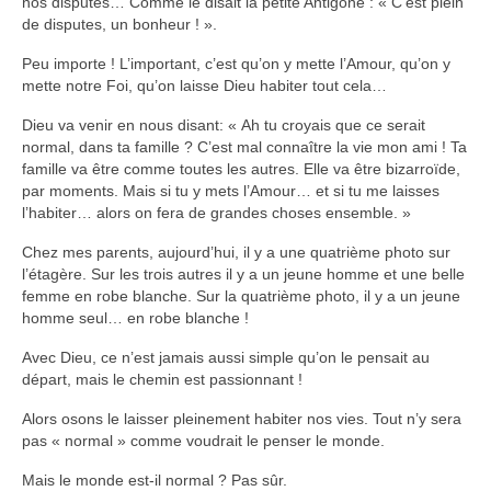
nos disputes… Comme le disait la petite Antigone : « C’est plein
de disputes, un bonheur ! ».
Peu importe ! L’important, c’est qu’on y mette l’Amour, qu’on y
mette notre Foi, qu’on laisse Dieu habiter tout cela…
Dieu va venir en nous disant: « Ah tu croyais que ce serait
normal, dans ta famille ? C’est mal connaître la vie mon ami ! Ta
famille va être comme toutes les autres. Elle va être bizarroïde,
par moments. Mais si tu y mets l’Amour… et si tu me laisses
l’habiter… alors on fera de grandes choses ensemble. »
Chez mes parents, aujourd’hui, il y a une quatrième photo sur
l’étagère. Sur les trois autres il y a un jeune homme et une belle
femme en robe blanche. Sur la quatrième photo, il y a un jeune
homme seul… en robe blanche !
Avec Dieu, ce n’est jamais aussi simple qu’on le pensait au
départ, mais le chemin est passionnant !
Alors osons le laisser pleinement habiter nos vies. Tout n’y sera
pas « normal » comme voudrait le penser le monde.
Mais le monde est-il normal ? Pas sûr.