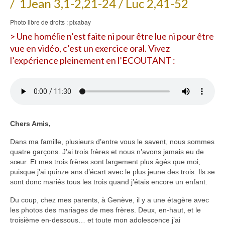
/ 1Jean 3,1-2,21-24 / Luc 2,41-52
Voir
Photo libre de droits : pixabay
Films, Vidéos, Selfies
> Une homélie n’est faite ni pour être lue ni pour être
vue en vidéo, c’est un exercice oral. Vivez
Selfies de Mariages
l’expérience pleinement en l’ECOUTANT :
Mon témoignage
EdenCinéma
SpiNéma
Chers Amis,
Vidéos Bibliques
Dans ma famille, plusieurs d’entre vous le savent, nous sommes
Autres Vidéos
quatre garçons. J’ai trois frères et nous n’avons jamais eu de
sœur. Et mes trois frères sont largement plus âgés que moi,
Apprendre
puisque j’ai quinze ans d’écart avec le plus jeune des trois. Ils se
sont donc mariés tous les trois quand j’étais encore un enfant.
Conférences, Retraites
Du coup, chez mes parents, à Genève, il y a une étagère avec
Enseignements ALTIUS
les photos des mariages de mes frères. Deux, en-haut, et le
troisième en-dessous… et toute mon adolescence j’ai
Enseignements CCRFE-ABC