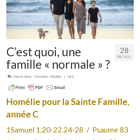
Homélies de Mariages
Homélies de Pèlerinages
Mon témoignage
Podcast
C’est quoi, une
28
Lire
DÉC 2021
famille « normale » ?
Articles, Chroniques
Livres
Classé dans :
Homélies
,
Méditer
|
0
Grandir : rubrique Cliquer
Homélie
pour la
Sainte Famille,
Cath.ch
année C
Echo Magazine – Trait Libre
Echo Magazine – Evangile
1Samuel 1,20-22.24-28 / Psaume 83
Echo Magazine – Une Question