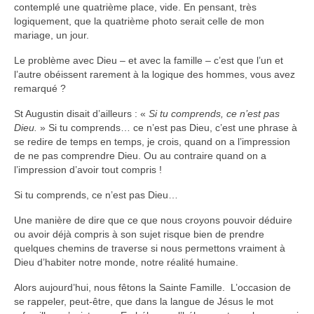
contemplé une quatrième place, vide. En pensant, très
logiquement, que la quatrième photo serait celle de mon
Autres Enseignements
mariage, un jour.
Retraites
Le problème avec Dieu – et avec la famille – c’est que l’un et
l’autre obéissent rarement à la logique des hommes, vous avez
Anciens enseignements Théodule
remarqué ?
Prier
St Augustin disait d’ailleurs : «
Si tu comprends, ce n’est pas
Dieu.
» Si tu comprends… ce n’est pas Dieu, c’est une phrase à
Partagez une prière
se redire de temps en temps, je crois, quand on a l’impression
Partagez votre prière
de ne pas comprendre Dieu. Ou au contraire quand on a
l’impression d’avoir tout compris !
Célébrer
Si tu comprends, ce n’est pas Dieu…
Lieux et Dates
Une manière de dire que ce que nous croyons pouvoir déduire
Prochaines Messes
ou avoir déjà compris à son sujet risque bien de prendre
quelques chemins de traverse si nous permettons vraiment à
Dieu d’habiter notre monde, notre réalité humaine.
Alors aujourd’hui, nous fêtons la Sainte Famille. L’occasion de
se rappeler, peut-être, que dans la langue de Jésus le mot