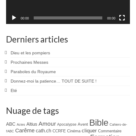
00:00
00:00
Derniers articles
Dieu et les pompiers
Prochaines Messes
Paraboles du Royaume
Donnez-moi la patience… TOUT DE SUITE !
Eté
Nuage de tags
Bible
Amour
ABC
Altius
Avent
Apocalypse
Actes
Cahiers-de-
Carême
cliquer
cath.ch
CCRFE
Cinéma
Commentaire
l'ABC