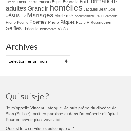
Formation-
Evangile
Foi
Esprit
EdenCinéma
enfants
Désert
homélies
adultes
Grandir
Jacques
Jean
Joie
Mariages
Jésus
Marie
Noël
Luc
oecuménisme
Paul
Pentecôte
Poèmes
Prière
Pâques
Pierre
Poème
Radio-R
Résurrection
Selfies
Théodule
Vidéo
Twittomelies
Archives
Archives
Qui suis-je ?
Je m’appelle Vincent Lafargue. Je suis prêtre du diocèse de
Sion (Suisse), actif en paroisse et dans l’aumônerie d’hôpital.
Pour en savoir plus, voyez ici :
Qui est le « serviteur quelconque » ?