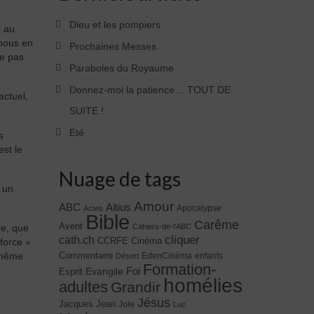
Dieu et les pompiers
s au
 nous en
Prochaines Messes
ne pas
Paraboles du Royaume
Donnez-moi la patience… TOUT DE
actuel,
SUITE !
Eté
s
est le
Nuage de tags
 un
Amour
ABC
Altius
Apocalypse
Actes
Bible
Carême
Avent
re, que
Cahiers-de-l'ABC
cliquer
cath.ch
CCRFE
Cinéma
force »
e même
Commentaire
EdenCinéma
enfants
Désert
Formation-
Evangile
Foi
Esprit
homélies
adultes
Grandir
Jésus
Jacques
Jean
Joie
Luc