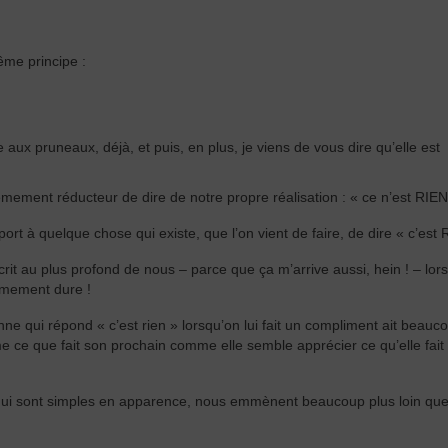
me principe :
 aux pruneaux, déjà, et puis, en plus, je viens de vous dire qu’elle est
rêmement réducteur de dire de notre propre réalisation : « ce n’est RIEN
rt à quelque chose qui existe, que l’on vient de faire, de dire « c’est 
it au plus profond de nous – parce que ça m’arrive aussi, hein ! – lor
êmement dure !
e qui répond « c’est rien » lorsqu’on lui fait un compliment ait beauc
e ce que fait son prochain comme elle semble apprécier ce qu’elle fait 
i sont simples en apparence, nous emmènent beaucoup plus loin que