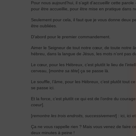
Pour nous aujourd’hui, il s’agit d’accueillir cette parol
pour être accueillie, pour être mise en pratique dans no
Seulement pour cela, il faut que je vous donne deux pe
être oubliées.
D’abord pour le premier commandement.
Aimer le Seigneur de tout notre cœur, de toute notre â
hébreu, dans la langue de Jésus, les mots n’ont pas du
Le cœur, pour les Hébreux, c’est plutôt le lieu de l’int
cerveau, [
montre sa tête
] ça se passe là.
Le souffle, l’âme, pour les Hébreux, c’est plutôt tout c
se passe ici.
Et la force, c’est plutôt ce qui est de l’ordre du courage
coeur
].
[
remontre les trois endroits, successivement
] : ici, ici et
Ça ne vous rappelle rien ? Mais vous venez de faire ce
deux minutes à peine !