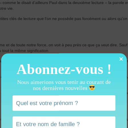
e – comme le disait d’ailleurs Paul dans la deuxième lecture – la parole es
tre vie.
tites clés de lecture que l’on ne possède pas forcément ou alors qu’on
me et de toute notre force, on voit à peu près ce que ça veut dire. Sauf
 tout la même signification.
elligence, de la prise de décisions… ça correspondrait peu ou prou à not
Abonnez-vous !
e qui est sort au niveau de notre nez et de notre bouche, [
montre sa bo
Nous aimerions vous tenir au courant de
nos dernières nouvelles
 ou de l’amour, et c’est tout ce qui se passe plutôt dans le cœur, ici [
mo
 ici.
s gestes ! Vous venez de toucher votre tête, votre bouche et votre cœur,