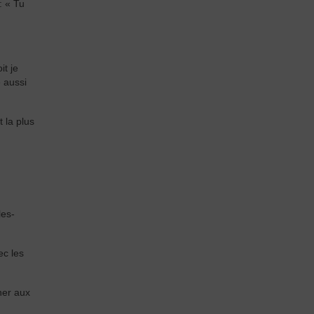
: « Tu
it je
 aussi
 la plus
,
les-
ec les
ner aux