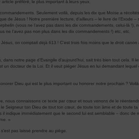
rticle préféré, le plus important à leurs yeux.
 commandements. Seulement voilà, depuis les dix que Moïse a récolté
que de Jésus ! Notre première lecture, d’ailleurs – le livre de l’Exode –
’orphelin (vous ne l’avez pas dans les dix commandements, celui-là !), 
ous ne l’avez pas non plus dans les dix commandements !) etc, etc.
e Jésus, on comptait déjà 613 ! C’est trois fois moins que le droit canon 
 dans notre page d’Evangile d’aujourd’hui, sait très bien tout cela. Il le
 un docteur de la Loi. Et il veut piéger Jésus en lui demandant lequel 
norer Dieu qui est le plus important ou honorer notre prochain ? Voilà
dre, nous connaissons ce texte par cœur et nous venons de le réentend
e Seigneur ton Dieu de tout ton cœur, de toute ton âme et de toute ta 
ais il indique immédiatement que le second lui est semblable – donc d
ême. »
s’est pas laissé prendre au piège.