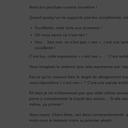
Aime ton prochain comme toi-même !
Quand quelqu’un ne supporte pas les compliments, mê
Excellente, cette tarte aux pruneaux !
Oh vous savez ce n’est rien !
Heu… ben non, ce n’est pas « rien », c’est une tarte
excellente !
C’est fou, cette expression « c’est rien »… ! C’est ext
Vous imaginez la violence que cela représente par rappo
Est-ce qu’on mesure bien le degré de dénigrement inscr
nous répondons « c’est rien » ? C’est une parole extr
Eh bien je ne m’étonnerais pas que cette même personn
peine à complimenter le travail des autres… Si elle aim
même, ça promet !
Vous voyez, Chers Amis, ces deux commandements, qu
mots nous le laissent croire au premier abord.