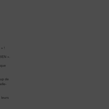
 » !
RIEN ».
sque
oup de
elle-
 leurs