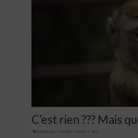
C’est rien ??? Mais qu
Classé dans :
Homélies
,
Méditer
|
0