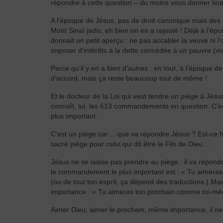
répondre à cette question – du moins vous donner leur a
A l’époque de Jésus, pas de droit canonique mais des
Mont Sinaï jadis, eh bien on en a rajouté ! Déjà à l’épo
donnait un petit aperçu : ne pas accabler la veuve ni l
imposer d’intérêts à la dette concédée à un pauvre (v
Parce qu’il y en a bien d’autres : en tout, à l’époque d
d’accord, mais ça reste beaucoup tout de même !
Et le docteur de la Loi qui veut tendre un piège à Jésus,
connaît, lui, les 613 commandements en question. C’est
plus important.
C’est un piège car… que va répondre Jésus ? Est-ce ho
sacré piège pour celui qui dit être le Fils de Dieu…
Jésus ne se laisse pas prendre au piège : il va répon
le commandement le plus important est : « Tu aimeras l
(ou de tout ton esprit, ça dépend des traductions.) M
importance : « Tu aimeras ton prochain comme toi-m
Aimer Dieu, aimer le prochain, même importance, il ne 