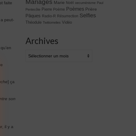
Mariages
t faite
Marie
Noël
oecuménisme
Paul
Poèmes
Prière
Pierre
Poème
Pentecôte
Selfies
Pâques
Radio-R
Résurrection
 a peut-
Théodule
Vidéo
Twittomelies
Archives
 qu’en
Archives
re
uche
] ça
ntre son
 il y a