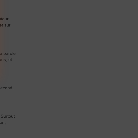
utour
et sur
e parole
ous, et
second,
 Surtout
ion,