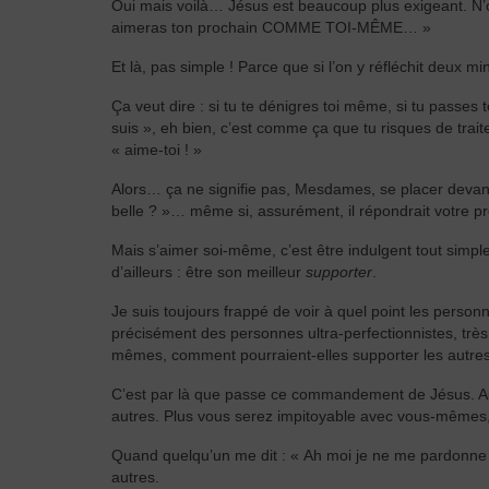
Oui mais voilà… Jésus est beaucoup plus exigeant. N’ou
aimeras ton prochain COMME TOI-MÊME… »
Et là, pas simple ! Parce que si l’on y réfléchit deux mi
Ça veut dire : si tu te dénigres toi même, si tu passes t
suis », eh bien, c’est comme ça que tu risques de trai
« aime-toi ! »
Alors… ça ne signifie pas, Mesdames, se placer devant l
belle ? »… même si, assurément, il répondrait votre prén
Mais s’aimer soi-même, c’est être indulgent tout sim
d’ailleurs : être son meilleur
supporter
.
Je suis toujours frappé de voir à quel point les personne
précisément des personnes ultra-perfectionnistes, trè
mêmes, comment pourraient-elles supporter les autre
C’est par là que passe ce commandement de Jésus. Au
autres. Plus vous serez impitoyable avec vous-mêmes, p
Quand quelqu’un me dit : « Ah moi je ne me pardonne j
autres.