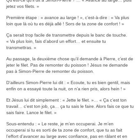
Qu’est-ce qu’il dit à Simon-Pierre ? … « Avance au large… puis
jetez vos filets. »
Première étape : « avance au large ! », c’est-à-dire : « Va plus
loin que là où tu es déjà allé ! Sors de ta zone de confort ! »
Ça serait trop facile de transmettre depuis le banc de touche.
« Va plus loin, fais d’abord un effort… et ensuite tu
transmettras. »
Au passage, la deuxième chose qu’il demande à Pierre, c’est de
jeter le filet. Pas de remonter du poisson ! Jésus ne demande
pas à Simon-Pierre de remonter du poisson.
D’ailleurs Simon-Pierre lui dit : « Ecoute, tu es bien gentil, mais
enfin on a essayé toute la nuit, on n’a rien pris, alors hein ! »
Et Jésus lui dit simplement : « Jette le filet. »… « Ça c’est ton
travail… c’est ton job, ça… ça tu sais le faire. Alors fais ce que tu
sais faire. Lance le filet. »
Sous-entendu : « Le reste, je m’en occuperai. Je m’en
occuperai si tu es sorti de ta zone de confort, que tu as fait
l’effort d’avancer au large avec confiance, pas en râlant et en