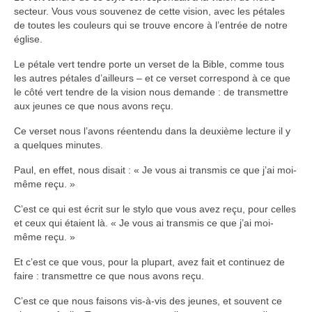
secteur. Vous vous souvenez de cette vision, avec les pétales
de toutes les couleurs qui se trouve encore à l’entrée de notre
Autres Enseignements
église.
Retraites
Le pétale vert tendre porte un verset de la Bible, comme tous
les autres pétales d’ailleurs – et ce verset correspond à ce que
Anciens enseignements Théodule
le côté vert tendre de la vision nous demande : de transmettre
aux jeunes ce que nous avons reçu.
Prier
Partagez une prière
Ce verset nous l’avons réentendu dans la deuxième lecture il y
a quelques minutes.
Partagez votre prière
Paul, en effet, nous disait : « Je vous ai transmis ce que j’ai moi-
Célébrer
même reçu. »
Lieux et Dates
C’est ce qui est écrit sur le stylo que vous avez reçu, pour celles
et ceux qui étaient là. « Je vous ai transmis ce que j’ai moi-
Prochaines Messes
même reçu. »
Et c’est ce que vous, pour la plupart, avez fait et continuez de
faire : transmettre ce que nous avons reçu.
C’est ce que nous faisons vis-à-vis des jeunes, et souvent ce