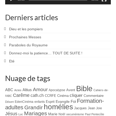
Derniers articles
Dieu et les pompiers
Prochaines Messes
Paraboles du Royaume
Donnez-moi la patience… TOUT DE SUITE !
Eté
Nuage de tags
Bible
Amour
ABC
Altius
Avent
Apocalypse
Actes
Cahiers-de-
Carême
cliquer
cath.ch
CCRFE
Cinéma
Commentaire
l'ABC
Formation-
Evangile
Foi
Esprit
EdenCinéma
enfants
Désert
homélies
adultes
Grandir
Jacques
Jean
Joie
Mariages
Jésus
Marie
Noël
Luc
oecuménisme
Paul
Pentecôte