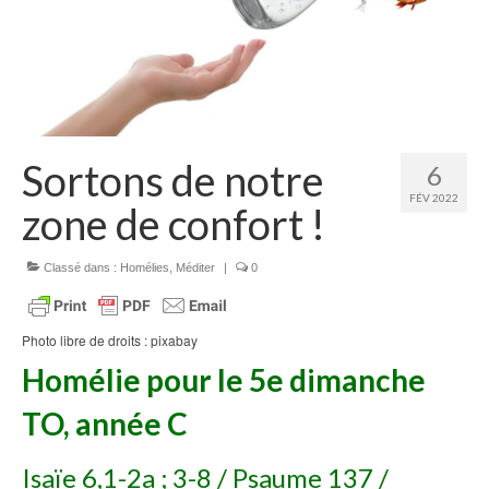
Homélies de Mariages
Homélies de Pèlerinages
Mon témoignage
Podcast
Sortons de notre
6
Lire
FÉV 2022
zone de confort !
Articles, Chroniques
Livres
Classé dans :
Homélies
,
Méditer
|
0
Grandir : rubrique Cliquer
Photo libre de droits : pixabay
Cath.ch
Homélie
pour le
5e dimanche
Echo Magazine – Trait Libre
TO, année C
Echo Magazine – Evangile
Isaïe 6,1-2a ; 3-8 / Psaume 137 /
Echo Magazine – Une Question