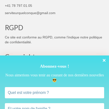
+41 78 797.01.05
serviteurquelconque@gmail.com
RGPD
Ce site est conforme au RGPD, comme l’indique notre
politique
de confidentialité
.
Copyright
Abonnez-vous !
Nous aimerions vous tenir au courant de nos dernières nouvelles
Cette œuvre est mise à disposition selon les termes de la
Licence Creative Commons Attribution 4.0 International