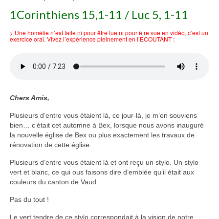
1Corinthiens 15,1-11 / Luc 5, 1-11
Voir
Films, Vidéos, Selfies
> Une homélie n’est faite ni pour être lue ni pour être vue en vidéo, c’est un
exercice oral. Vivez l’expérience pleinement en l’ECOUTANT :
Selfies de Mariages
Mon témoignage
EdenCinéma
Chers Amis,
SpiNéma
Plusieurs d’entre vous étaient là, ce jour-là, je m’en souviens
bien… c’était cet automne à Bex, lorsque nous avons inauguré
Vidéos Bibliques
la nouvelle église de Bex ou plus exactement les travaux de
rénovation de cette église.
Autres Vidéos
Plusieurs d’entre vous étaient là et ont reçu un stylo. Un stylo
Apprendre
vert et blanc, ce qui ous faisons dire d’emblée qu’il était aux
Conférences, Retraites
couleurs du canton de Vaud.
Enseignements ALTIUS
Pas du tout !
Enseignements CCRFE-ABC
Le vert tendre de ce stylo correspondait à la vision de notre