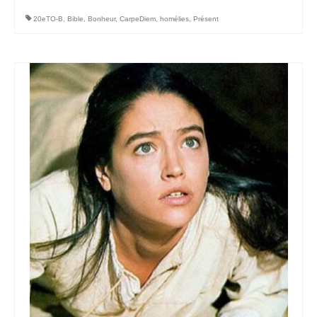
20eTO-B
,
Bible
,
Bonheur
,
CarpeDiem
,
homélies
,
Présent