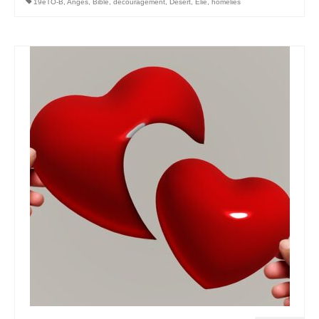
19eTO-B
,
Anges
,
Bible
,
découragement
,
Désert
,
Elie
,
homélies