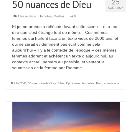
25
50 nuances de Dieu
AOÛT 2024
Classé dans :
Homélies
,
Méditer
|
0
Et je me prends à réfléchir devant cette scène… et à me
dire que c’est étrange tout de même… Ces mêmes
femmes qui hurlent face à un texte vieux de 2000 ans, et
qui ne serait évidemment pas écrit comme cela
aujourd’hui – il y a le contexte de l’époque – ces mêmes
femmes adorent et achètent un texte d’aujourd’hui, au
contexte actuel, pervers au possible, et vantant la
soumission de la femme par l’homme.
21eTO-B
,
50-nuances-de-Grey
,
Bible
,
Ephésiens
,
homélies
,
Paul
,
soumission