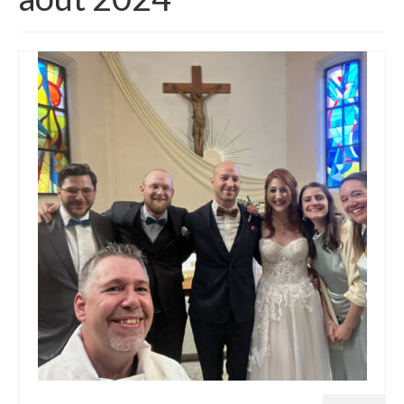
Homélies de Mariages
Homélies de Pèlerinages
Mon témoignage
Podcast
Lire
Articles, Chroniques
Livres
Grandir : rubrique Cliquer
Cath.ch
Echo Magazine – Trait Libre
Echo Magazine – Evangile
Echo Magazine – Une Question