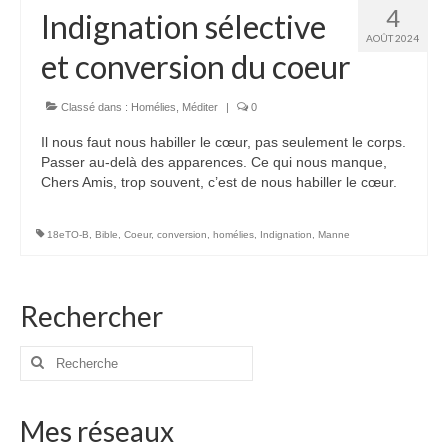
4
Indignation sélective
AOÛT 2024
et conversion du coeur
Classé dans :
Homélies
,
Méditer
|
0
Il nous faut nous habiller le cœur, pas seulement le corps.
Passer au-delà des apparences. Ce qui nous manque,
Chers Amis, trop souvent, c’est de nous habiller le cœur.
18eTO-B
,
Bible
,
Coeur
,
conversion
,
homélies
,
Indignation
,
Manne
Rechercher
Rechercher
:
Mes réseaux