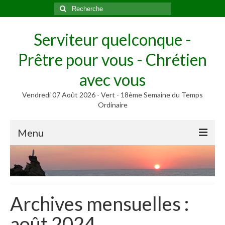
Rechercher
:
Serviteur quelconque -
Prêtre pour vous - Chrétien
avec vous
Vendredi 07 Août 2026 - Vert - 18ème Semaine du Temps
Ordinaire
Menu
Méditer
Homélies, Poèmes
Poèmes
Archives mensuelles :
Homélies
août 2024