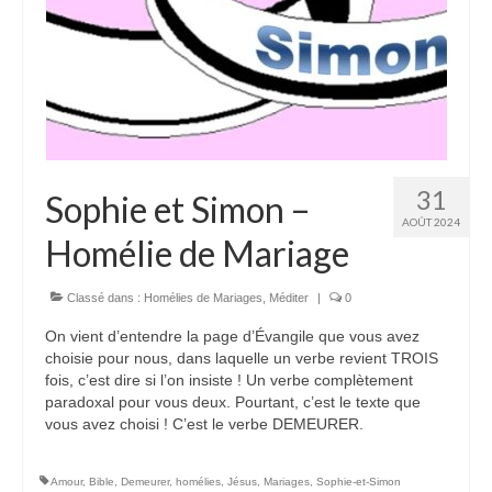
Autres Enseignements
Retraites
Anciens enseignements Théodule
Prier
31
Sophie et Simon –
Partagez une prière
AOÛT 2024
Homélie de Mariage
Partagez votre prière
Célébrer
Classé dans :
Homélies de Mariages
,
Méditer
|
0
Lieux et Dates
On vient d’entendre la page d’Évangile que vous avez
Prochaines Messes
choisie pour nous, dans laquelle un verbe revient TROIS
fois, c’est dire si l’on insiste ! Un verbe complètement
paradoxal pour vous deux. Pourtant, c’est le texte que
vous avez choisi ! C’est le verbe DEMEURER.
Amour
,
Bible
,
Demeurer
,
homélies
,
Jésus
,
Mariages
,
Sophie-et-Simon