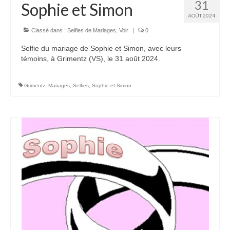
31
Sophie et Simon
AOÛT 2024
Voir
Films, Vidéos, Selfies
Classé dans :
Selfies de Mariages
,
Voir
|
0
Selfie du mariage de Sophie et Simon, avec leurs
Selfies de Mariages
témoins, à Grimentz (VS), le 31 août 2024.
Mon témoignage
Grimentz
,
Mariages
,
Selfies
,
Sophie-et-Simon
EdenCinéma
SpiNéma
Vidéos Bibliques
Autres Vidéos
Apprendre
Conférences, Retraites
Enseignements ALTIUS
Enseignements CCRFE-ABC