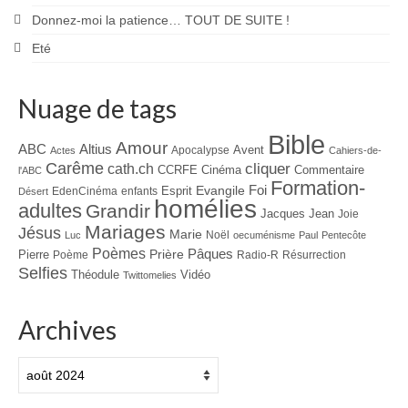
Donnez-moi la patience… TOUT DE SUITE !
Eté
Nuage de tags
Bible
Amour
ABC
Altius
Avent
Apocalypse
Actes
Cahiers-de-
Carême
cliquer
cath.ch
CCRFE
Cinéma
Commentaire
l'ABC
Formation-
Evangile
Foi
Esprit
EdenCinéma
enfants
Désert
homélies
adultes
Grandir
Jacques
Jean
Joie
Mariages
Jésus
Marie
Noël
Luc
oecuménisme
Paul
Pentecôte
Poèmes
Prière
Pâques
Pierre
Poème
Radio-R
Résurrection
Selfies
Théodule
Vidéo
Twittomelies
Archives
Archives