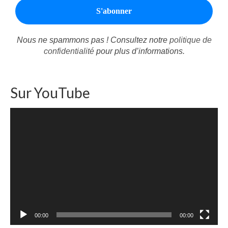
Autres Enseignements
Retraites
Nous ne spammons pas ! Consultez notre
politique de
confidentialité
pour plus d’informations.
Anciens enseignements Théodule
Prier
Sur YouTube
Partagez une prière
Partagez votre prière
Lecteur
vidéo
Célébrer
Lieux et Dates
Prochaines Messes
00:00
00:00