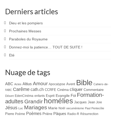
Derniers articles
Dieu et les pompiers
Prochaines Messes
Paraboles du Royaume
Donnez-moi la patience… TOUT DE SUITE !
Eté
Nuage de tags
Bible
Amour
ABC
Altius
Avent
Apocalypse
Actes
Cahiers-de-
Carême
cliquer
cath.ch
CCRFE
Cinéma
Commentaire
l'ABC
Formation-
Evangile
Foi
Esprit
EdenCinéma
enfants
Désert
homélies
adultes
Grandir
Jacques
Jean
Joie
Mariages
Jésus
Marie
Noël
Luc
oecuménisme
Paul
Pentecôte
Poèmes
Prière
Pâques
Pierre
Poème
Radio-R
Résurrection