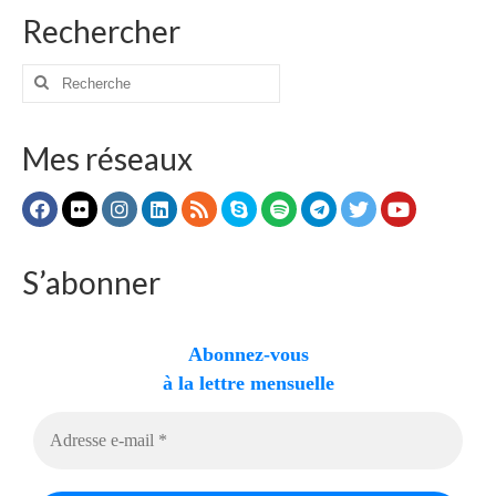
Rechercher
Voir
Films, Vidéos, Selfies
Rechercher
:
Selfies de Mariages
Mes réseaux
Mon témoignage
EdenCinéma
SpiNéma
S’abonner
Vidéos Bibliques
Autres Vidéos
Abonnez-vous
Apprendre
à la lettre mensuelle
Conférences, Retraites
Enseignements ALTIUS
Enseignements CCRFE-ABC