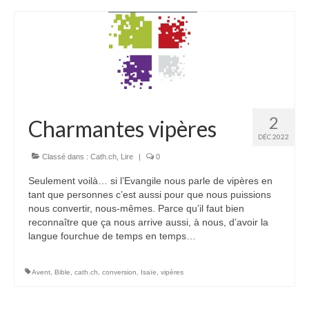
Homélies de Mariages
Homélies de Pèlerinages
Mon témoignage
Podcast
2
Charmantes vipères
Lire
DÉC 2022
Articles, Chroniques
Classé dans :
Cath.ch
,
Lire
|
0
Livres
Seulement voilà… si l’Evangile nous parle de vipères en
Grandir : rubrique Cliquer
tant que personnes c’est aussi pour que nous puissions
nous convertir, nous-mêmes. Parce qu’il faut bien
Cath.ch
reconnaître que ça nous arrive aussi, à nous, d’avoir la
langue fourchue de temps en temps…
Echo Magazine – Trait Libre
Avent
,
Bible
,
cath.ch
,
conversion
,
Isaïe
,
vipères
Echo Magazine – Evangile
Echo Magazine – Une Question