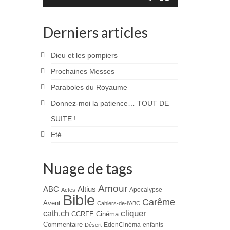
Derniers articles
Dieu et les pompiers
Prochaines Messes
Paraboles du Royaume
Donnez-moi la patience… TOUT DE
SUITE !
Eté
Nuage de tags
Amour
ABC
Altius
Apocalypse
Actes
Bible
Carême
Avent
Cahiers-de-l'ABC
cliquer
cath.ch
CCRFE
Cinéma
Commentaire
EdenCinéma
enfants
Désert