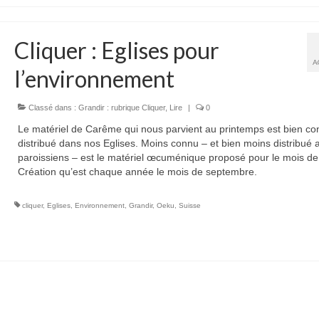
Cliquer : Eglises pour
A
l’environnement
Classé dans :
Grandir : rubrique Cliquer
,
Lire
|
0
Le matériel de Carême qui nous parvient au printemps est bien co
distribué dans nos Eglises. Moins connu – et bien moins distribué 
paroissiens – est le matériel œcuménique proposé pour le mois de
Création qu’est chaque année le mois de septembre.
cliquer
,
Eglises
,
Environnement
,
Grandir
,
Oeku
,
Suisse