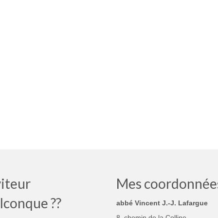
iteur
Mes coordonnée
lconque ??
abbé Vincent J.-J. Lafargue
8, chemin de la Colline