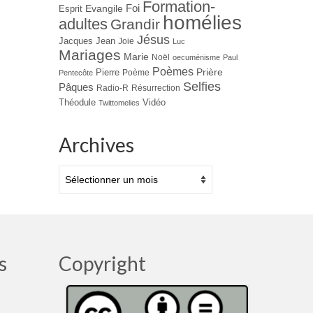
Formation-
Evangile
Foi
Esprit
homélies
adultes
Grandir
Jésus
Jacques
Jean
Joie
Luc
Mariages
Marie
Noël
oecuménisme
Paul
Poèmes
Prière
Pierre
Poème
Pentecôte
Selfies
Pâques
Radio-R
Résurrection
Théodule
Vidéo
Twittomelies
Archives
Archives
s
Copyright