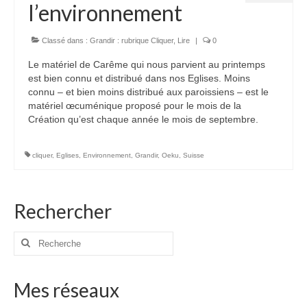
l’environnement
Voir
Films, Vidéos, Selfies
Classé dans :
Grandir : rubrique Cliquer
,
Lire
|
0
Le matériel de Carême qui nous parvient au printemps
Selfies de Mariages
est bien connu et distribué dans nos Eglises. Moins
connu – et bien moins distribué aux paroissiens – est le
Mon témoignage
matériel œcuménique proposé pour le mois de la
Création qu’est chaque année le mois de septembre.
EdenCinéma
SpiNéma
cliquer
,
Eglises
,
Environnement
,
Grandir
,
Oeku
,
Suisse
Vidéos Bibliques
Rechercher
Autres Vidéos
Apprendre
Rechercher
Conférences, Retraites
:
Enseignements ALTIUS
Mes réseaux
Enseignements CCRFE-ABC