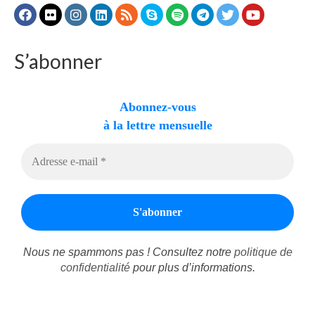
Autres Enseignements
S’abonner
Retraites
Anciens enseignements Théodule
Abonnez-vous
Prier
à la lettre mensuelle
Partagez une prière
Partagez votre prière
Célébrer
Lieux et Dates
Prochaines Messes
Nous ne spammons pas ! Consultez notre
politique de
confidentialité
pour plus d’informations.