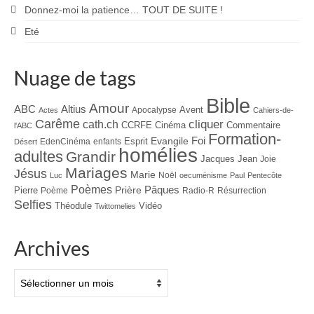
Donnez-moi la patience… TOUT DE SUITE !
Eté
Nuage de tags
Bible
Amour
ABC
Altius
Avent
Apocalypse
Actes
Cahiers-de-
Carême
cliquer
cath.ch
CCRFE
Cinéma
Commentaire
l'ABC
Formation-
Evangile
Foi
Esprit
EdenCinéma
enfants
Désert
homélies
adultes
Grandir
Jacques
Jean
Joie
Mariages
Jésus
Marie
Noël
Luc
oecuménisme
Paul
Pentecôte
Poèmes
Prière
Pâques
Pierre
Poème
Radio-R
Résurrection
Selfies
Théodule
Vidéo
Twittomelies
Archives
Archives