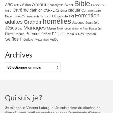
Bible
Amour
ABC
Altius
Avent
Apocalypse
Actes
Cahiers-de-
Carême
cliquer
cath.ch
CCRFE
Cinéma
Commentaire
l'ABC
Formation-
Evangile
Foi
Esprit
EdenCinéma
enfants
Désert
homélies
adultes
Grandir
Jacques
Jean
Joie
Mariages
Jésus
Marie
Noël
Luc
oecuménisme
Paul
Pentecôte
Poèmes
Prière
Pâques
Pierre
Poème
Radio-R
Résurrection
Selfies
Théodule
Vidéo
Twittomelies
Archives
Archives
Qui suis-je ?
Je m’appelle Vincent Lafargue. Je suis prêtre du diocèse de
Sion (Suisse), actif en paroisse et dans l’aumônerie d’hôpital.