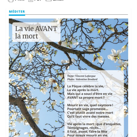
Voir
Films, Vidéos, Selfies
Selfies de Mariages
Mon témoignage
EdenCinéma
SpiNéma
Vidéos Bibliques
Autres Vidéos
Apprendre
Conférences, Retraites
Enseignements ALTIUS
Enseignements CCRFE-ABC