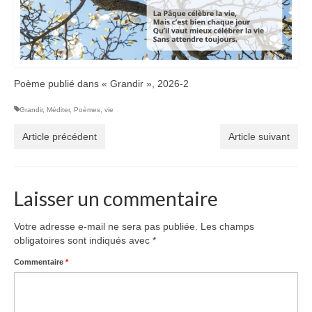
Autres Enseignements
Retraites
Anciens enseignements Théodule
Poème publié dans « Grandir », 2026-2
Prier
Grandir
,
Méditer
,
Poèmes
,
vie
Partagez une prière
Article précédent
Article suivant
Partagez votre prière
Célébrer
Laisser un commentaire
Lieux et Dates
Prochaines Messes
Votre adresse e-mail ne sera pas publiée.
Les champs
obligatoires sont indiqués avec
*
Commentaire
*