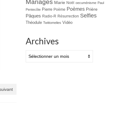
Mariages
Marie
Noël
oecuménisme
Paul
Poèmes
Prière
Pierre
Poème
Pentecôte
Selfies
Pâques
Radio-R
Résurrection
Théodule
Vidéo
Twittomelies
Archives
Archives
 suivant