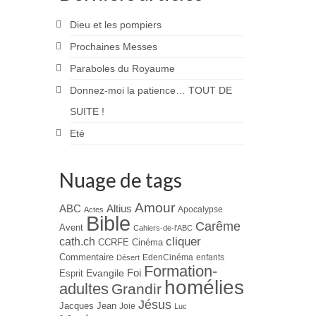
Dieu et les pompiers
Prochaines Messes
Paraboles du Royaume
Donnez-moi la patience… TOUT DE
SUITE !
Eté
Nuage de tags
Amour
ABC
Altius
Apocalypse
Actes
Bible
Carême
Avent
Cahiers-de-l'ABC
cliquer
cath.ch
CCRFE
Cinéma
Commentaire
EdenCinéma
enfants
Désert
Formation-
Evangile
Foi
Esprit
homélies
adultes
Grandir
Jésus
Jacques
Jean
Joie
Luc