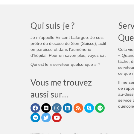
Qui suis-je ?
Serv
Que
Je m’appelle Vincent Lafargue. Je suis
prêtre du diocèse de Sion (Suisse), actif
en paroisse et dans l’aumônerie
Cela vie
d’hôpital. Pour en savoir plus, voyez ici :
« Quand
tâche, d
Qui est le « serviteur quelconque » ?
serviteu
ce que n
Vous me trouvez
Il me se
de rappe
aussi sur…
au-dess
service 
quelcon