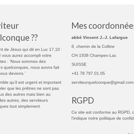
iteur
Mes coordonnée
lconque ??
abbé Vincent J.-J. Lafargue
8, chemin de la Colline
nt de Jésus qui dit en Luc 17,10 :
 vous aurez accompli votre
CH-1938 Champex-Lac
ites : ‘Nous sommes des
SUISSE
rs quelconques, nous avons fait
ous devions.’
+41 78 797.01.05
mble qu’il est urgent et important
serviteurquelconque@gmail.com
ler que les prêtres ne sont pas
us des autres mais bien au
RGPD
des autres, des serviteurs
ques tout simplement.
Ce site est conforme au RGPD,
l’indique notre
politique de confid