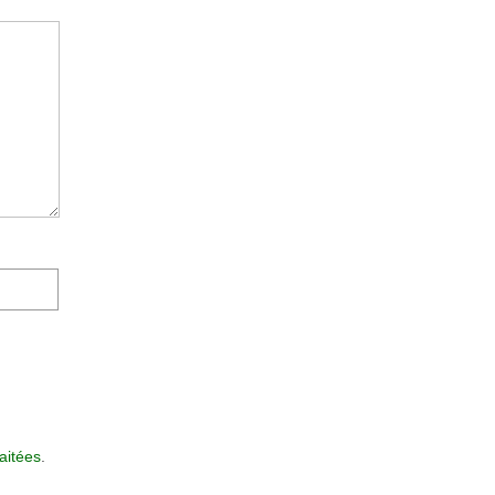
aitées
.