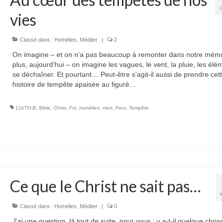
vies
Classé dans :
Homélies
,
Méditer
|
2
On imagine – et on n’a pas beaucoup à remonter dans notre mémo
plus, aujourd’hui – on imagine les vagues, le vent, la pluie, les élé
se déchaîner. Et pourtant… Peut-être s’agit-il aussi de prendre cet
histoire de tempête apaisée au figuré…
12eTO-B
,
Bible
,
Christ
,
Foi
,
homélies
,
mort
,
Peur
,
Tempête
Ce que le Christ ne sait pas…
Classé dans :
Homélies
,
Méditer
|
0
J’ai une question, là tout de suite, pour vous : y a-t-il quelque chos