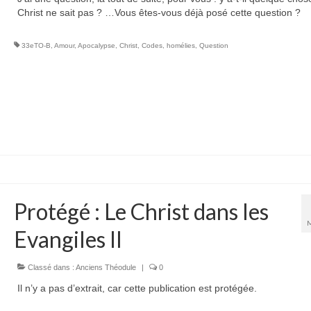
Christ ne sait pas ? …Vous êtes-vous déjà posé cette question ?
33eTO-B
,
Amour
,
Apocalypse
,
Christ
,
Codes
,
homélies
,
Question
Protégé : Le Christ dans les
Evangiles II
Classé dans :
Anciens Théodule
|
0
Il n’y a pas d’extrait, car cette publication est protégée.