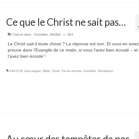
Ce que le Christ ne sait pas…
Classé dans :
Homélies
,
Méditer
|
0
Le Christ sait-il toute chose ? La réponse est non. Et vous en aviez
preuve dans l’Evangile de ce matin, si vous l’avez bien écouté – et
l’avez bien écouté !
33eTO-B
,
Apocalypse
,
Bible
,
Christ
,
Fin-du-monde
,
homélies
,
Révélation
Au cœur des tempêtes de nos