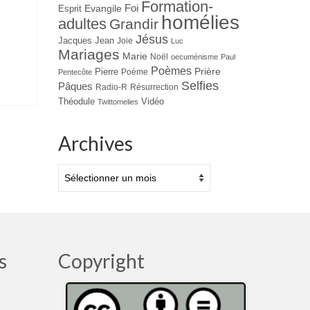
Formation-
Evangile
Foi
Esprit
homélies
adultes
Grandir
Jésus
Jacques
Jean
Joie
Luc
Mariages
Marie
Noël
oecuménisme
Paul
Poèmes
Prière
Pierre
Poème
Pentecôte
Selfies
Pâques
Radio-R
Résurrection
Théodule
Vidéo
Twittomelies
Archives
Archives
s
Copyright