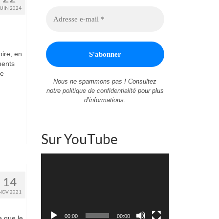
JUIN 2024
ire, en
ments
te
Nous ne spammons pas ! Consultez
notre
politique de confidentialité
pour plus
d’informations.
Sur YouTube
Lecteur
vidéo
14
NOV 2021
00:00
00:00
e que le