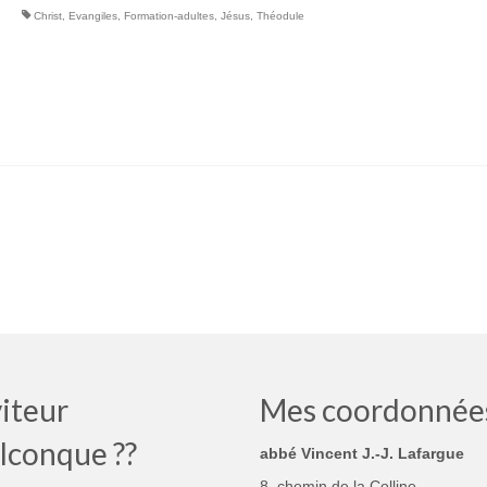
Christ
,
Evangiles
,
Formation-adultes
,
Jésus
,
Théodule
iteur
Mes coordonnée
lconque ??
abbé Vincent J.-J. Lafargue
8, chemin de la Colline