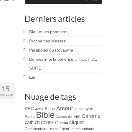
Derniers articles
Dieu et les pompiers
Prochaines Messes
Paraboles du Royaume
Donnez-moi la patience… TOUT DE
SUITE !
Eté
15
Nuage de tags
MAR 2020
Amour
ABC
Altius
Apocalypse
Actes
Bible
Carême
Avent
Cahiers-de-l'ABC
cliquer
cath.ch
CCRFE
Cinéma
Commentaire
EdenCinéma
enfants
Désert