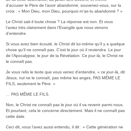
Autres Enseignements
d’accuser le Père de l’avoir abandonné, souvenez-vous, sur la
croix : « Mon Dieu, mon Dieu, pourquoi m’as-tu abandonné ? »
Retraites
Le Christ sait-il toute chose ? La réponse est non. Et vous
l’aviez très clairement dans l’Evangile que nous venons
Anciens enseignements Théodule
d’entendre.
Prier
Si vous avez bien écouté, le Christ dit lui-même qu’il y a quelque
Partagez une prière
chose qu’il ne connaît pas. C’est le jour où il reviendra. Le jour
de l’Apocalypse, le jour de la Révélation. Ce jour-là, le Christ ne
Partagez votre prière
le connaît pas.
Célébrer
Je vous relis le texte que vous venez d’entendre, « ce jour-là, dit
Lieux et Dates
Jésus, nul ne le connaît, pas même les anges, PAS MÊME LE
FILS, seulement le Père. »
Prochaines Messes
… PAS MÊME LE FILS.
Non, le Christ ne connaît pas le jour où il va revenir parmi nous.
Et pourtant, cela le concerne directement. Mais il ne connaît pas
cette date.
Ceci dit, vous l’avez aussi entendu, il dit : « Cette génération ne