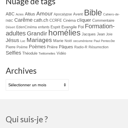
Nuage de tags
Bible
Amour
ABC
Altius
Avent
Apocalypse
Actes
Cahiers-de-
Carême
cliquer
cath.ch
CCRFE
Cinéma
Commentaire
l'ABC
Formation-
Evangile
Foi
Esprit
EdenCinéma
enfants
Désert
homélies
adultes
Grandir
Jacques
Jean
Joie
Mariages
Jésus
Marie
Noël
Luc
oecuménisme
Paul
Pentecôte
Poèmes
Prière
Pâques
Pierre
Poème
Radio-R
Résurrection
Selfies
Théodule
Vidéo
Twittomelies
Archives
Archives
Qui suis-je ?