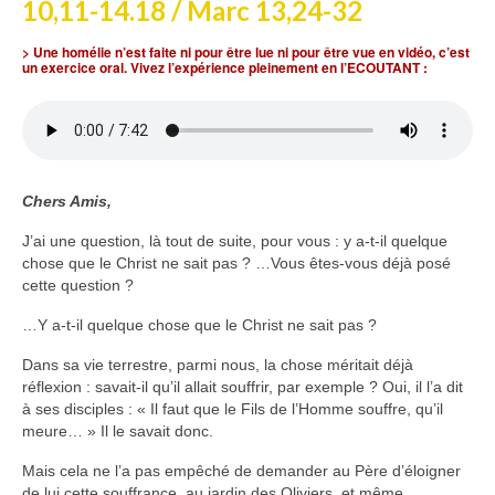
10,11-14.18 / Marc 13,24-32
Voir
Films, Vidéos, Selfies
> Une homélie n’est faite ni pour être lue ni pour être vue en vidéo, c’est
un exercice oral. Vivez l’expérience pleinement en l’ECOUTANT :
Selfies de Mariages
Mon témoignage
EdenCinéma
Chers Amis,
SpiNéma
J’ai une question, là tout de suite, pour vous : y a-t-il quelque
chose que le Christ ne sait pas ? …Vous êtes-vous déjà posé
Vidéos Bibliques
cette question ?
Autres Vidéos
…Y a-t-il quelque chose que le Christ ne sait pas ?
Apprendre
Dans sa vie terrestre, parmi nous, la chose méritait déjà
Conférences, Retraites
réflexion : savait-il qu’il allait souffrir, par exemple ? Oui, il l’a dit
à ses disciples : « Il faut que le Fils de l’Homme souffre, qu’il
Enseignements ALTIUS
meure… » Il le savait donc.
Enseignements CCRFE-ABC
Mais cela ne l’a pas empêché de demander au Père d’éloigner
de lui cette souffrance, au jardin des Oliviers, et même