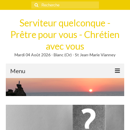
Rechercher
:
Serviteur quelconque -
Prêtre pour vous - Chrétien
avec vous
Mardi 04 Août 2026 - Blanc (Or) - St Jean-Marie Vianney
Menu
Méditer
Homélies, Poèmes
Poèmes
Homélies
Homélies de Mariages