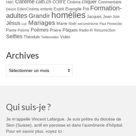
Carême
cliquer
cath.ch
CCRFE
Cinéma
Commentaire
l'ABC
Formation-
Evangile
Foi
Esprit
EdenCinéma
enfants
Désert
homélies
adultes
Grandir
Jacques
Jean
Joie
Mariages
Jésus
Marie
Noël
Luc
oecuménisme
Paul
Pentecôte
Poèmes
Prière
Pâques
Pierre
Poème
Radio-R
Résurrection
Selfies
Théodule
Vidéo
Twittomelies
Archives
Archives
Qui suis-je ?
Je m’appelle Vincent Lafargue. Je suis prêtre du diocèse de
Sion (Suisse), actif en paroisse et dans l’aumônerie d’hôpital.
Pour en savoir plus, voyez ici :