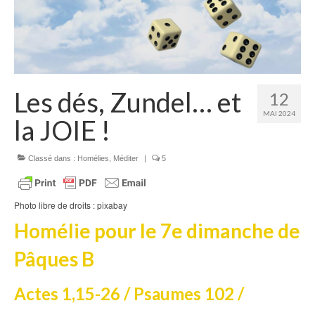
Homélies de Pèlerinages
Mon témoignage
Podcast
Les dés, Zundel… et
12
Lire
MAI 2024
la JOIE !
Articles, Chroniques
Livres
Classé dans :
Homélies
,
Méditer
|
5
Grandir : rubrique Cliquer
Photo libre de droits : pixabay
Cath.ch
Homélie
pour le
7e dimanche de
Echo Magazine – Trait Libre
Pâques B
Echo Magazine – Evangile
Actes 1,15-26 / Psaumes 102 /
Echo Magazine – Une Question