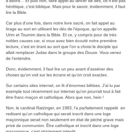
d’abord… Et puis non, faire appel au lancer de dés, ce n’est pas
Autres Enseignements
hérétique, c’est biblique. Mais pour le savoir, évidemment, il faut
lire la Bible.
Retraites
Car plus d’une fois, dans notre livre sacré, on fait appel au
tirage au sort en utilisant les dés de l’époque, qu’on appelle
Anciens enseignements Théodule
Urim et Toumim dans la Bible. Et ce, y compris pour de très
nobles causes car, si vous avez bien écouté notre première
Prier
lecture, c’est en tirant au sort que l’on a choisi le disciple qui
Partagez une prière
allait remplacer Judas dans le groupe des Douze. Vous venez
de l’entendre.
Partagez votre prière
Donc, évidemment, il faut lire un peu avant d’asséner des
Célébrer
choses qu’on voit sur les écrans et qu’on croit exactes.
Lieux et Dates
Sur certains sites internet, on lit d’énormes bêtises. J’ai lu par
Prochaines Messes
exemple tout récemment sur internet qu’on pourrait tout à fait
être franc-maçon et catholique. Alors que non, hein !
Non, le cardinal Ratzinger, en 1983, l’a parfaitement rappelé en
redisant qu’un catholique qui serait inscrit dans une loge
maçonnique serait non seulement en état de péché grave mais
privé de communion. Être catholique et inscrit dans une loge
maçonnique, c’est strictement interdit.