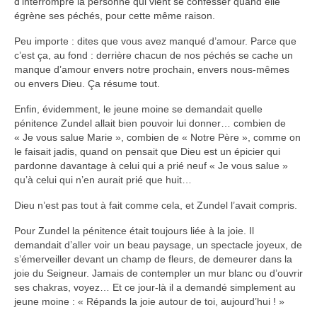
d’interrompre la personne qui vient se confesser quand elle
égrène ses péchés, pour cette même raison.
Peu importe : dites que vous avez manqué d’amour. Parce que
c’est ça, au fond : derrière chacun de nos péchés se cache un
manque d’amour envers notre prochain, envers nous-mêmes
ou envers Dieu. Ça résume tout.
Enfin, évidemment, le jeune moine se demandait quelle
pénitence Zundel allait bien pouvoir lui donner… combien de
« Je vous salue Marie », combien de « Notre Père », comme on
le faisait jadis, quand on pensait que Dieu est un épicier qui
pardonne davantage à celui qui a prié neuf « Je vous salue »
qu’à celui qui n’en aurait prié que huit…
Dieu n’est pas tout à fait comme cela, et Zundel l’avait compris.
Pour Zundel la pénitence était toujours liée à la joie. Il
demandait d’aller voir un beau paysage, un spectacle joyeux, de
s’émerveiller devant un champ de fleurs, de demeurer dans la
joie du Seigneur. Jamais de contempler un mur blanc ou d’ouvrir
ses chakras, voyez… Et ce jour-là il a demandé simplement au
jeune moine : « Répands la joie autour de toi, aujourd’hui ! »