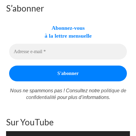
Autres Enseignements
S’abonner
Retraites
Abonnez-vous
Anciens enseignements Théodule
à la lettre mensuelle
Prier
Partagez une prière
Partagez votre prière
Célébrer
Lieux et Dates
Nous ne spammons pas ! Consultez notre
politique de
Prochaines Messes
confidentialité
pour plus d’informations.
Sur YouTube
Lecteur