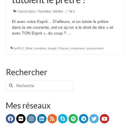
Voir
Films, Vidéos, Selfies
Classé dans :
Homélies
,
Méditer
|
0
Et avec votre Esprit… D’ailleurs, si on tutoie le prêtre
Selfies de Mariages
dans la vie courante, est-ce qu’on a le droit de dire « et
avec TON Esprit », du coup ? …
Mon témoignage
EdenCinéma
6ePÂ-C
,
Bible
,
homélies
,
liturgie
,
Pâques
,
tutoiement
,
vouvoiement
SpiNéma
Rechercher
Vidéos Bibliques
Autres Vidéos
Rechercher
:
Apprendre
Conférences, Retraites
Mes réseaux
Enseignements ALTIUS
Enseignements CCRFE-ABC