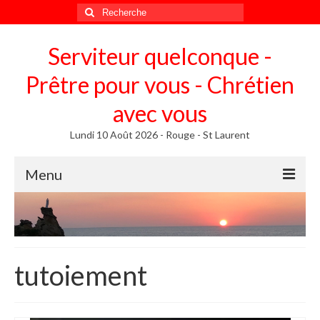
Rechercher
:
Serviteur quelconque -
Prêtre pour vous - Chrétien
avec vous
Lundi 10 Août 2026 - Rouge - St Laurent
Menu
Méditer
Homélies, Poèmes
Poèmes
tutoiement
Homélies
Homélies de Mariages