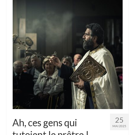
Homélies de Pèlerinages
Mon témoignage
Podcast
Lire
Articles, Chroniques
Livres
Grandir : rubrique Cliquer
Cath.ch
Echo Magazine – Trait Libre
Echo Magazine – Evangile
25
Ah, ces gens qui
MAI 2025
Echo Magazine – Une Question
tutoient le prêtre !