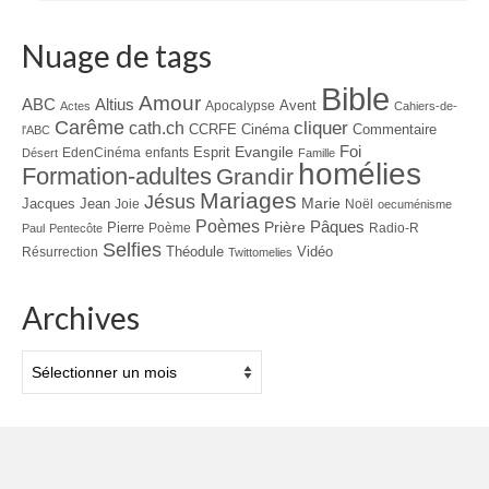
Nuage de tags
Bible
Amour
ABC
Altius
Avent
Apocalypse
Actes
Cahiers-de-
Carême
cliquer
cath.ch
CCRFE
Cinéma
Commentaire
l'ABC
Foi
Evangile
Esprit
EdenCinéma
enfants
Désert
Famille
homélies
Formation-adultes
Grandir
Mariages
Jésus
Jacques
Jean
Marie
Joie
Noël
oecuménisme
Poèmes
Prière
Pâques
Pierre
Poème
Radio-R
Paul
Pentecôte
Selfies
Théodule
Vidéo
Résurrection
Twittomelies
Archives
Archives