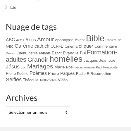
Eté
Nuage de tags
Bible
Amour
ABC
Altius
Avent
Apocalypse
Actes
Cahiers-de-
Carême
cliquer
cath.ch
CCRFE
Cinéma
Commentaire
l'ABC
Formation-
Evangile
Foi
Esprit
EdenCinéma
enfants
Désert
homélies
adultes
Grandir
Jacques
Jean
Joie
Mariages
Jésus
Marie
Noël
Luc
oecuménisme
Paul
Pentecôte
Poèmes
Prière
Pâques
Pierre
Poème
Radio-R
Résurrection
Selfies
Théodule
Vidéo
Twittomelies
Archives
Archives