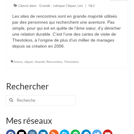
Classé dans :
Grandir : rubrique Cliquer
,
Lire
|
0
Voir
Les sites de rencontres sont en grande majorité utilisés
Films, Vidéos, Selfies
par des personnes qui recherchent une aventure. Pas
simple, pour qui est en quête de l’âme sœur, d’y dénicher
Selfies de Mariages
une relation durable. C’est l’une des cartes de visite de
Theotokos, à l’origine de plus d’un millier de mariages
Mon témoignage
depuis sa création en 2006.
EdenCinéma
Amour
,
cliquer
,
Grandir
,
Rencontres
,
Theotokos
SpiNéma
Vidéos Bibliques
Rechercher
Autres Vidéos
Rechercher
Apprendre
:
Conférences, Retraites
Mes réseaux
Enseignements ALTIUS
Enseignements CCRFE-ABC