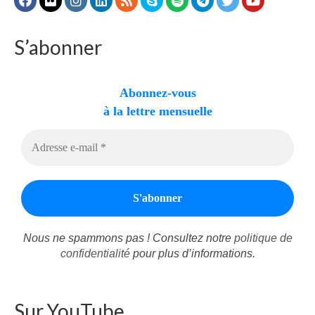
Autres Enseignements
S’abonner
Retraites
Anciens enseignements Théodule
Abonnez-vous
à la lettre mensuelle
Prier
Partagez une prière
Partagez votre prière
Célébrer
Lieux et Dates
Prochaines Messes
Nous ne spammons pas ! Consultez notre
politique de
confidentialité
pour plus d’informations.
Sur YouTube