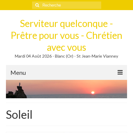
Rechercher
:
Serviteur quelconque -
Prêtre pour vous - Chrétien
avec vous
Mardi 04 Août 2026 - Blanc (Or) - St Jean-Marie Vianney
Menu
Méditer
Homélies, Poèmes
Poèmes
Soleil
Homélies
Homélies de Mariages