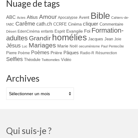
Nuage de tags
Bible
Amour
ABC
Altius
Avent
Apocalypse
Actes
Cahiers-de-
Carême
cliquer
cath.ch
CCRFE
Cinéma
Commentaire
l'ABC
Formation-
Evangile
Foi
Esprit
EdenCinéma
enfants
Désert
homélies
adultes
Grandir
Jacques
Jean
Joie
Mariages
Jésus
Marie
Noël
Luc
oecuménisme
Paul
Pentecôte
Poèmes
Prière
Pâques
Pierre
Poème
Radio-R
Résurrection
Selfies
Théodule
Vidéo
Twittomelies
Archives
Archives
Qui suis-je ?