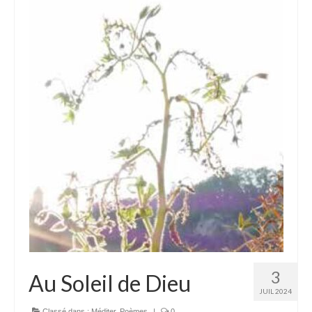
Homélies de Pèlerinages
Mon témoignage
Podcast
Lire
Articles, Chroniques
Livres
Grandir : rubrique Cliquer
Cath.ch
Echo Magazine – Trait Libre
Echo Magazine – Evangile
3
Au Soleil de Dieu
JUIL 2024
Echo Magazine – Une Question
Classé dans :
Méditer
,
Poèmes
|
0