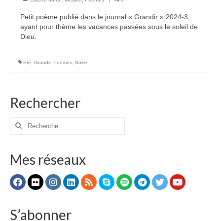
Voir
Petit poème publié dans le journal « Grandir » 2024-3,
Films, Vidéos, Selfies
ayant pour thème les vacances passées sous le soleil de
Dieu.
Selfies de Mariages
Mon témoignage
Eté
,
Grandir
,
Poèmes
,
Soleil
EdenCinéma
Rechercher
SpiNéma
Vidéos Bibliques
Rechercher
:
Autres Vidéos
Mes réseaux
Apprendre
Conférences, Retraites
Enseignements ALTIUS
Enseignements CCRFE-ABC
S’abonner