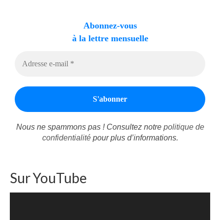
Autres Enseignements
Abonnez-vous
Retraites
à la lettre mensuelle
Anciens enseignements Théodule
Prier
Partagez une prière
Partagez votre prière
Célébrer
Nous ne spammons pas ! Consultez notre
politique de
Lieux et Dates
confidentialité
pour plus d’informations.
Prochaines Messes
Sur YouTube
Lecteur
vidéo