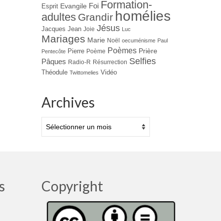
Formation-
Evangile
Foi
Esprit
homélies
adultes
Grandir
Jésus
Jacques
Jean
Joie
Luc
Mariages
Marie
Noël
oecuménisme
Paul
Poèmes
Prière
Pierre
Poème
Pentecôte
Selfies
Pâques
Radio-R
Résurrection
Théodule
Vidéo
Twittomelies
Archives
Archives
s
Copyright