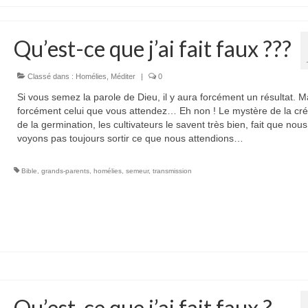
Qu’est-ce que j’ai fait faux ???
Classé dans :
Homélies
,
Méditer
|
0
Si vous semez la parole de Dieu, il y aura forcément un résultat. M
forcément celui que vous attendez… Eh non ! Le mystère de la cré
de la germination, les cultivateurs le savent très bien, fait que nou
voyons pas toujours sortir ce que nous attendions…
Bible
,
grands-parents
,
homélies
,
semeur
,
transmission
Qu’est-ce que j’ai fait faux ?