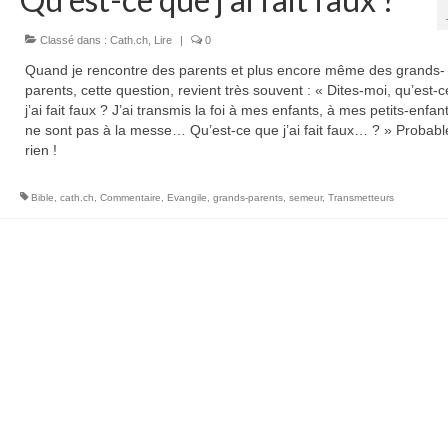
Classé dans :
Cath.ch
,
Lire
|
0
Quand je rencontre des parents et plus encore même des grands-
parents, cette question, revient très souvent : « Dites-moi, qu’est-
j’ai fait faux ? J’ai transmis la foi à mes enfants, à mes petits-enfants
ne sont pas à la messe… Qu’est-ce que j’ai fait faux… ? » Probab
rien !
Bible
,
cath.ch
,
Commentaire
,
Evangile
,
grands-parents
,
semeur
,
Transmetteurs