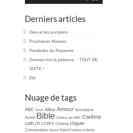
Derniers articles
Dieu et les pompiers
Prochaines Messes
Paraboles du Royaume
Donnez-moi la patience… TOUT DE
SUITE !
Eté
Nuage de tags
Amour
ABC
Altius
Apocalypse
Actes
Bible
Carême
Avent
Cahiers-de-l'ABC
cliquer
cath.ch
CCRFE
Cinéma
Commentaire
EdenCinéma
enfants
Désert