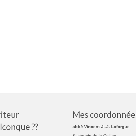
iteur
Mes coordonnée
lconque ??
abbé Vincent J.-J. Lafargue
8, chemin de la Colline