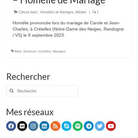
Voir
Films, Vidéos, Selfies
Classé dans :
Homélies de Mariages
,
Méditer
|
1
Homélie prononcée lors du mariage de Carole et Jean-
Selfies de Mariages
Charles, à Crételles (Notre-Dame des Neiges, Randogne
/ VS) le 9 septembre 2023.
Mon témoignage
EdenCinéma
Bible
,
Demeure
,
homélies
,
Mariages
SpiNéma
Rechercher
Vidéos Bibliques
Autres Vidéos
Rechercher
:
Apprendre
Conférences, Retraites
Mes réseaux
Enseignements ALTIUS
Enseignements CCRFE-ABC