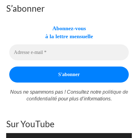
Autres Enseignements
S’abonner
Retraites
Abonnez-vous
Anciens enseignements Théodule
à la lettre mensuelle
Prier
Partagez une prière
Partagez votre prière
Célébrer
Lieux et Dates
Nous ne spammons pas ! Consultez notre
politique de
Prochaines Messes
confidentialité
pour plus d’informations.
Sur YouTube
Lecteur