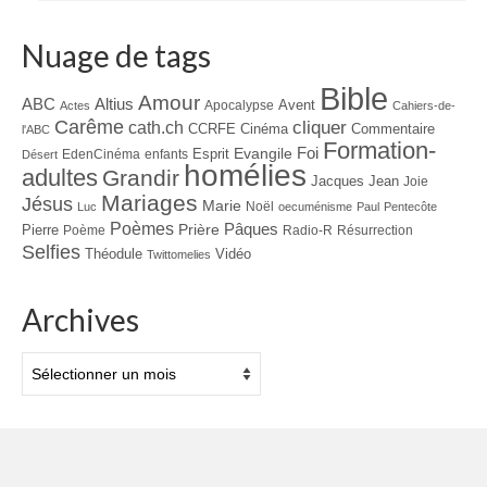
Nuage de tags
Bible
Amour
ABC
Altius
Avent
Apocalypse
Actes
Cahiers-de-
Carême
cliquer
cath.ch
CCRFE
Cinéma
Commentaire
l'ABC
Formation-
Evangile
Foi
Esprit
EdenCinéma
enfants
Désert
homélies
adultes
Grandir
Jacques
Jean
Joie
Mariages
Jésus
Marie
Noël
Luc
oecuménisme
Paul
Pentecôte
Poèmes
Prière
Pâques
Pierre
Poème
Radio-R
Résurrection
Selfies
Théodule
Vidéo
Twittomelies
Archives
Archives