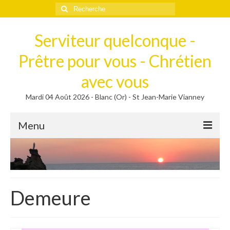
Rechercher
:
Serviteur quelconque -
Prêtre pour vous - Chrétien
avec vous
Mardi 04 Août 2026 - Blanc (Or) - St Jean-Marie Vianney
Menu
Méditer
Homélies, Poèmes
Poèmes
Demeure
Homélies
Homélies de Mariages