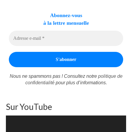
Autres Enseignements
Abonnez-vous
à la lettre mensuelle
Retraites
Anciens enseignements Théodule
Prier
Partagez une prière
Partagez votre prière
Nous ne spammons pas ! Consultez notre
politique de
Célébrer
confidentialité
pour plus d’informations.
Lieux et Dates
Prochaines Messes
Sur YouTube
Lecteur
vidéo