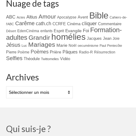
Nuage de tags
Bible
Amour
ABC
Altius
Avent
Apocalypse
Actes
Cahiers-de-
Carême
cliquer
cath.ch
CCRFE
Cinéma
Commentaire
l'ABC
Formation-
Evangile
Foi
Esprit
EdenCinéma
enfants
Désert
homélies
adultes
Grandir
Jacques
Jean
Joie
Mariages
Jésus
Marie
Noël
Luc
oecuménisme
Paul
Pentecôte
Poèmes
Prière
Pâques
Pierre
Poème
Radio-R
Résurrection
Selfies
Théodule
Vidéo
Twittomelies
Archives
Archives
Qui suis-je ?