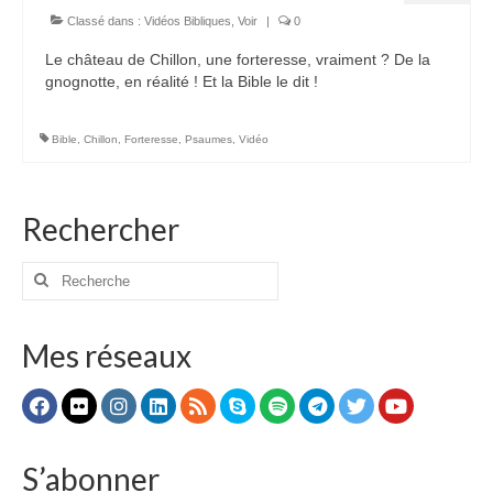
Classé dans :
Vidéos Bibliques
,
Voir
|
0
Voir
Le château de Chillon, une forteresse, vraiment ? De la
Films, Vidéos, Selfies
gnognotte, en réalité ! Et la Bible le dit !
Selfies de Mariages
Bible
,
Chillon
,
Forteresse
,
Psaumes
,
Vidéo
Mon témoignage
EdenCinéma
Rechercher
SpiNéma
Rechercher
Vidéos Bibliques
:
Autres Vidéos
Mes réseaux
Apprendre
Conférences, Retraites
Enseignements ALTIUS
S’abonner
Enseignements CCRFE-ABC