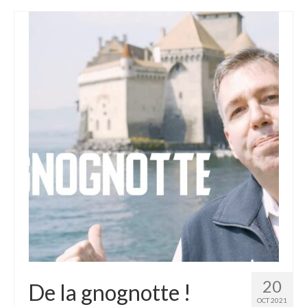
Homélies de Mariages
Homélies de Pèlerinages
Mon témoignage
Podcast
Lire
Articles, Chroniques
Livres
Grandir : rubrique Cliquer
Cath.ch
Echo Magazine – Trait Libre
Echo Magazine – Evangile
20
De la gnognotte !
OCT 2021
Echo Magazine – Une Question