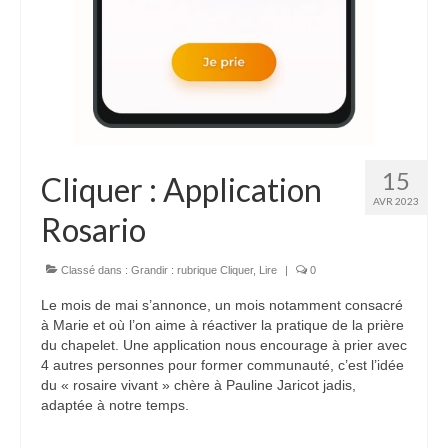
Voir
Films, Vidéos, Selfies
Selfies de Mariages
Mon témoignage
EdenCinéma
15
Cliquer : Application
SpiNéma
AVR 2023
Rosario
Vidéos Bibliques
Classé dans :
Grandir : rubrique Cliquer
,
Lire
|
0
Autres Vidéos
Le mois de mai s’annonce, un mois notamment consacré
Apprendre
à Marie et où l’on aime à réactiver la pratique de la prière
du chapelet. Une application nous encourage à prier avec
Conférences, Retraites
4 autres personnes pour former communauté, c’est l’idée
Enseignements ALTIUS
du « rosaire vivant » chère à Pauline Jaricot jadis,
adaptée à notre temps.
Enseignements CCRFE-ABC