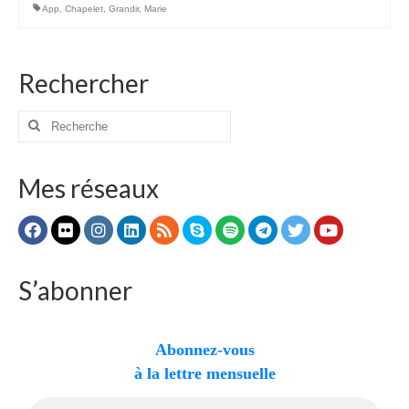
App
,
Chapelet
,
Grandir
,
Marie
Autres Enseignements
Retraites
Rechercher
Anciens enseignements Théodule
Rechercher
Prier
:
Partagez une prière
Mes réseaux
Partagez votre prière
Célébrer
Lieux et Dates
Prochaines Messes
S’abonner
Abonnez-vous
à la lettre mensuelle