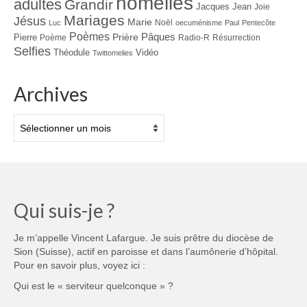
homélies
adultes
Grandir
Jacques
Jean
Joie
Mariages
Jésus
Marie
Noël
Luc
oecuménisme
Paul
Pentecôte
Poèmes
Prière
Pâques
Pierre
Poème
Radio-R
Résurrection
Selfies
Théodule
Vidéo
Twittomelies
Archives
Archives
Qui suis-je ?
Je m’appelle Vincent Lafargue. Je suis prêtre du diocèse de
Sion (Suisse), actif en paroisse et dans l’aumônerie d’hôpital.
Pour en savoir plus, voyez ici :
Qui est le « serviteur quelconque » ?