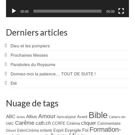
00:00
00:00
Derniers articles
Dieu et les pompiers
Prochaines Messes
Paraboles du Royaume
Donnez-moi la patience… TOUT DE SUITE !
Eté
Nuage de tags
Bible
Amour
ABC
Altius
Avent
Apocalypse
Actes
Cahiers-de-
Carême
cliquer
cath.ch
CCRFE
Cinéma
Commentaire
l'ABC
Formation-
Evangile
Foi
Esprit
EdenCinéma
enfants
Désert