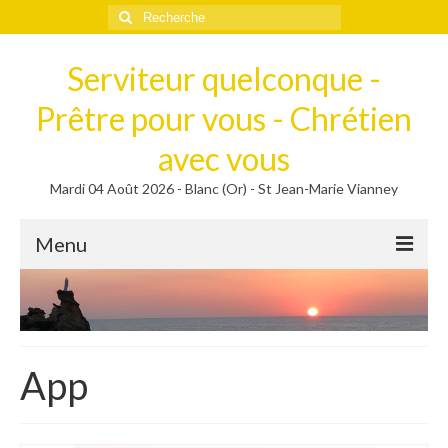
Rechercher
:
Serviteur quelconque -
Prêtre pour vous - Chrétien
avec vous
Mardi 04 Août 2026 - Blanc (Or) - St Jean-Marie Vianney
Menu
Méditer
Homélies, Poèmes
Poèmes
App
Homélies
Homélies de Mariages