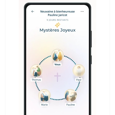
Homélies de Pèlerinages
Mon témoignage
Podcast
Lire
Articles, Chroniques
Livres
Grandir : rubrique Cliquer
Cath.ch
Echo Magazine – Trait Libre
Echo Magazine – Evangile
Echo Magazine – Une Question