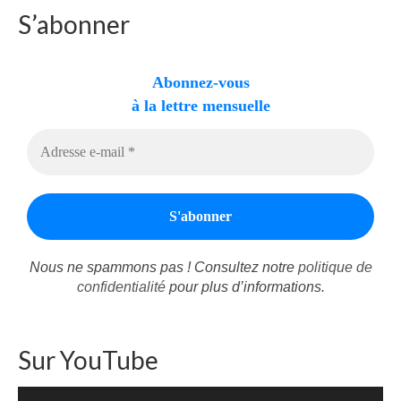
S’abonner
Autres Enseignements
Retraites
Abonnez-vous
à la lettre mensuelle
Anciens enseignements Théodule
Prier
Partagez une prière
Partagez votre prière
Célébrer
Lieux et Dates
Nous ne spammons pas ! Consultez notre
politique de
confidentialité
pour plus d’informations.
Prochaines Messes
Sur YouTube
Lecteur