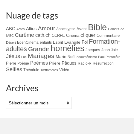
Nuage de tags
Bible
Amour
ABC
Altius
Avent
Apocalypse
Actes
Cahiers-de-
Carême
cliquer
cath.ch
CCRFE
Cinéma
Commentaire
l'ABC
Formation-
Evangile
Foi
Esprit
EdenCinéma
enfants
Désert
homélies
adultes
Grandir
Jacques
Jean
Joie
Mariages
Jésus
Marie
Noël
Luc
oecuménisme
Paul
Pentecôte
Poèmes
Prière
Pâques
Pierre
Poème
Radio-R
Résurrection
Selfies
Théodule
Vidéo
Twittomelies
Archives
Archives