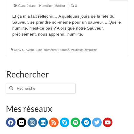
Classé dans :
Homélies
,
Méditer
|
0
Voir
Et ça m’a fait réfléchir… A quelques jours de la fête du
Films, Vidéos, Selfies
Sauveur, se prendre soi-même pour un sauveur… Quelle
humilité, n’est-ce pas ? Alors que notre Sauveur,
Selfies de Mariages
précisément, nous apprend l’humilité.
Mon témoignage
4eAV-C
,
Avent
,
Bible
,
homélies
,
Humilité
,
Politique
,
simplicité
EdenCinéma
SpiNéma
Rechercher
Vidéos Bibliques
Rechercher
Autres Vidéos
:
Apprendre
Mes réseaux
Conférences, Retraites
Enseignements ALTIUS
Enseignements CCRFE-ABC