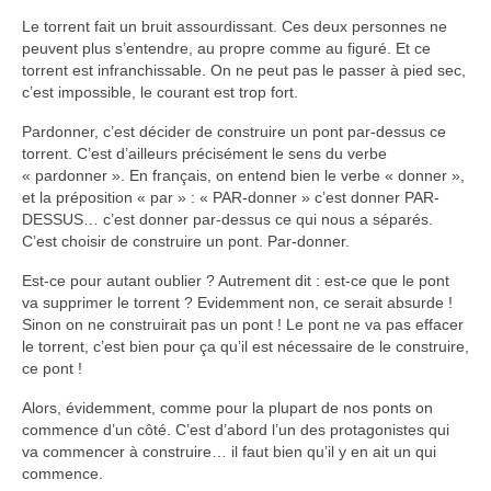
Autres Enseignements
Le torrent fait un bruit assourdissant. Ces deux personnes ne
peuvent plus s’entendre, au propre comme au figuré. Et ce
Retraites
torrent est infranchissable. On ne peut pas le passer à pied sec,
c’est impossible, le courant est trop fort.
Anciens enseignements Théodule
Pardonner, c’est décider de construire un pont par-dessus ce
Prier
torrent. C’est d’ailleurs précisément le sens du verbe
« pardonner ». En français, on entend bien le verbe « donner »,
Partagez une prière
et la préposition « par » : « PAR-donner » c’est donner PAR-
DESSUS… c’est donner par-dessus ce qui nous a séparés.
Partagez votre prière
C’est choisir de construire un pont. Par-donner.
Célébrer
Est-ce pour autant oublier ? Autrement dit : est-ce que le pont
Lieux et Dates
va supprimer le torrent ? Evidemment non, ce serait absurde !
Sinon on ne construirait pas un pont ! Le pont ne va pas effacer
Prochaines Messes
le torrent, c’est bien pour ça qu’il est nécessaire de le construire,
ce pont !
Alors, évidemment, comme pour la plupart de nos ponts on
commence d’un côté. C’est d’abord l’un des protagonistes qui
va commencer à construire… il faut bien qu’il y en ait un qui
commence.