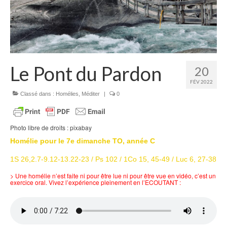
Homélies de Pèlerinages
Mon témoignage
Podcast
Le Pont du Pardon
20
Lire
FÉV 2022
Articles, Chroniques
Classé dans :
Homélies
,
Méditer
|
0
Livres
Photo libre de droits : pixabay
Grandir : rubrique Cliquer
Homélie
pour le
7e dimanche TO, année C
Cath.ch
1S 26,2.7-9.12-13.22-23 / Ps 102 / 1Co 15, 45-49 / Luc 6, 27-38
Echo Magazine – Trait Libre
> Une homélie n’est faite ni pour être lue ni pour être vue en vidéo, c’est un
exercice oral. Vivez l’expérience pleinement en l’ECOUTANT :
Echo Magazine – Evangile
Echo Magazine – Une Question