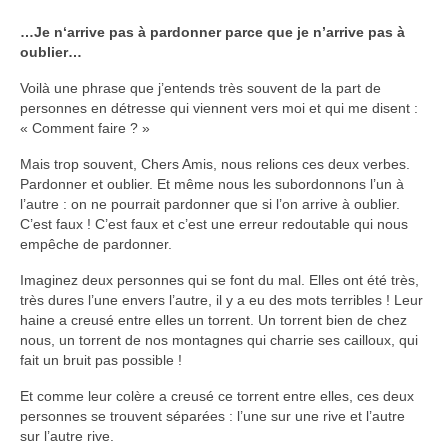
Voir
…Je n‘arrive pas à pardonner parce que je n’arrive pas à
Films, Vidéos, Selfies
oublier…
Selfies de Mariages
Voilà une phrase que j’entends très souvent de la part de
personnes en détresse qui viennent vers moi et qui me disent :
Mon témoignage
« Comment faire ? »
EdenCinéma
Mais trop souvent, Chers Amis, nous relions ces deux verbes.
Pardonner et oublier. Et même nous les subordonnons l’un à
SpiNéma
l’autre : on ne pourrait pardonner que si l’on arrive à oublier.
C’est faux ! C’est faux et c’est une erreur redoutable qui nous
Vidéos Bibliques
empêche de pardonner.
Imaginez deux personnes qui se font du mal. Elles ont été très,
Autres Vidéos
très dures l’une envers l’autre, il y a eu des mots terribles ! Leur
haine a creusé entre elles un torrent. Un torrent bien de chez
Apprendre
nous, un torrent de nos montagnes qui charrie ses cailloux, qui
Conférences, Retraites
fait un bruit pas possible !
Enseignements ALTIUS
Et comme leur colère a creusé ce torrent entre elles, ces deux
personnes se trouvent séparées : l’une sur une rive et l’autre
Enseignements CCRFE-ABC
sur l’autre rive.