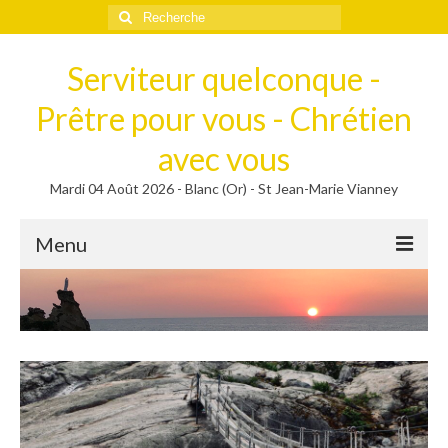
Rechercher
:
Serviteur quelconque -
Prêtre pour vous - Chrétien
avec vous
Mardi 04 Août 2026 - Blanc (Or) - St Jean-Marie Vianney
Menu
Méditer
Homélies, Poèmes
Poèmes
Homélies
Homélies de Mariages