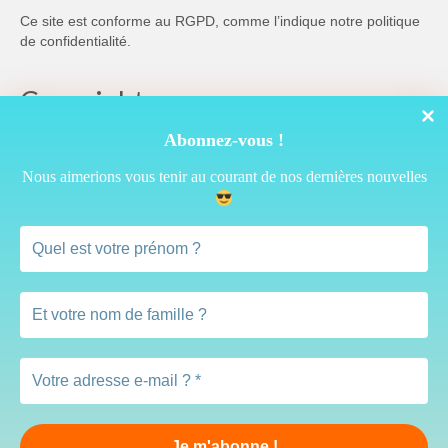
Ce site est conforme au RGPD, comme l’indique notre
politique
de confidentialité
.
Copyright
Abonnez-vous !
Nous aimerions vous tenir au courant de nos dernières nouvelles
Cette œuvre est mise à disposition selon les termes de la
Licence Creative Commons Attribution 4.0 International
Vous pouvez donc reprendre librement ce qui est publié ici à
condition de ne rien modifier et de citer l’auteur ainsi :
(c) serviteurquelconque.ch
Accueil
Méditer
Lire
Voir
Ecouter
Apprendre
Célébrer
À propos…