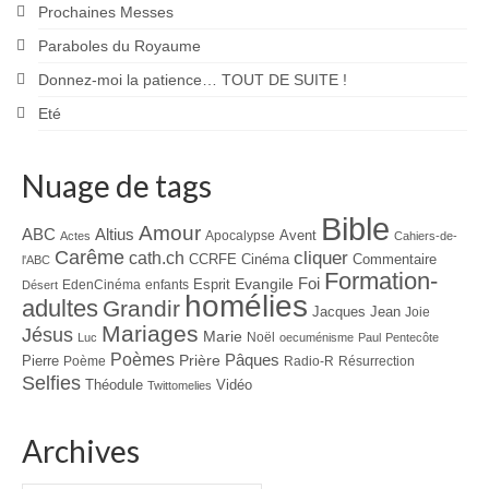
Prochaines Messes
Paraboles du Royaume
Donnez-moi la patience… TOUT DE SUITE !
Eté
Nuage de tags
Bible
Amour
ABC
Altius
Avent
Apocalypse
Actes
Cahiers-de-
Carême
cliquer
cath.ch
CCRFE
Cinéma
Commentaire
l'ABC
Formation-
Evangile
Foi
Esprit
EdenCinéma
enfants
Désert
homélies
adultes
Grandir
Jacques
Jean
Joie
Mariages
Jésus
Marie
Noël
Luc
oecuménisme
Paul
Pentecôte
Poèmes
Prière
Pâques
Pierre
Poème
Radio-R
Résurrection
Selfies
Théodule
Vidéo
Twittomelies
Archives