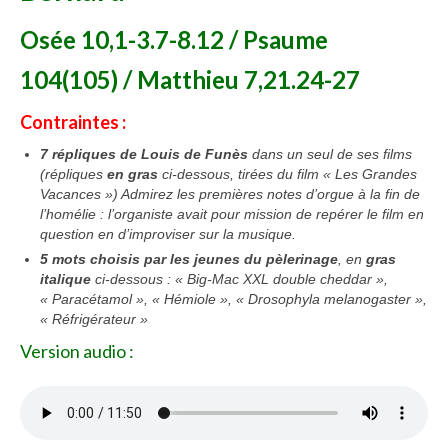
Osée 10,1-3.7-8.12 / Psaume
Voir
Films, Vidéos, Selfies
104(105) / Matthieu 7,21.24-27
Selfies de Mariages
Contraintes :
Mon témoignage
7 répliques de Louis de Funès
dans un seul de ses films
(répliques
en gras
ci-dessous, tirées du film « Les Grandes
EdenCinéma
Vacances ») Admirez les premières notes d’orgue à la fin de
l’homélie : l’organiste avait pour mission de repérer le film en
SpiNéma
question en d’improviser sur la musique.
5 mots choisis par les jeunes du pèlerinage
, en
gras
Vidéos Bibliques
italique
ci-dessous : « Big-Mac XXL double cheddar »,
« Paracétamol », « Hémiole », « Drosophyla melanogaster »,
Autres Vidéos
« Réfrigérateur »
Apprendre
Version audio :
Conférences, Retraites
Enseignements ALTIUS
Enseignements CCRFE-ABC