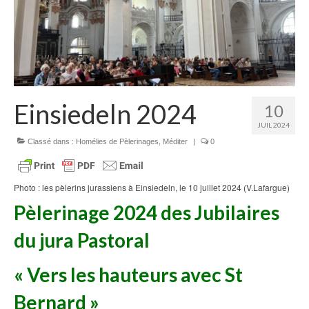
Homélies de Mariages
Homélies de Pèlerinages
Mon témoignage
Podcast
Einsiedeln 2024
10
Lire
JUIL 2024
Articles, Chroniques
Classé dans :
Homélies de Pèlerinages
,
Méditer
|
0
Livres
Photo : les pèlerins jurassiens à Einsiedeln, le 10 juillet 2024 (V.Lafargue)
Grandir : rubrique Cliquer
Pèlerinage 2024 des Jubilaires
Cath.ch
du jura Pastoral
Echo Magazine – Trait Libre
« Vers les hauteurs
avec St
Echo Magazine – Evangile
Bernard »
Echo Magazine – Une Question