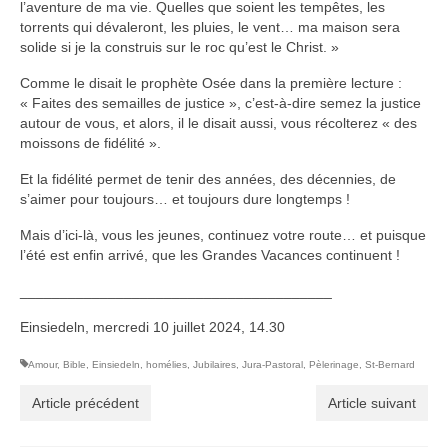
l’aventure de ma vie. Quelles que soient les tempêtes, les
torrents qui dévaleront, les pluies, le vent… ma maison sera
solide si je la construis sur le roc qu’est le Christ. »
Comme le disait le prophète Osée dans la première lecture :
« Faites des semailles de justice », c’est-à-dire semez la justice
autour de vous, et alors, il le disait aussi, vous récolterez « des
moissons de fidélité ».
Et la fidélité permet de tenir des années, des décennies, de
s’aimer pour toujours… et toujours dure longtemps !
Mais d’ici-là, vous les jeunes, continuez votre route… et puisque
l’été est enfin arrivé, que les Grandes Vacances continuent !
_______________________________________
Einsiedeln, mercredi 10 juillet 2024, 14.30
Amour
,
Bible
,
Einsiedeln
,
homélies
,
Jubilaires
,
Jura-Pastoral
,
Pèlerinage
,
St-Bernard
Article précédent
Article suivant