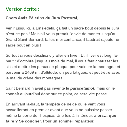
Version écrite :
Autres Enseignements
Chers Amis Pèlerins du Jura Pastoral,
Retraites
Venir jusqu’ici, à Einsiedeln, ça fait un sacré bout depuis le Jura,
Anciens enseignements Théodule
n’est-ce pas ! Mais s’il vous prenait l’envie de monter jusqu’au
Grand Saint Bernard, faites-moi confiance, il faudrait rajouter un
sacré bout en plus !
Prier
Partagez une prière
Surtout si vous décidiez d’y aller en hiver. Et l’hiver est long, là-
haut : d’octobre jusqu’au mois de mai, il vous faut chausser les
Partagez votre prière
skis et mettre les peaux de phoque pour vaincre la montagne et
parvenir à 2469 m. d’altitude, un peu fatigués, et peut-être avec
Célébrer
le mal de crâne des montagnes.
Lieux et Dates
Saint Bernard n’avait pas inventé le
paracétamol
, mais on le
Prochaines Messes
connaît aujourd’hui donc sur ce point, ce sera vite passé.
En arrivant là-haut, la tempête de neige ou le vent vous
accueilleront en premier avant que vous ne puissiez passer
même la porte de l’hospice. Une fois à l’intérieur,
alors… que
faire ? Se coucher
. Pour un sommeil réparateur.