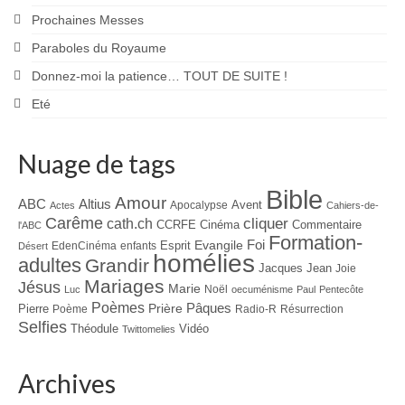
Prochaines Messes
Paraboles du Royaume
Donnez-moi la patience… TOUT DE SUITE !
Eté
Nuage de tags
Bible
Amour
ABC
Altius
Avent
Apocalypse
Actes
Cahiers-de-
Carême
cliquer
cath.ch
CCRFE
Cinéma
Commentaire
l'ABC
Formation-
Evangile
Foi
Esprit
EdenCinéma
enfants
Désert
homélies
adultes
Grandir
Jacques
Jean
Joie
Mariages
Jésus
Marie
Noël
Luc
oecuménisme
Paul
Pentecôte
Poèmes
Prière
Pâques
Pierre
Poème
Radio-R
Résurrection
Selfies
Théodule
Vidéo
Twittomelies
Archives