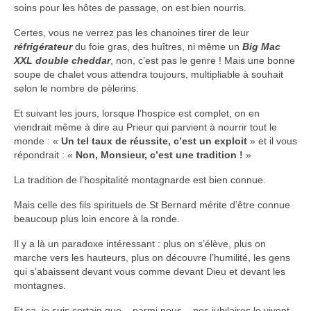
soins pour les hôtes de passage, on est bien nourris.
Certes, vous ne verrez pas les chanoines tirer de leur
réfrigérateur
du foie gras, des huîtres, ni même un
Big Mac
XXL double cheddar
, non, c’est pas le genre ! Mais une bonne
soupe de chalet vous attendra toujours, multipliable à souhait
selon le nombre de pèlerins.
Et suivant les jours, lorsque l’hospice est complet, on en
viendrait même à dire au Prieur qui parvient à nourrir tout le
monde : «
Un tel taux de réussite, c’est un exploit
» et il vous
répondrait : «
Non, Monsieur, c’est une tradition !
»
La tradition de l’hospitalité montagnarde est bien connue.
Mais celle des fils spirituels de St Bernard mérite d’être connue
beaucoup plus loin encore à la ronde.
Il y a là un paradoxe intéressant : plus on s’élève, plus on
marche vers les hauteurs, plus on découvre l’humilité, les gens
qui s’abaissent devant vous comme devant Dieu et devant les
montagnes.
Et ça, je suis certain que – parmi nous – nos jubilaires le vivent