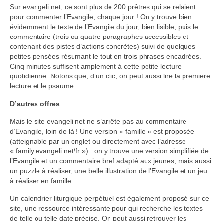
Sur evangeli.net, ce sont plus de 200 prêtres qui se relaient
pour commenter l’Evangile, chaque jour ! On y trouve bien
Voir
évidemment le texte de l’Evangile du jour, bien lisible, puis le
Films, Vidéos, Selfies
commentaire (trois ou quatre paragraphes accessibles et
contenant des pistes d’actions concrètes) suivi de quelques
Selfies de Mariages
petites pensées résumant le tout en trois phrases encadrées.
Cinq minutes suffisent amplement à cette petite lecture
Mon témoignage
quotidienne. Notons que, d’un clic, on peut aussi lire la première
lecture et le psaume.
EdenCinéma
D’autres offres
SpiNéma
Mais le site evangeli.net ne s’arrête pas au commentaire
Vidéos Bibliques
d’Evangile, loin de là ! Une version « famille » est proposée
(atteignable par un onglet ou directement avec l’adresse
Autres Vidéos
« family.evangeli.net/fr ») : on y trouve une version simplifiée de
l’Evangile et un commentaire bref adapté aux jeunes, mais aussi
Apprendre
un puzzle à réaliser, une belle illustration de l’Evangile et un jeu
Conférences, Retraites
à réaliser en famille.
Un calendrier liturgique perpétuel est également proposé sur ce
Enseignements ALTIUS
site, une ressource intéressante pour qui recherche les textes
de telle ou telle date précise. On peut aussi retrouver les
Enseignements CCRFE-ABC