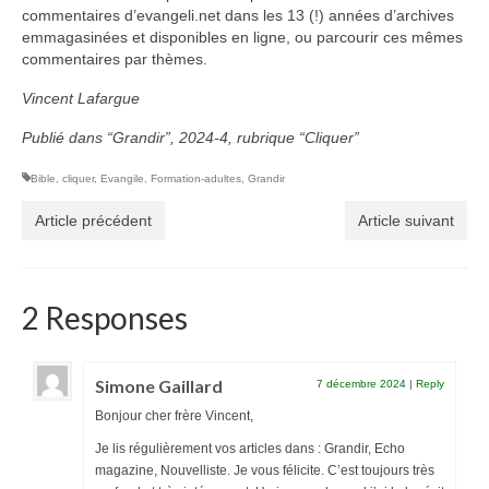
commentaires d’evangeli.net dans les 13 (!) années d’archives
emmagasinées et disponibles en ligne, ou parcourir ces mêmes
Autres Enseignements
commentaires par thèmes.
Retraites
Vincent Lafargue
Anciens enseignements Théodule
Publié dans “Grandir”, 2024-4, rubrique “Cliquer”
Prier
Bible
,
cliquer
,
Evangile
,
Formation-adultes
,
Grandir
Partagez une prière
Article précédent
Article suivant
Partagez votre prière
Célébrer
2 Responses
Lieux et Dates
Prochaines Messes
Simone Gaillard
7 décembre 2024
|
Reply
Bonjour cher frère Vincent,
Je lis régulièrement vos articles dans : Grandir, Echo
magazine, Nouvelliste. Je vous félicite. C’est toujours très