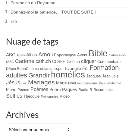
Paraboles du Royaume
Donnez-moi la patience… TOUT DE SUITE !
Eté
Nuage de tags
Bible
Amour
ABC
Altius
Avent
Apocalypse
Actes
Cahiers-de-
Carême
cliquer
cath.ch
CCRFE
Cinéma
Commentaire
l'ABC
Formation-
Evangile
Foi
Esprit
EdenCinéma
enfants
Désert
homélies
adultes
Grandir
Jacques
Jean
Joie
Mariages
Jésus
Marie
Noël
Luc
oecuménisme
Paul
Pentecôte
Poèmes
Prière
Pâques
Pierre
Poème
Radio-R
Résurrection
Selfies
Théodule
Vidéo
Twittomelies
Archives
Archives