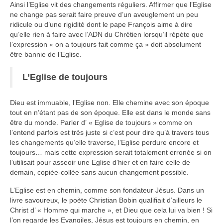
Ainsi l’Eglise vit des changements réguliers. Affirmer que l’Eglise
ne change pas serait faire preuve d’un aveuglement un peu
Autres Enseignements
ridicule ou d’une rigidité dont le pape François aime à dire
qu’elle rien à faire avec l’ADN du Chrétien lorsqu’il répète que
Retraites
l’expression « on a toujours fait comme ça » doit absolument
être bannie de l’Eglise.
Anciens enseignements Théodule
L’Eglise de toujours
Prier
Partagez une prière
Dieu est immuable, l’Eglise non. Elle chemine avec son époque
Partagez votre prière
tout en n’étant pas de son époque. Elle est dans le monde sans
être du monde. Parler d’ « Eglise de toujours » comme on
Célébrer
l’entend parfois est très juste si c’est pour dire qu’à travers tous
les changements qu’elle traverse, l’Eglise perdure encore et
Lieux et Dates
toujours… mais cette expression serait totalement erronée si on
Prochaines Messes
l’utilisait pour asseoir une Eglise d’hier et en faire celle de
demain, copiée-collée sans aucun changement possible.
L’Eglise est en chemin, comme son fondateur Jésus. Dans un
livre savoureux, le poète Christian Bobin qualifiait d’ailleurs le
Christ d’ « Homme qui marche », et Dieu que cela lui va bien ! Si
l’on regarde les Evangiles, Jésus est toujours en chemin, en