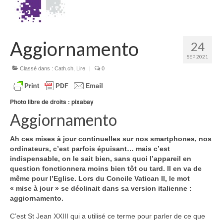
Homélies de Mariages
Homélies de Pèlerinages
Aggiornamento
24
Mon témoignage
SEP 2021
Podcast
Classé dans :
Cath.ch
,
Lire
|
0
Lire
Articles, Chroniques
Photo libre de droits : pixabay
Aggiornamento
Livres
Grandir : rubrique Cliquer
Ah ces mises à jour continuelles sur nos smartphones, nos
ordinateurs, c’est parfois épuisant… mais c’est
Cath.ch
indispensable, on le sait bien, sans quoi l’appareil en
question fonctionnera moins bien tôt ou tard. Il en va de
même pour l’Eglise. Lors du Concile Vatican II, le mot
Echo Magazine – Trait Libre
« mise à jour » se déclinait dans sa version italienne :
aggiornamento.
Echo Magazine – Evangile
C’est St Jean XXIII qui a utilisé ce terme pour parler de ce que
Echo Magazine – Une Question