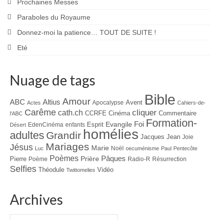
Prochaines Messes
Paraboles du Royaume
Donnez-moi la patience… TOUT DE SUITE !
Eté
Nuage de tags
Bible
Amour
ABC
Altius
Avent
Apocalypse
Actes
Cahiers-de-
Carême
cliquer
cath.ch
CCRFE
Cinéma
Commentaire
l'ABC
Formation-
Evangile
Foi
Esprit
EdenCinéma
enfants
Désert
homélies
adultes
Grandir
Jacques
Jean
Joie
Mariages
Jésus
Marie
Noël
Luc
oecuménisme
Paul
Pentecôte
Poèmes
Prière
Pâques
Pierre
Poème
Radio-R
Résurrection
Selfies
Théodule
Vidéo
Twittomelies
Archives
Archives