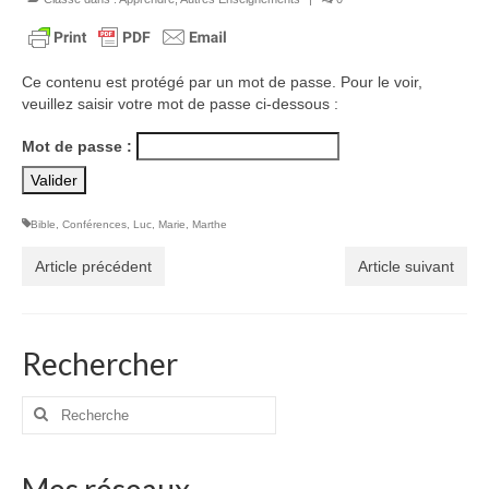
Voir
Films, Vidéos, Selfies
Ce contenu est protégé par un mot de passe. Pour le voir,
Selfies de Mariages
veuillez saisir votre mot de passe ci-dessous :
Mon témoignage
Mot de passe :
EdenCinéma
SpiNéma
Bible
,
Conférences
,
Luc
,
Marie
,
Marthe
Vidéos Bibliques
Article précédent
Article suivant
Autres Vidéos
Apprendre
Rechercher
Conférences, Retraites
Rechercher
Enseignements ALTIUS
:
Enseignements CCRFE-ABC
Mes réseaux