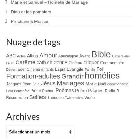
Marie et Samuel – Homélie de Mariage
Dieu et les pompiers
Prochaines Messes
Nuage de tags
Bible
Amour
ABC
Altius
Avent
Apocalypse
Actes
Cahiers-de-
Carême
cliquer
cath.ch
CCRFE
Cinéma
Commentaire
l'ABC
Foi
Evangile
Esprit
EdenCinéma
enfants
Désert
Famille
homélies
Formation-adultes
Grandir
Mariages
Jésus
Jacques
Jean
Marie
Joie
Noël
oecuménisme
Poèmes
Prière
Pâques
Pierre
Poème
Radio-R
Paul
Pentecôte
Selfies
Théodule
Vidéo
Résurrection
Twittomelies
Archives
Archives