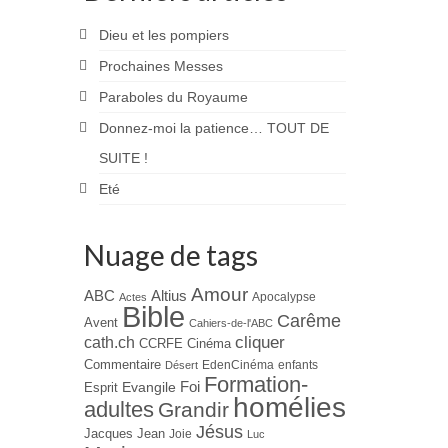
Dieu et les pompiers
Prochaines Messes
Paraboles du Royaume
Donnez-moi la patience… TOUT DE
SUITE !
Eté
Nuage de tags
Amour
ABC
Altius
Apocalypse
Actes
Bible
Carême
Avent
Cahiers-de-l'ABC
cliquer
cath.ch
CCRFE
Cinéma
Commentaire
EdenCinéma
enfants
Désert
Formation-
Evangile
Foi
Esprit
homélies
adultes
Grandir
Jésus
Jacques
Jean
Joie
Luc