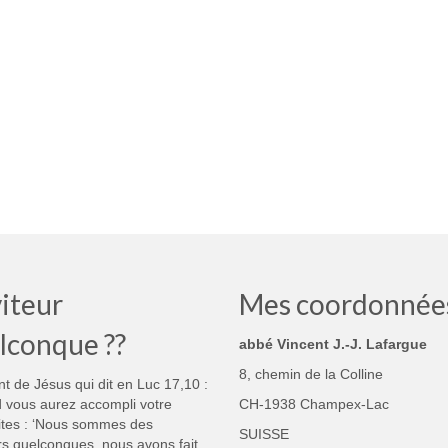
iteur
Mes coordonnée
lconque ??
abbé Vincent J.-J. Lafargue
8, chemin de la Colline
nt de Jésus qui dit en Luc 17,10 :
 vous aurez accompli votre
CH-1938 Champex-Lac
ites : ‘Nous sommes des
SUISSE
rs quelconques, nous avons fait