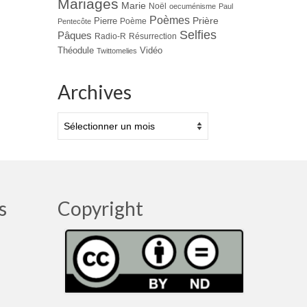
Mariages
Marie
Noël
oecuménisme
Paul
Poèmes
Prière
Pierre
Poème
Pentecôte
Selfies
Pâques
Radio-R
Résurrection
Théodule
Vidéo
Twittomelies
Archives
Archives
s
Copyright