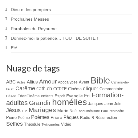
Dieu et les pompiers
Prochaines Messes
Paraboles du Royaume
Donnez-moi la patience… TOUT DE SUITE !
Eté
Nuage de tags
Bible
Amour
ABC
Altius
Avent
Apocalypse
Actes
Cahiers-de-
Carême
cliquer
cath.ch
CCRFE
Cinéma
Commentaire
l'ABC
Formation-
Evangile
Foi
Esprit
EdenCinéma
enfants
Désert
homélies
adultes
Grandir
Jacques
Jean
Joie
Mariages
Jésus
Marie
Noël
Luc
oecuménisme
Paul
Pentecôte
Poèmes
Prière
Pâques
Pierre
Poème
Radio-R
Résurrection
Selfies
Théodule
Vidéo
Twittomelies