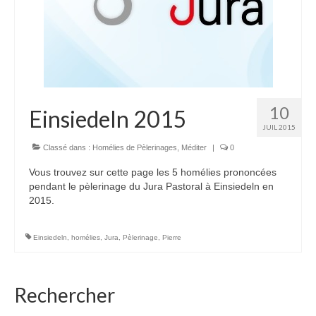
10
Einsiedeln 2015
JUIL 2015
Classé dans :
Homélies de Pèlerinages
,
Méditer
|
0
Vous trouvez sur cette page les 5 homélies prononcées
pendant le pèlerinage du Jura Pastoral à Einsiedeln en
2015.
Einsiedeln
,
homélies
,
Jura
,
Pèlerinage
,
Pierre
Rechercher