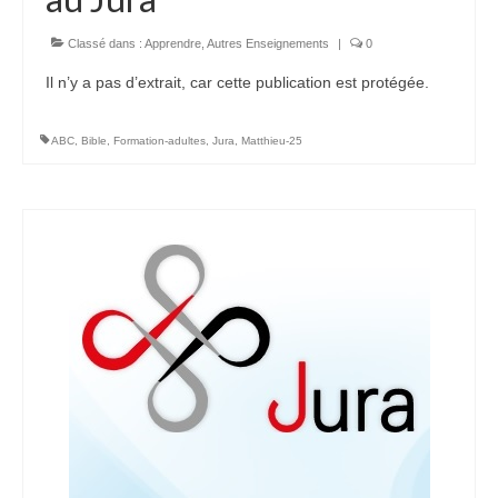
Voir
Films, Vidéos, Selfies
Classé dans :
Apprendre
,
Autres Enseignements
|
0
Il n’y a pas d’extrait, car cette publication est protégée.
Selfies de Mariages
Mon témoignage
ABC
,
Bible
,
Formation-adultes
,
Jura
,
Matthieu-25
EdenCinéma
SpiNéma
Vidéos Bibliques
Autres Vidéos
Apprendre
Conférences, Retraites
Enseignements ALTIUS
Enseignements CCRFE-ABC