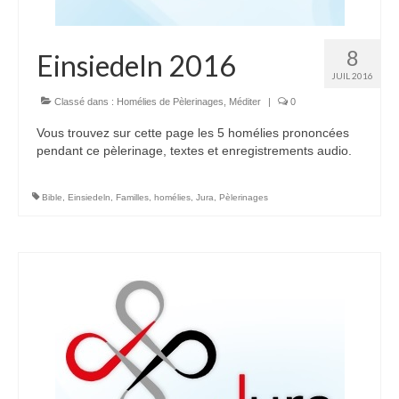
Autres Enseignements
8
Retraites
Einsiedeln 2016
JUIL 2016
Anciens enseignements Théodule
Classé dans :
Homélies de Pèlerinages
,
Méditer
|
0
Prier
Vous trouvez sur cette page les 5 homélies prononcées
Partagez une prière
pendant ce pèlerinage, textes et enregistrements audio.
Partagez votre prière
Bible
,
Einsiedeln
,
Familles
,
homélies
,
Jura
,
Pèlerinages
Célébrer
Lieux et Dates
Prochaines Messes