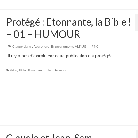
Protégé : Etonnante, la Bible !
– 01 – HUMOUR
Classé dans :
Apprendre
,
Enseignements ALTIUS
|
0
Il n’y a pas d’extrait, car cette publication est protégée.
Altius
,
Bible
,
Formation-adultes
,
Humour
Claudia et Jean-Sam –