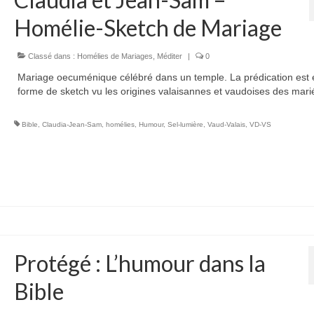
Homélie-Sketch de Mariage
Classé dans :
Homélies de Mariages
,
Méditer
|
0
Mariage oecuménique célébré dans un temple. La prédication est 
forme de sketch vu les origines valaisannes et vaudoises des mari
Bible
,
Claudia-Jean-Sam
,
homélies
,
Humour
,
Sel-lumière
,
Vaud-Valais
,
VD-VS
Protégé : L’humour dans la
Bible