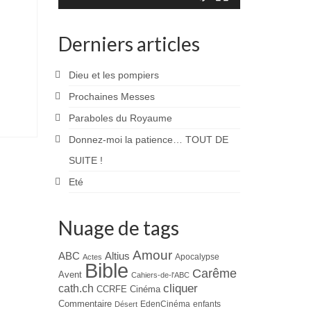
Derniers articles
Dieu et les pompiers
Prochaines Messes
Paraboles du Royaume
Donnez-moi la patience… TOUT DE
SUITE !
Eté
Nuage de tags
Amour
ABC
Altius
Apocalypse
Actes
Bible
Carême
Avent
Cahiers-de-l'ABC
cliquer
cath.ch
CCRFE
Cinéma
Commentaire
EdenCinéma
enfants
Désert