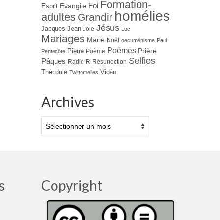
Formation-
Evangile
Foi
Esprit
homélies
adultes
Grandir
Jésus
Jacques
Jean
Joie
Luc
Mariages
Marie
Noël
oecuménisme
Paul
Poèmes
Prière
Pierre
Poème
Pentecôte
Selfies
Pâques
Radio-R
Résurrection
Théodule
Vidéo
Twittomelies
Archives
Archives
s
Copyright