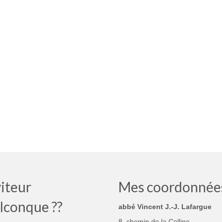
iteur
Mes coordonnée
lconque ??
abbé Vincent J.-J. Lafargue
8, chemin de la Colline