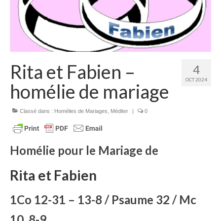
Homélies de Pèlerinages
Mon témoignage
Podcast
Rita et Fabien –
4
Lire
OCT 2024
homélie de mariage
Articles, Chroniques
Livres
Classé dans :
Homélies de Mariages
,
Méditer
|
0
Grandir : rubrique Cliquer
Homélie pour le Mariage de
Cath.ch
Echo Magazine – Trait Libre
Rita et Fabien
Echo Magazine – Evangile
1Co 12-31 – 13-8 / Psaume 32 / Mc
Echo Magazine – Une Question
10, 8-9