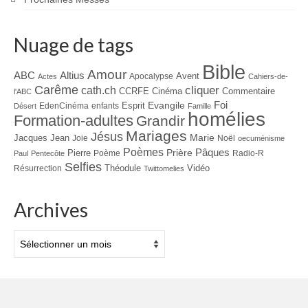
Nuage de tags
Bible
Amour
ABC
Altius
Avent
Apocalypse
Actes
Cahiers-de-
Carême
cliquer
cath.ch
CCRFE
Cinéma
Commentaire
l'ABC
Foi
Evangile
Esprit
EdenCinéma
enfants
Désert
Famille
homélies
Formation-adultes
Grandir
Mariages
Jésus
Jacques
Jean
Marie
Joie
Noël
oecuménisme
Poèmes
Prière
Pâques
Pierre
Poème
Radio-R
Paul
Pentecôte
Selfies
Théodule
Vidéo
Résurrection
Twittomelies
Archives
Archives