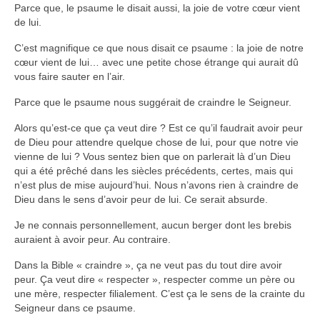
Parce que, le psaume le disait aussi, la joie de votre cœur vient
Autres Enseignements
de lui.
Retraites
C’est magnifique ce que nous disait ce psaume : la joie de notre
cœur vient de lui… avec une petite chose étrange qui aurait dû
Anciens enseignements Théodule
vous faire sauter en l’air.
Prier
Parce que le psaume nous suggérait de craindre le Seigneur.
Partagez une prière
Alors qu’est-ce que ça veut dire ? Est ce qu’il faudrait avoir peur
de Dieu pour attendre quelque chose de lui, pour que notre vie
Partagez votre prière
vienne de lui ? Vous sentez bien que on parlerait là d’un Dieu
qui a été prêché dans les siècles précédents, certes, mais qui
Célébrer
n’est plus de mise aujourd’hui. Nous n’avons rien à craindre de
Lieux et Dates
Dieu dans le sens d’avoir peur de lui. Ce serait absurde.
Prochaines Messes
Je ne connais personnellement, aucun berger dont les brebis
auraient à avoir peur. Au contraire.
Dans la Bible « craindre », ça ne veut pas du tout dire avoir
peur. Ça veut dire « respecter », respecter comme un père ou
une mère, respecter filialement. C’est ça le sens de la crainte du
Seigneur dans ce psaume.