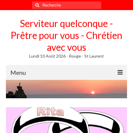
Rechercher
:
Serviteur quelconque -
Prêtre pour vous - Chrétien
avec vous
Lundi 10 Août 2026 - Rouge - St Laurent
Menu
Méditer
Homélies, Poèmes
Poèmes
Homélies
Homélies de Mariages