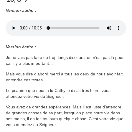
Voir
Version audio :
Films, Vidéos, Selfies
Selfies de Mariages
Mon témoignage
EdenCinéma
Version écrite :
Je ne vais pas faire de trop longs discours, on n’est pas là pour
SpiNéma
ça, il y a plus important…
Vidéos Bibliques
Mais vous dire d’abord merci à tous les deux de nous avoir fait
entendre ces textes.
Autres Vidéos
Le psaume que nous a lu Cathy le disait très bien : vous
Apprendre
attendez votre vie du Seigneur.
Conférences, Retraites
Vous avez de grandes espérances. Mais il est juste d’attendre
Enseignements ALTIUS
de grandes choses de sa part, lorsqu’on place notre vie dans
ses mains, il en fait toujours quelque chose. C’est votre vie que
vous attendez du Seigneur.
Enseignements CCRFE-ABC