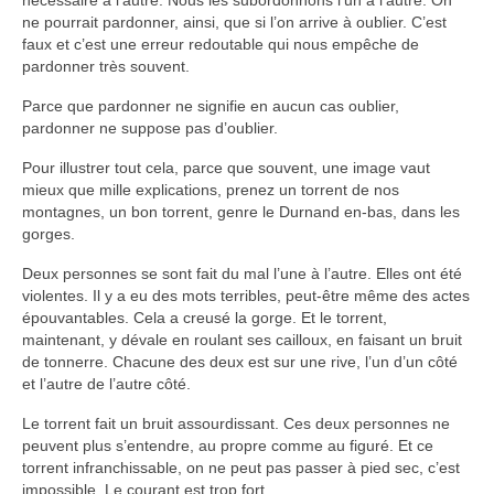
nécessaire à l’autre. Nous les subordonnons l’un à l’autre. On
Autres Enseignements
ne pourrait pardonner, ainsi, que si l’on arrive à oublier. C’est
faux et c’est une erreur redoutable qui nous empêche de
Retraites
pardonner très souvent.
Parce que pardonner ne signifie en aucun cas oublier,
Anciens enseignements Théodule
pardonner ne suppose pas d’oublier.
Prier
Pour illustrer tout cela, parce que souvent, une image vaut
Partagez une prière
mieux que mille explications, prenez un torrent de nos
montagnes, un bon torrent, genre le Durnand en-bas, dans les
Partagez votre prière
gorges.
Célébrer
Deux personnes se sont fait du mal l’une à l’autre. Elles ont été
Lieux et Dates
violentes. Il y a eu des mots terribles, peut-être même des actes
épouvantables. Cela a creusé la gorge. Et le torrent,
Prochaines Messes
maintenant, y dévale en roulant ses cailloux, en faisant un bruit
de tonnerre. Chacune des deux est sur une rive, l’un d’un côté
et l’autre de l’autre côté.
Le torrent fait un bruit assourdissant. Ces deux personnes ne
peuvent plus s’entendre, au propre comme au figuré. Et ce
torrent infranchissable, on ne peut pas passer à pied sec, c’est
impossible. Le courant est trop fort.