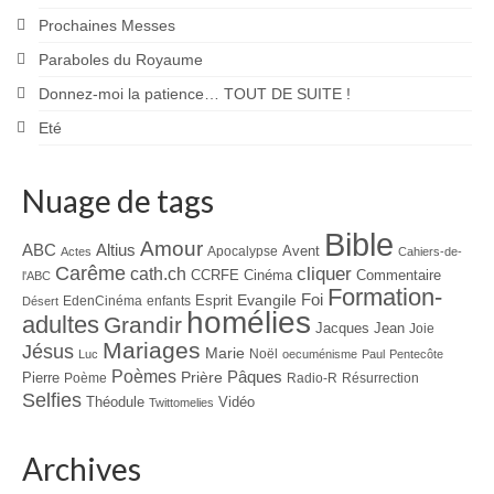
Prochaines Messes
Paraboles du Royaume
Donnez-moi la patience… TOUT DE SUITE !
Eté
Nuage de tags
Bible
Amour
ABC
Altius
Avent
Apocalypse
Actes
Cahiers-de-
Carême
cliquer
cath.ch
CCRFE
Cinéma
Commentaire
l'ABC
Formation-
Evangile
Foi
Esprit
EdenCinéma
enfants
Désert
homélies
adultes
Grandir
Jacques
Jean
Joie
Mariages
Jésus
Marie
Noël
Luc
oecuménisme
Paul
Pentecôte
Poèmes
Prière
Pâques
Pierre
Poème
Radio-R
Résurrection
Selfies
Théodule
Vidéo
Twittomelies
Archives