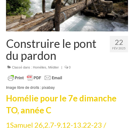
Homélies de Pèlerinages
Mon témoignage
Podcast
Construire le pont
22
Lire
FÉV 2025
du pardon
Articles, Chroniques
Livres
Classé dans :
Homélies
,
Méditer
|
0
Grandir : rubrique Cliquer
Image libre de droits : pixabay
Cath.ch
Homélie
pour le
7e dimanche
Echo Magazine – Trait Libre
TO, année C
Echo Magazine – Evangile
1Samuel 26,2.7-9.12-13.22-23 /
Echo Magazine – Une Question