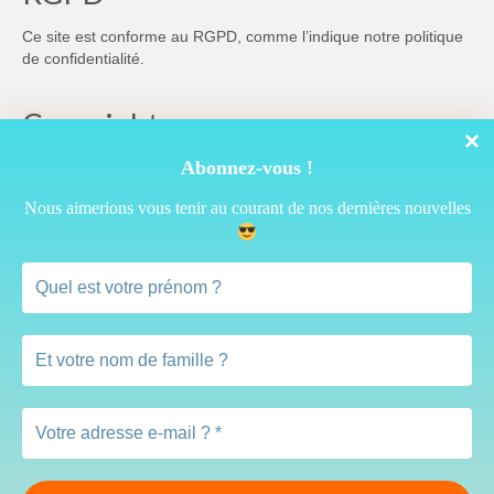
Ce site est conforme au RGPD, comme l’indique notre
politique
de confidentialité
.
Copyright
Abonnez-vous !
Nous aimerions vous tenir au courant de nos dernières nouvelles
Cette œuvre est mise à disposition selon les termes de la
Licence Creative Commons Attribution 4.0 International
Vous pouvez donc reprendre librement ce qui est publié ici à
condition de ne rien modifier et de citer l’auteur ainsi :
(c) serviteurquelconque.ch
Accueil
Méditer
Lire
Voir
Ecouter
Apprendre
Célébrer
À propos…