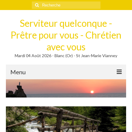
Rechercher
:
Serviteur quelconque -
Prêtre pour vous - Chrétien
avec vous
Mardi 04 Août 2026 - Blanc (Or) - St Jean-Marie Vianney
Menu
Méditer
Homélies, Poèmes
Poèmes
Homélies
Homélies de Mariages