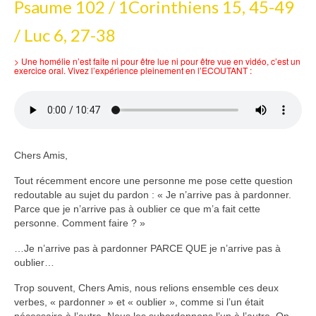
Psaume 102 / 1Corinthiens 15, 45-49
Voir
Films, Vidéos, Selfies
/ Luc 6, 27-38
Selfies de Mariages
> Une homélie n’est faite ni pour être lue ni pour être vue en vidéo, c’est un
exercice oral. Vivez l’expérience pleinement en l’ECOUTANT :
Mon témoignage
EdenCinéma
SpiNéma
Chers Amis,
Vidéos Bibliques
Tout récemment encore une personne me pose cette question
redoutable au sujet du pardon : « Je n’arrive pas à pardonner.
Autres Vidéos
Parce que je n’arrive pas à oublier ce que m’a fait cette
personne. Comment faire ? »
Apprendre
Conférences, Retraites
…Je n’arrive pas à pardonner PARCE QUE je n’arrive pas à
oublier…
Enseignements ALTIUS
Trop souvent, Chers Amis, nous relions ensemble ces deux
Enseignements CCRFE-ABC
verbes, « pardonner » et « oublier », comme si l’un était