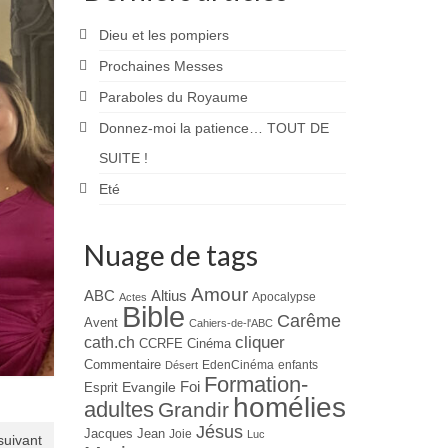
Dieu et les pompiers
Prochaines Messes
Paraboles du Royaume
Donnez-moi la patience… TOUT DE
SUITE !
Eté
Nuage de tags
Amour
ABC
Altius
Apocalypse
Actes
Bible
Carême
Avent
Cahiers-de-l'ABC
cliquer
cath.ch
CCRFE
Cinéma
Commentaire
EdenCinéma
enfants
Désert
Formation-
Evangile
Foi
Esprit
homélies
adultes
Grandir
Jésus
Jacques
Jean
Joie
Luc
 suivant