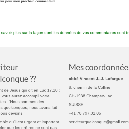
teur pour mon prochain commentaire.
 savoir plus sur la façon dont les données de vos commentaires sont tr
iteur
Mes coordonnée
lconque ??
abbé Vincent J.-J. Lafargue
8, chemin de la Colline
nt de Jésus qui dit en Luc 17,10 :
 vous aurez accompli votre
CH-1938 Champex-Lac
ites : ‘Nous sommes des
SUISSE
rs quelconques, nous avons fait
ous devions.’
+41 78 797.01.05
mble qu’il est urgent et important
serviteurquelconque@gmail.com
ler que les prêtres ne sont pas