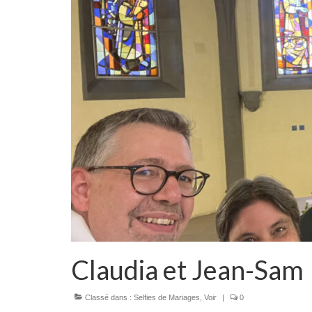
Claudia et Jean-Sam
Classé dans :
Selfies de Mariages
,
Voir
|
0