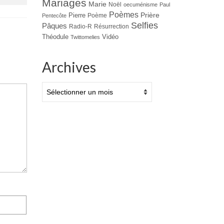
Mariages
Marie
Noël
oecuménisme
Paul
Poèmes
Prière
Pierre
Poème
Pentecôte
Selfies
Pâques
Radio-R
Résurrection
Théodule
Vidéo
Twittomelies
Archives
Archives