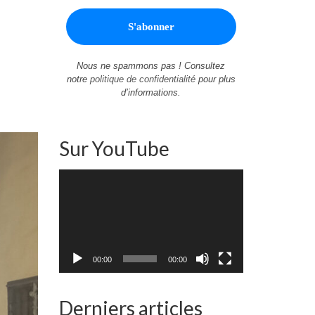
Nous ne spammons pas ! Consultez
notre
politique de confidentialité
pour plus
d’informations.
Sur YouTube
Lecteur
vidéo
00:00
00:00
Derniers articles