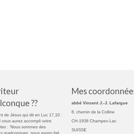
iteur
Mes coordonnée
lconque ??
abbé Vincent J.-J. Lafargue
8, chemin de la Colline
nt de Jésus qui dit en Luc 17,10 :
 vous aurez accompli votre
CH-1938 Champex-Lac
ites : ‘Nous sommes des
SUISSE
rs quelconques, nous avons fait