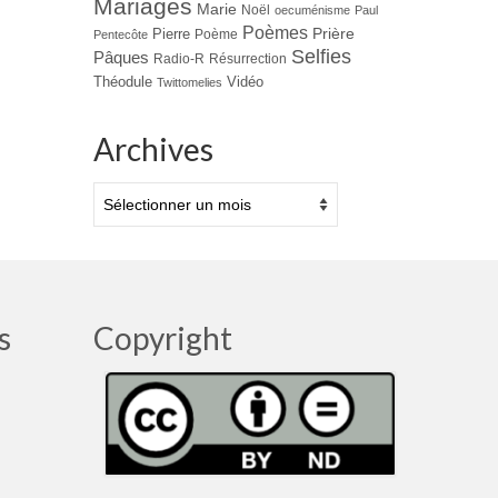
Mariages
Marie
Noël
oecuménisme
Paul
Poèmes
Prière
Pierre
Poème
Pentecôte
Selfies
Pâques
Radio-R
Résurrection
Théodule
Vidéo
Twittomelies
Archives
Archives
s
Copyright