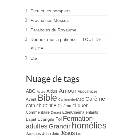
Dieu et les pompiers
Prochaines Messes
Paraboles du Royaume
Donnez-moi la patience… TOUT DE
SUITE !
Eté
Nuage de tags
Amour
ABC
Altius
Apocalypse
Actes
Bible
Carême
Avent
Cahiers-de-l'ABC
cliquer
cath.ch
CCRFE
Cinéma
Commentaire
EdenCinéma
enfants
Désert
Formation-
Evangile
Foi
Esprit
homélies
adultes
Grandir
Jésus
Jacques
Jean
Joie
Luc