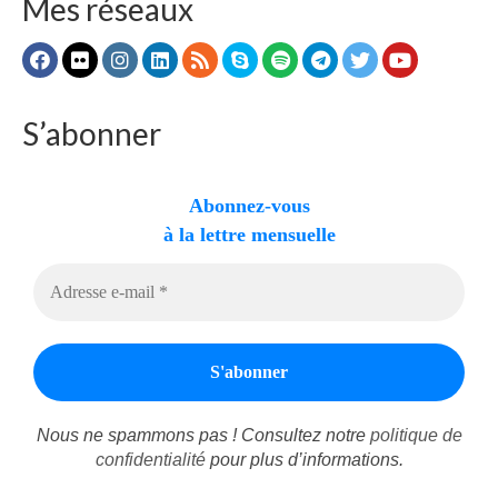
Mes réseaux
Autres Enseignements
Retraites
Anciens enseignements Théodule
S’abonner
Prier
Partagez une prière
Abonnez-vous
Partagez votre prière
à la lettre mensuelle
Célébrer
Lieux et Dates
Prochaines Messes
Nous ne spammons pas ! Consultez notre
politique de
confidentialité
pour plus d’informations.