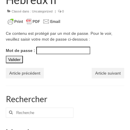
Voir
Films, Vidéos, Selfies
Classé dans :
Uncategorized
|
0
Selfies de Mariages
Ce contenu est protégé par un mot de passe. Pour le voir,
Mon témoignage
veuillez saisir votre mot de passe ci-dessous :
EdenCinéma
Mot de passe :
SpiNéma
Vidéos Bibliques
Article précédent
Article suivant
Autres Vidéos
Apprendre
Rechercher
Conférences, Retraites
Rechercher
Enseignements ALTIUS
:
Enseignements CCRFE-ABC