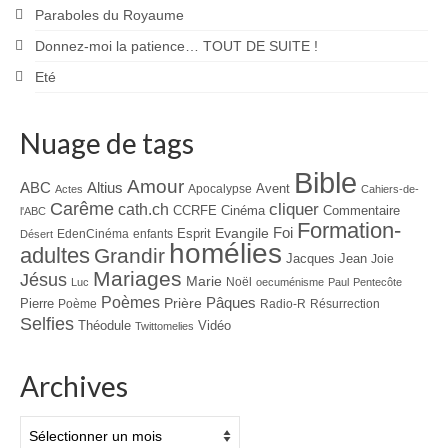
Paraboles du Royaume
Donnez-moi la patience… TOUT DE SUITE !
Eté
Nuage de tags
Bible
Amour
ABC
Altius
Avent
Apocalypse
Actes
Cahiers-de-
Carême
cliquer
cath.ch
CCRFE
Cinéma
Commentaire
l'ABC
Formation-
Evangile
Foi
Esprit
EdenCinéma
enfants
Désert
homélies
adultes
Grandir
Jacques
Jean
Joie
Mariages
Jésus
Marie
Noël
Luc
oecuménisme
Paul
Pentecôte
Poèmes
Prière
Pâques
Pierre
Poème
Radio-R
Résurrection
Selfies
Théodule
Vidéo
Twittomelies
Archives
Archives