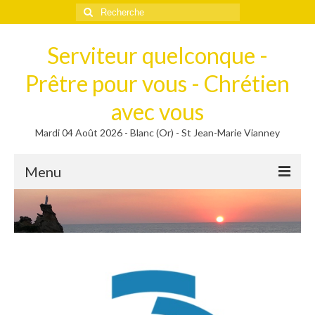
Rechercher
:
Serviteur quelconque -
Prêtre pour vous - Chrétien
avec vous
Mardi 04 Août 2026 - Blanc (Or) - St Jean-Marie Vianney
Menu
Méditer
Homélies, Poèmes
Poèmes
Homélies
Homélies de Mariages