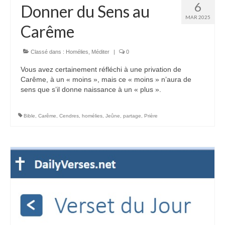
6
Donner du Sens au
MAR 2025
Carême
Classé dans :
Homélies
,
Méditer
|
0
Vous avez certainement réfléchi à une privation de
Carême, à un « moins », mais ce « moins » n’aura de
sens que s’il donne naissance à un « plus ».
Bible
,
Carême
,
Cendres
,
homélies
,
Jeûne
,
partage
,
Prière