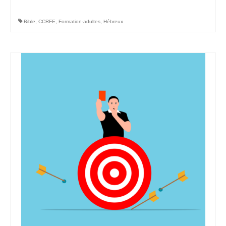
Bible
,
CCRFE
,
Formation-adultes
,
Hébreux