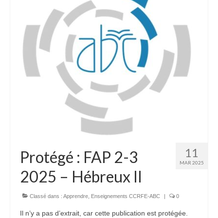
11
Protégé : FAP 2-3
MAR 2025
2025 – Hébreux II
Classé dans :
Apprendre
,
Enseignements CCRFE-ABC
|
0
Il n’y a pas d’extrait, car cette publication est protégée.