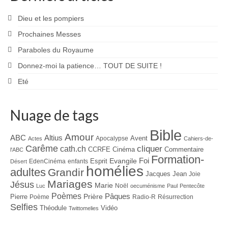
Dieu et les pompiers
Prochaines Messes
Paraboles du Royaume
Donnez-moi la patience… TOUT DE SUITE !
Eté
Nuage de tags
Bible
Amour
ABC
Altius
Avent
Apocalypse
Actes
Cahiers-de-
Carême
cliquer
cath.ch
CCRFE
Cinéma
Commentaire
l'ABC
Formation-
Evangile
Foi
Esprit
EdenCinéma
enfants
Désert
homélies
adultes
Grandir
Jacques
Jean
Joie
Mariages
Jésus
Marie
Noël
Luc
oecuménisme
Paul
Pentecôte
Poèmes
Prière
Pâques
Pierre
Poème
Radio-R
Résurrection
Selfies
Théodule
Vidéo
Twittomelies