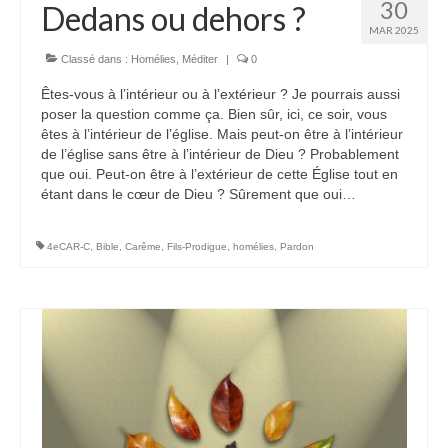
30
Dedans ou dehors ?
MAR 2025
Voir
Films, Vidéos, Selfies
Classé dans :
Homélies
,
Méditer
|
0
Êtes-vous à l’intérieur ou à l’extérieur ? Je pourrais aussi
Selfies de Mariages
poser la question comme ça. Bien sûr, ici, ce soir, vous
êtes à l’intérieur de l’église. Mais peut-on être à l’intérieur
Mon témoignage
de l’église sans être à l’intérieur de Dieu ? Probablement
que oui. Peut-on être à l’extérieur de cette Église tout en
EdenCinéma
étant dans le cœur de Dieu ? Sûrement que oui…
SpiNéma
4eCAR-C
,
Bible
,
Carême
,
Fils-Prodigue
,
homélies
,
Pardon
Vidéos Bibliques
Autres Vidéos
Apprendre
Conférences, Retraites
Enseignements ALTIUS
Enseignements CCRFE-ABC