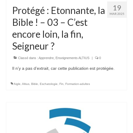
19
Protégé : Etonnante, la
MAR 2025
Bible ! – 03 – C’est
encore loin, la fin,
Seigneur ?
Classé dans :
Apprendre
,
Enseignements ALTIUS
|
0
Il n’y a pas d’extrait, car cette publication est protégée.
Aigle
,
Altius
,
Bible
,
Eschatologie
,
Fin
,
Formation-adultes