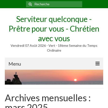
Rechercher
:
Serviteur quelconque -
Prêtre pour vous - Chrétien
avec vous
Vendredi 07 Août 2026 - Vert - 18ème Semaine du Temps
Ordinaire
Menu
Méditer
Homélies, Poèmes
Poèmes
Archives mensuelles :
Homélies
mars 2025