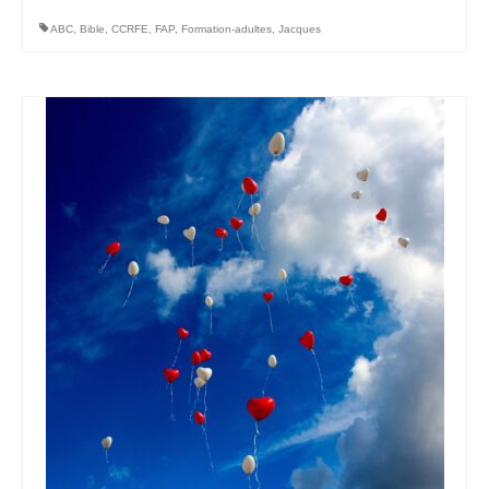
ABC
,
Bible
,
CCRFE
,
FAP
,
Formation-adultes
,
Jacques