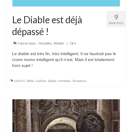
9
Le Diable est déjà
MAR 2025
dépassé !
Classé dans :
Homélies
,
Méditer
|
0
Le diable est très fin, très intelligent. Il ne faudrait pas le
croire moins intelligent qu’il n’est. Mais il est totalement
hors sujet !
1erCA-C
,
Bible
,
Carême
,
Diable
,
homélies
,
Tentations