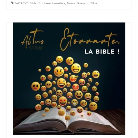
3eCAR-C
,
Bible
,
Bonheur
,
homélies
,
Moïse
,
Présent
,
Siloé