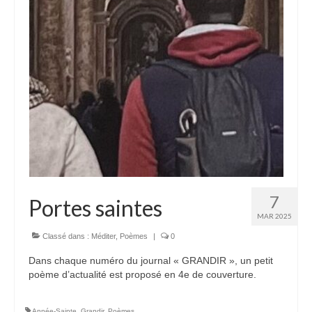
7
Portes saintes
MAR 2025
Classé dans :
Méditer
,
Poèmes
|
0
Dans chaque numéro du journal « GRANDIR », un petit
poème d’actualité est proposé en 4e de couverture.
Année-Sainte
,
Grandir
,
Poèmes