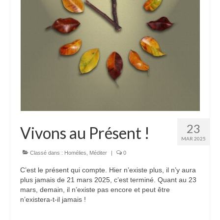
Autres Enseignements
Retraites
Anciens enseignements Théodule
Prier
Partagez une prière
Partagez votre prière
23
Vivons au Présent !
Célébrer
MAR 2025
Lieux et Dates
Classé dans :
Homélies
,
Méditer
|
0
Prochaines Messes
C’est le présent qui compte. Hier n’existe plus, il n’y aura
plus jamais de 21 mars 2025, c’est terminé. Quant au 23
mars, demain, il n’existe pas encore et peut être
n’existera-t-il jamais !